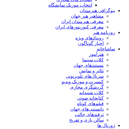
انتخاب موزیک نمایشگاه
بیوگرافی هنرمندان
مشاهیر هنر جهان
معرفی هنرمندان ایران
معرفی کیوریتورهای ایران
روزنامه هنر
رویدادهای ویژه
اخبار گوناگون
تماشاخانه
هنرآموز
کلاب سینما
مستندهای جهان
تئاتر و نمایش
سریال‌های تلویزیونی
کنسرت و موزیک ویدیو
گردشگری مجازی
کلاب شنیدانه
کتابخانه صوتی
فیلم‌های کوتاه
دانستنی‌های جهان
ترفندهای جالب
سالن بازی و تفریح
ژورنال ها