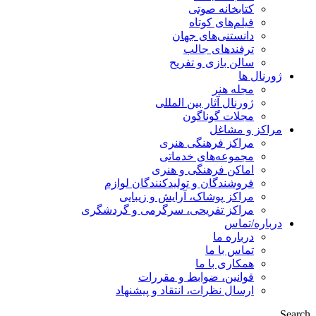
کتابخانه صوتی
فیلم‌های کوتاه
دانستنی‌های جهان
ترفندهای جالب
سالن بازی و تفریح
ژورنال ها
مجله هنر
ژورنال آثار بین المللی
مجلات گوناگون
مراکز و مشاغل
مراکز فرهنگی هنری
مجموعه‌های خدماتی
اماکن فرهنگی و هنری
فروشندگان و تولیدکنندگان لوازم
مراکز پوشاک، آرایش و زیبایی
مراکز تفریحی، سرگرمی و گردشگری
درباره/تماس
درباره ما
تماس با ما
همکاری با ما
قوانین، ضوابط و مقررات
ارسال نظرات، انتقاد و پیشنهاد
Search