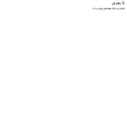
تا بعدی
اجرای زنده بابک جهانبخش زیبای بی تاب