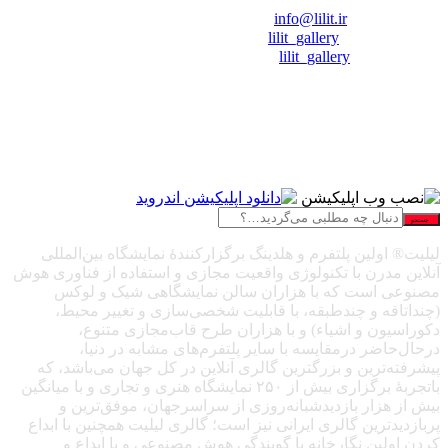
❖ رایـانـامـه :
info@lilit.ir
❖ تــلــگــرام :
lilit_gallery
❖اینستاگرام:
lilit_gallery
جستجو
لیلیت® اولین پلتفرم و هلدینگ برگزارکنندهٔ نمایشگاه بین‌المللی
آنلاین مدرن با تکنولوژی واقعیت مجازی و استفاده از فناوری هوش
مصنوعی است که با هزاران سالن نمایشگاهی شیک و لوکس
(چنداتاقه و چندطبقه، با قابلیت شخصی‌سازی و تغییر محیط،
دکوراسیون و اشیاء) و با هزاران طرح قاب‌مجازی متنوع،
درحال‌حاضر درمقایسه با سایر پلتفرم‌های مشابه در دنیا،
پیشرفته‌ترین و بزرگترین گالری آنلاین در کل جهان می‌باشد، که
باتجربهٔ برگزاری بیش از ۲۵۰ نمایشگاه هنری و تجاری و با میانگین
بیش از هزار بازدیدشبانه‌روزی از سراسرجهان، موفق‌ترین و
پربازدیدترین گالری ایرانی نیز است؛ گالری لیلیت همچنین با ابداع
کردن اولین نگارخانه با گویندگی هوش مصنوعی و با ابداع و