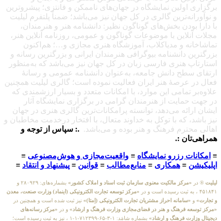
برگزاری اولین نمایشگاه در جهان‌های ناممکن و فانتزی؛ پیشروترین
و نوآورانه‌ترین گالری در کل جهان نیز می‌باشد؛ ضمناً پلتفرم لیلیت
با دارا بودن بخش‌های گوناگون نظیر: دانشنامه هنر و هنرمندان،
مجلات آنلاین با موضوعات گوناگون و عمومی، روزنامه آنلاین هنر،
تماشاخانه و مدیاکلاب، آموزشگاه هنری مجازی و…؛ هم‌اکنون
بزرگترین دانشنامه بیوگرافی هنرمندان ایرانی و بزرگترین رسانه و
استارتاپ هنری فارسی زبان در کل جهان نیز می‌باشد که به‌منظور
ارتقای سطح دانش جامعه، به‌عنوان دانشنامه عمومی و رسانهٔ
فعال در عرصهٔ هنر ایران فعالیت نموده است؛ گالری لیلیت همچنین
علاوه‌بر تمامی این موارد، با امکانات متعدد و بسیار ارزشمندی که
در جهت حمایت از هنرمندان گرامی در برگزاری نمایشگاه آثار
ایشان ارائه می‌دهد، توانسته پرامکانات‌ترین گالری هنری در جهان
نیز باشد، که با توکل به خداوند متعال، با افتخار درخدمت مخاطبان و
اهالی محترم فرهنگ و هنر بوده و می‌باشد.
.: سپاس از توجه و
همراهی‌تان :.
≡
امکانات رزرو نمایشگاه
≡
واقعیت‌مجازی و هوش‌مصنوعی
≡
اپلیکیشن
≡
همکاری
≡
منابع‌مطالب
≡
قوانین
≡
پیشنهاد و انتقاد
≡
لیلیت
® در
«مرکز مالکیت معنوی سازمان ثبت اسناد و املاک کشور»
بشماره‌های: ۲۸۰۹۲۹ و
۴۵۱۸۴۱ ، به ثبت رسیده است و در
«مرکز توسعه تجارت الکترونیکی (اینماد) وزارت صنعت، معدن
و تجارت»
و
«سامانه احراز مشتریان تجارت الکترونیکی (اِمتا)»
نیز ثبت شده است و همچنین در
«مرکز توسعه فرهنگ و هنر در فضای‌مجازی وزارت فرهنگ و ارشاد»
و در
«مرکز رسانه‌های
دیجیتال وزارت فرهنگ و ارشاد»
بشماره شامَد: ۱-۳-۶۵-۷۱۲۳۹۹-۱-۱ ، نیز به ثبت رسیده است؛