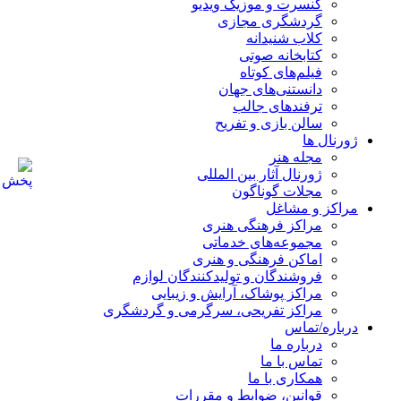
کنسرت و موزیک ویدیو
گردشگری مجازی
کلاب شنیدانه
کتابخانه صوتی
فیلم‌های کوتاه
دانستنی‌های جهان
ترفندهای جالب
سالن بازی و تفریح
ژورنال ها
مجله هنر
ژورنال آثار بین المللی
مجلات گوناگون
مراکز و مشاغل
مراکز فرهنگی هنری
مجموعه‌های خدماتی
اماکن فرهنگی و هنری
فروشندگان و تولیدکنندگان لوازم
مراکز پوشاک، آرایش و زیبایی
مراکز تفریحی، سرگرمی و گردشگری
درباره/تماس
درباره ما
تماس با ما
همکاری با ما
قوانین، ضوابط و مقررات