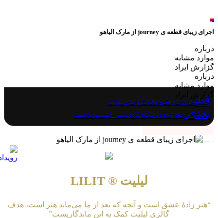
لغو
اجرای زیبای قطعه ی journey از مارک الیاهو
درباره
موارد مشابه
گزارش ایراد
درباره
موارد مشابه
گزارش ایراد
قبلی
اجرای زنده بابک جهانبخش زیبای بی تاب
بعدی
اجرای زنده و با شکوه گروه شیلر – کنسرت بخارست
★★★★★ برای مشاهده و دانلود رایگان بر روی لینک اشاره نمایید …
لیلیت ® LILIT
“هنر زادهٔ عشق است و آنچه که بعد از ما می‌ماند هنر است، هدف
گالری لیلیت کمک به این ماندگاریست”