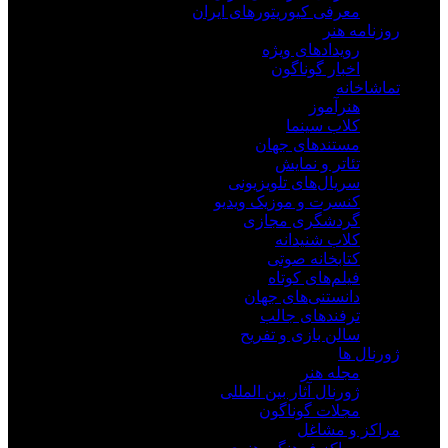
معرفی کیوریتورهای ایران
روزنامه هنر
رویدادهای ویژه
اخبار گوناگون
تماشاخانه
هنرآموز
کلاب سینما
مستندهای جهان
تئاتر و نمایش
سریال‌های تلویزیونی
کنسرت و موزیک ویدیو
گردشگری مجازی
کلاب شنیدانه
کتابخانه صوتی
فیلم‌های کوتاه
دانستنی‌های جهان
ترفندهای جالب
سالن بازی و تفریح
ژورنال ها
مجله هنر
ژورنال آثار بین المللی
مجلات گوناگون
مراکز و مشاغل