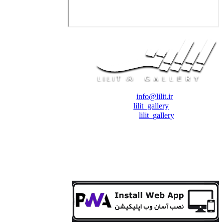
❖ رایـانـامـه :
info@lilit.ir
❖ تــلــگــرام :
lilit_gallery
❖اینستاگرام:
lilit_gallery