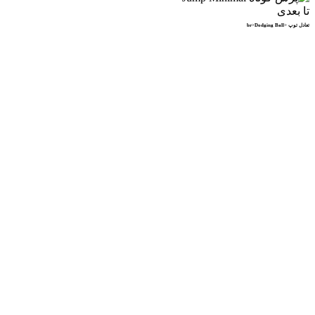
تا بعدی
تعادل توپ <br>Dodging Ball