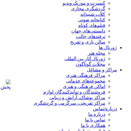
کنسرت و موزیک ویدیو
گردشگری مجازی
کلاب شنیدانه
کتابخانه صوتی
فیلم‌های کوتاه
دانستنی‌های جهان
ترفندهای جالب
سالن بازی و تفریح
ژورنال ها
مجله هنر
ژورنال آثار بین المللی
مجلات گوناگون
مراکز و مشاغل
مراکز فرهنگی هنری
مجموعه‌های خدماتی
اماکن فرهنگی و هنری
فروشندگان و تولیدکنندگان لوازم
مراکز پوشاک، آرایش و زیبایی
مراکز تفریحی، سرگرمی و گردشگری
درباره/تماس
درباره ما
تماس با ما
همکاری با ما
قوانین، ضوابط و مقررات