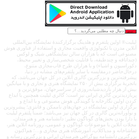
جستجو
لیلیت® اولین پلتفرم و هلدینگ برگزارکنندهٔ نمایشگاه بین‌المللی
آنلاین مدرن با تکنولوژی واقعیت مجازی و استفاده از فناوری هوش
مصنوعی است که با هزاران سالن نمایشگاهی شیک و لوکس
(چنداتاقه و چندطبقه، با قابلیت شخصی‌سازی و تغییر محیط،
دکوراسیون و اشیاء) و با هزاران طرح قاب‌مجازی متنوع،
درحال‌حاضر درمقایسه با سایر پلتفرم‌های مشابه در دنیا،
پیشرفته‌ترین و بزرگترین گالری آنلاین در کل جهان می‌باشد، که
باتجربهٔ برگزاری بیش از ۲۵۰ نمایشگاه هنری و تجاری و با میانگین
بیش از هزار بازدیدشبانه‌روزی از سراسرجهان، موفق‌ترین و
پربازدیدترین گالری ایرانی نیز است؛ گالری لیلیت همچنین با ابداع
کردن اولین نگارخانه با گویندگی هوش مصنوعی و با ابداع و
برگزاری اولین نمایشگاه در جهان‌های ناممکن و فانتزی؛ پیشروترین
و نوآورانه‌ترین گالری در کل جهان نیز می‌باشد؛ ضمناً پلتفرم لیلیت
با دارا بودن بخش‌های گوناگون نظیر: دانشنامه هنر و هنرمندان،
مجلات آنلاین با موضوعات گوناگون و عمومی، روزنامه آنلاین هنر،
تماشاخانه و مدیاکلاب، آموزشگاه هنری مجازی و…؛ هم‌اکنون
بزرگترین دانشنامه بیوگرافی هنرمندان ایرانی و بزرگترین رسانه و