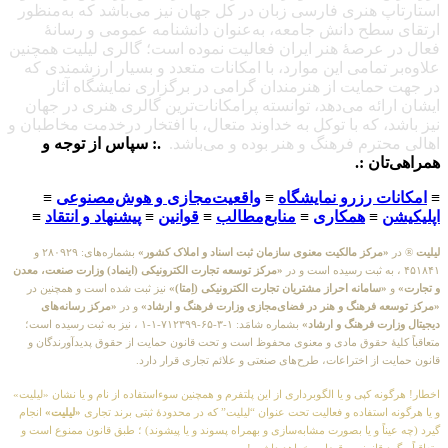
استارتاپ هنری فارسی زبان در کل جهان نیز می‌باشد که به‌منظور
ارتقای سطح دانش جامعه، به‌عنوان دانشنامه عمومی و رسانهٔ
فعال در عرصهٔ هنر ایران فعالیت نموده است؛ گالری لیلیت همچنین
علاوه‌بر تمامی این موارد، با امکانات متعدد و بسیار ارزشمندی که
در جهت حمایت از هنرمندان گرامی در برگزاری نمایشگاه آثار
ایشان ارائه می‌دهد، توانسته پرامکانات‌ترین گالری هنری در جهان
نیز باشد، که با توکل به خداوند متعال، با افتخار درخدمت مخاطبان و
اهالی محترم فرهنگ و هنر بوده و می‌باشد.
.: سپاس از توجه و
همراهی‌تان :.
≡
امکانات رزرو نمایشگاه
≡
واقعیت‌مجازی و هوش‌مصنوعی
≡
اپلیکیشن
≡
همکاری
≡
منابع‌مطالب
≡
قوانین
≡
پیشنهاد و انتقاد
≡
لیلیت
® در
«مرکز مالکیت معنوی سازمان ثبت اسناد و املاک کشور»
بشماره‌های: ۲۸۰۹۲۹ و
۴۵۱۸۴۱ ، به ثبت رسیده است و در
«مرکز توسعه تجارت الکترونیکی (اینماد) وزارت صنعت، معدن
و تجارت»
و
«سامانه احراز مشتریان تجارت الکترونیکی (اِمتا)»
نیز ثبت شده است و همچنین در
«مرکز توسعه فرهنگ و هنر در فضای‌مجازی وزارت فرهنگ و ارشاد»
و در
«مرکز رسانه‌های
دیجیتال وزارت فرهنگ و ارشاد»
بشماره شامَد: ۱-۳-۶۵-۷۱۲۳۹۹-۱-۱ ، نیز به ثبت رسیده است؛
متعاقباً کلیهٔ حقوق مادی و معنوی محفوظ است و تحت قانون حمایت از حقوق پدیدآورندگان و
قانون حمایت از اختراعات، طرح‌های صنعتی و علائم تجاری قرار دارد.
اخطار! هرگونه کپی و یا الگوبرداری از این پلتفرم و همچنین سوءاستفاده از نام و یا نشان «لیلیت»
و یا هرگونه استفاده و فعالیت تحت عنوان “لیلیت” که در محدودهٔ ثبتی برند تجاری
«لیلیت»
انجام
گیرد (چه عیناً و یا بصورت مشابه‌سازی و بهمراه پسوند و یا پیشوند) ؛ طبق قانون ممنوع است و