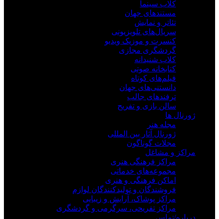
کلاب سینما
مستندهای جهان
تئاتر و نمایش
سریال‌های تلویزیونی
کنسرت و موزیک ویدیو
گردشگری مجازی
کلاب شنیدانه
کتابخانه صوتی
فیلم‌های کوتاه
دانستنی‌های جهان
ترفندهای جالب
سالن بازی و تفریح
ژورنال ها
مجله هنر
ژورنال آثار بین المللی
مجلات گوناگون
مراکز و مشاغل
مراکز فرهنگی هنری
مجموعه‌های خدماتی
اماکن فرهنگی و هنری
فروشندگان و تولیدکنندگان لوازم
مراکز پوشاک، آرایش و زیبایی
مراکز تفریحی، سرگرمی و گردشگری
درباره/تماس