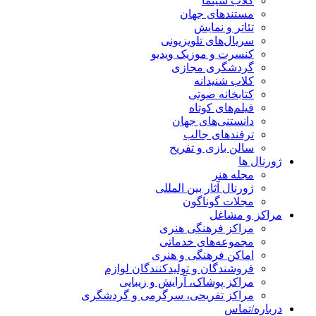
کلاب سینما
مستندهای جهان
تئاتر و نمایش
سریال‌های تلویزیونی
کنسرت و موزیک ویدیو
گردشگری مجازی
کلاب شنیدانه
کتابخانه صوتی
فیلم‌های کوتاه
دانستنی‌های جهان
ترفندهای جالب
سالن بازی و تفریح
ژورنال ها
مجله هنر
ژورنال آثار بین المللی
مجلات گوناگون
مراکز و مشاغل
مراکز فرهنگی هنری
مجموعه‌های خدماتی
اماکن فرهنگی و هنری
فروشندگان و تولیدکنندگان لوازم
مراکز پوشاک، آرایش و زیبایی
مراکز تفریحی، سرگرمی و گردشگری
درباره/تماس