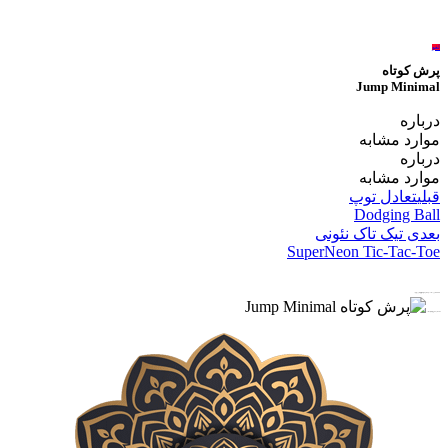
لغو
پرش کوتاه
Jump Minimal
درباره
موارد مشابه
درباره
موارد مشابه
قبلی
تعادل توپ
Dodging Ball
بعدی
تیک تاک نئونی
SuperNeon Tic-Tac-Toe
★★★★★ برای مشاهده و تماشای پخش آنلاین و دانلود رایگان پرش کوتاه
Jump Minimal بر روی لینک اشاره نمایید …