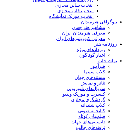
انتخاب سالن مجازی
انتخاب قاب مجازی
انتخاب موزیک نمایشگاه
بیوگرافی هنرمندان
مشاهیر هنر جهان
معرفی هنرمندان ایران
معرفی کیوریتورهای ایران
روزنامه هنر
رویدادهای ویژه
اخبار گوناگون
تماشاخانه
هنرآموز
کلاب سینما
مستندهای جهان
تئاتر و نمایش
سریال‌های تلویزیونی
کنسرت و موزیک ویدیو
گردشگری مجازی
کلاب شنیدانه
کتابخانه صوتی
فیلم‌های کوتاه
دانستنی‌های جهان
ترفندهای جالب