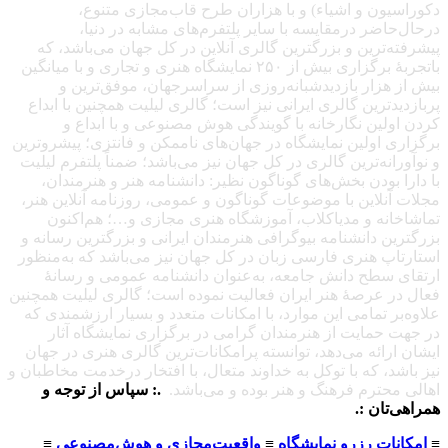
دکوراسیون و اشیاء) و با هزاران طرح قاب‌مجازی متنوع،
درحال‌حاضر درمقایسه با سایر پلتفرم‌های مشابه در دنیا،
پیشرفته‌ترین و بزرگترین گالری آنلاین در کل جهان می‌باشد، که
باتجربهٔ برگزاری بیش از ۲۵۰ نمایشگاه هنری و تجاری و با میانگین
بیش از هزار بازدیدشبانه‌روزی از سراسرجهان، موفق‌ترین و
پربازدیدترین گالری ایرانی نیز است؛ گالری لیلیت همچنین با ابداع
کردن اولین نگارخانه با گویندگی هوش مصنوعی و با ابداع و
برگزاری اولین نمایشگاه در جهان‌های ناممکن و فانتزی؛ پیشروترین
و نوآورانه‌ترین گالری در کل جهان نیز می‌باشد؛ ضمناً پلتفرم لیلیت
با دارا بودن بخش‌های گوناگون نظیر: دانشنامه هنر و هنرمندان،
مجلات آنلاین با موضوعات گوناگون و عمومی، روزنامه آنلاین هنر،
تماشاخانه و مدیاکلاب، آموزشگاه هنری مجازی و…؛ هم‌اکنون
بزرگترین دانشنامه بیوگرافی هنرمندان ایرانی و بزرگترین رسانه و
استارتاپ هنری فارسی زبان در کل جهان نیز می‌باشد که به‌منظور
ارتقای سطح دانش جامعه، به‌عنوان دانشنامه عمومی و رسانهٔ
فعال در عرصهٔ هنر ایران فعالیت نموده است؛ گالری لیلیت همچنین
علاوه‌بر تمامی این موارد، با امکانات متعدد و بسیار ارزشمندی که
در جهت حمایت از هنرمندان گرامی در برگزاری نمایشگاه آثار
ایشان ارائه می‌دهد، توانسته پرامکانات‌ترین گالری هنری در جهان
نیز باشد، که با توکل به خداوند متعال، با افتخار درخدمت مخاطبان و
اهالی محترم فرهنگ و هنر بوده و می‌باشد.
.: سپاس از توجه و
همراهی‌تان :.
≡
امکانات رزرو نمایشگاه
≡
واقعیت‌مجازی و هوش‌مصنوعی
≡