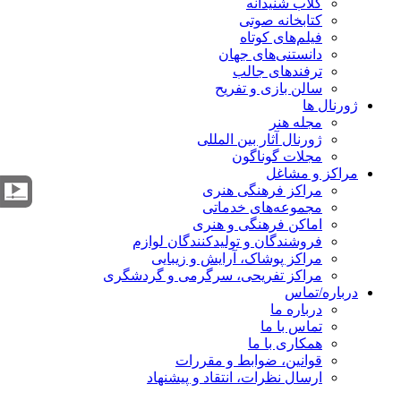
کلاب شنیدانه
کتابخانه صوتی
فیلم‌های کوتاه
دانستنی‌های جهان
ترفندهای جالب
سالن بازی و تفریح
ژورنال ها
مجله هنر
ژورنال آثار بین المللی
مجلات گوناگون
مراکز و مشاغل
مراکز فرهنگی هنری
مجموعه‌های خدماتی
اماکن فرهنگی و هنری
فروشندگان و تولیدکنندگان لوازم
مراکز پوشاک، آرایش و زیبایی
مراکز تفریحی، سرگرمی و گردشگری
درباره/تماس
درباره ما
تماس با ما
همکاری با ما
قوانین، ضوابط و مقررات
ارسال نظرات، انتقاد و پیشنهاد