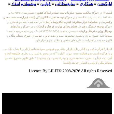
اپلیکیشن
≡
همکاری
≡
منابع‌مطالب
≡
قوانین
≡
پیشنهاد و انتقاد
≡
لیلیت
® در
«مرکز مالکیت معنوی سازمان ثبت اسناد و املاک کشور»
بشماره‌های: ۲۸۰۹۲۹ و
۴۵۱۸۴۱ ، به ثبت رسیده است و در
«مرکز توسعه تجارت الکترونیکی (اینماد) وزارت صنعت، معدن
و تجارت»
و
«سامانه احراز مشتریان تجارت الکترونیکی (اِمتا)»
نیز ثبت شده است و همچنین در
«مرکز توسعه فرهنگ و هنر در فضای‌مجازی وزارت فرهنگ و ارشاد»
و در
«مرکز رسانه‌های
دیجیتال وزارت فرهنگ و ارشاد»
بشماره شامَد: ۱-۳-۶۵-۷۱۲۳۹۹-۱-۱ ، نیز به ثبت رسیده است؛
متعاقباً کلیهٔ حقوق مادی و معنوی محفوظ است و تحت قانون حمایت از حقوق پدیدآورندگان و
قانون حمایت از اختراعات، طرح‌های صنعتی و علائم تجاری قرار دارد.
اخطار! هرگونه کپی و یا الگوبرداری از این پلتفرم و همچنین سوءاستفاده از نام و یا نشان «لیلیت»
و یا هرگونه استفاده و فعالیت تحت عنوان “لیلیت” که در محدودهٔ ثبتی برند تجاری
«لیلیت»
انجام
گیرد (چه عیناً و یا بصورت مشابه‌سازی و بهمراه پسوند و یا پیشوند) ؛ طبق قانون ممنوع است و
متعاقباً پیگرد قانونی و قضایی خواهد داشت!
Licence By LILIT© 2008-2026 All rights Reserved