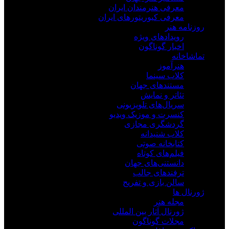
معرفی هنرمندان ایران
معرفی کیوریتورهای ایران
روزنامه هنر
رویدادهای ویژه
اخبار گوناگون
تماشاخانه
هنرآموز
کلاب سینما
مستندهای جهان
تئاتر و نمایش
سریال‌های تلویزیونی
کنسرت و موزیک ویدیو
گردشگری مجازی
کلاب شنیدانه
کتابخانه صوتی
فیلم‌های کوتاه
دانستنی‌های جهان
ترفندهای جالب
سالن بازی و تفریح
ژورنال ها
مجله هنر
ژورنال آثار بین المللی
مجلات گوناگون