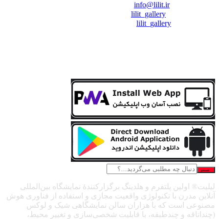
❖ رایـانـامـه :
info@lilit.ir
❖ تــلــگــرام :
lilit_gallery
❖اینستاگرام:
lilit_gallery
جستجو
لیلیت® اولین پلتفرم و هلدینگ برگزارکنندهٔ نمایشگاه بین‌المللی
آنلاین مدرن با تکنولوژی واقعیت مجازی و استفاده از فناوری هوش
مصنوعی است که با هزاران سالن نمایشگاهی شیک و لوکس
(چنداتاقه و چندطبقه، با قابلیت شخصی‌سازی و تغییر محیط،