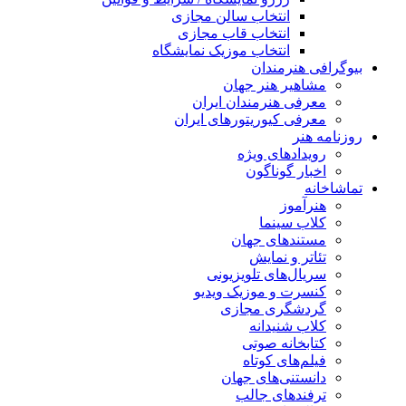
انتخاب سالن مجازی
انتخاب قاب مجازی
انتخاب موزیک نمایشگاه
بیوگرافی هنرمندان
مشاهیر هنر جهان
معرفی هنرمندان ایران
معرفی کیوریتورهای ایران
روزنامه هنر
رویدادهای ویژه
اخبار گوناگون
تماشاخانه
هنرآموز
کلاب سینما
مستندهای جهان
تئاتر و نمایش
سریال‌های تلویزیونی
کنسرت و موزیک ویدیو
گردشگری مجازی
کلاب شنیدانه
کتابخانه صوتی
فیلم‌های کوتاه
دانستنی‌های جهان
ترفندهای جالب