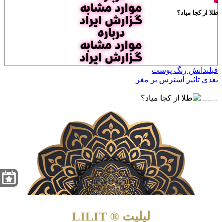
لغو
موارد مشابه
طلا از کجا میاد؟
گزارش ایراد
درباره
موارد مشابه
گزارش ایراد
قبلی
دانش رنگ پوست
بعدی
تاثیر استرس بر مغز
★★★★★ برای مشاهده و تماشای پخش آنلاین و دانلود رایگان طلا از کجا میاد؟ بر روی لینک اشاره نمایید …
لیلیت ® LILIT