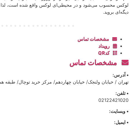
لوکس محسوب می‌شود و در محیطی‌ای لوکس واقع شده است، لذا اگ
دیگه‌ای بروید.
مشخصات تماس
رویداد
کدQR
مشخصات تماس
• آدرس:
تهران / خیابان ولنجک/ خیابان چهاردهم/ مرکز خرید توچال/ طبقه هم
• تلفن:
02122421020
• وبسایت:
• ایمیل: