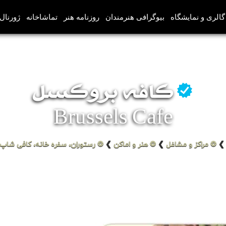
گالری و نمایشگاه
بیوگرافی هنرمندان
روزنامه هنر
تماشاخانه
ژورنال‌
کافه بروکسل
Brussels Cafe
❯
❂ مراکز و مشاغل
❯
❂ هنر و اماکن
❯
❂ رستوران، سفره خانه، کافی شاپ