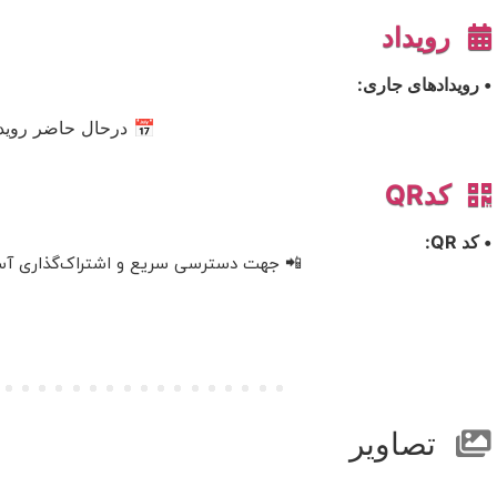
رویداد
• رویدادهای جاری:
📅 درحال حاضر رویدا
کدQR
• کد QR:
📲 جهت دسترسی سریع و اشتراک‌گذاری آسان، 
تصاویر