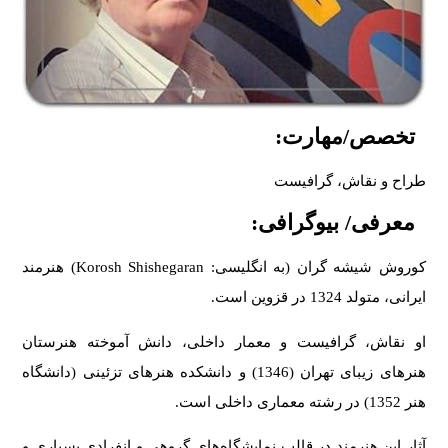
تخصص/مهارت:
طراح و نقاش، گرافیست
معرفی/ بیوگرافی:
کوروش شیشه گران (به انگلیسی: Korosh Shishegaran) هنرمند
ایرانی، متولد 1324 در قزوین است.
او نقاش، گرافیست و معمار داخلی، دانش آموخته هنرستان
هنرهای زیبای تهران (1346) و دانشکده هنرهای تزئینی (دانشگاه
هنر 1352) در رشته معماری داخلی است.
آثار این هنرمند در قالب نمایشگاه‌های گروهی و انفرادی بسیاری و