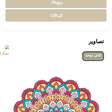
رویداد
کدQR
تصاویر
‌قابل توجه