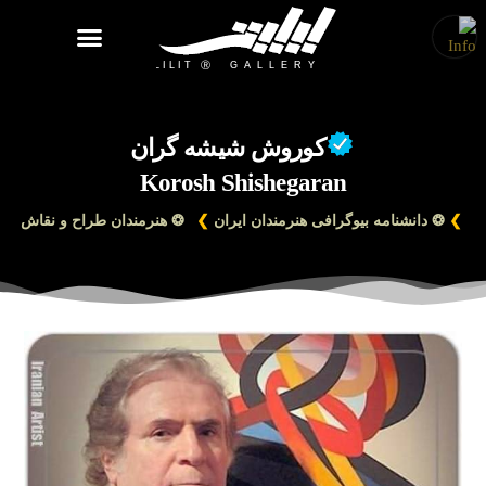
روزنامه هنر
درباره/تماس
مراکز و مشاغل
گالری و نمایشگاه
بیوگرافی هنرمندان
کوروش شیشه گران
Korosh Shishegaran
❯
❂ دانشنامه بیوگرافی هنرمندان ایران
❯
❂ هنرمندان طراح و نقاش