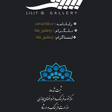
❖ رایـانـامـه :
info@lilit.ir
❖ تــلــگــرام :
lilit_gallery
❖اینستاگرام:
lilit_gallery