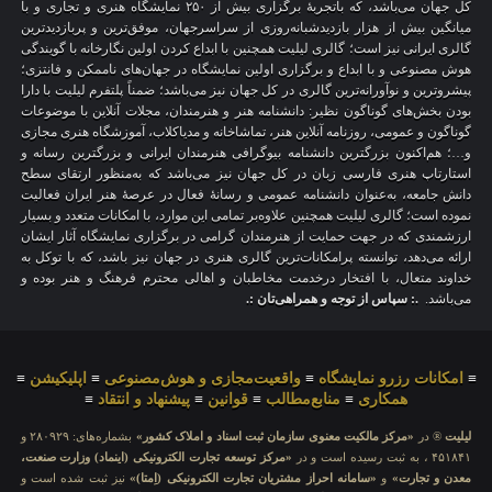
کل جهان می‌باشد، که باتجربهٔ برگزاری بیش از ۲۵۰ نمایشگاه هنری و تجاری و با
میانگین بیش از هزار بازدیدشبانه‌روزی از سراسرجهان، موفق‌ترین و پربازدیدترین
گالری ایرانی نیز است؛ گالری لیلیت همچنین با ابداع کردن اولین نگارخانه با گویندگی
هوش مصنوعی و با ابداع و برگزاری اولین نمایشگاه در جهان‌های ناممکن و فانتزی؛
پیشروترین و نوآورانه‌ترین گالری در کل جهان نیز می‌باشد؛ ضمناً پلتفرم لیلیت با دارا
بودن بخش‌های گوناگون نظیر: دانشنامه هنر و هنرمندان، مجلات آنلاین با موضوعات
گوناگون و عمومی، روزنامه آنلاین هنر، تماشاخانه و مدیاکلاب، آموزشگاه هنری مجازی
و…؛ هم‌اکنون بزرگترین دانشنامه بیوگرافی هنرمندان ایرانی و بزرگترین رسانه و
استارتاپ هنری فارسی زبان در کل جهان نیز می‌باشد که به‌منظور ارتقای سطح
دانش جامعه، به‌عنوان دانشنامه عمومی و رسانهٔ فعال در عرصهٔ هنر ایران فعالیت
نموده است؛ گالری لیلیت همچنین علاوه‌بر تمامی این موارد، با امکانات متعدد و بسیار
ارزشمندی که در جهت حمایت از هنرمندان گرامی در برگزاری نمایشگاه آثار ایشان
ارائه می‌دهد، توانسته پرامکانات‌ترین گالری هنری در جهان نیز باشد، که با توکل به
خداوند متعال، با افتخار درخدمت مخاطبان و اهالی محترم فرهنگ و هنر بوده و
می‌باشد.
.: سپاس از توجه و همراهی‌تان :.
≡
امکانات رزرو نمایشگاه
≡
واقعیت‌مجازی و هوش‌مصنوعی
≡
اپلیکیشن
≡
همکاری
≡
منابع‌مطالب
≡
قوانین
≡
پیشنهاد و انتقاد
≡
لیلیت
® در
«مرکز مالکیت معنوی سازمان ثبت اسناد و املاک کشور»
بشماره‌های: ۲۸۰۹۲۹ و
۴۵۱۸۴۱ ، به ثبت رسیده است و در
«مرکز توسعه تجارت الکترونیکی (اینماد) وزارت صنعت،
معدن و تجارت»
و
«سامانه احراز مشتریان تجارت الکترونیکی (اِمتا)»
نیز ثبت شده است و