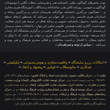
بودن بخش‌های گوناگون نظیر: دانشنامه هنر و هنرمندان، مجلات آنلاین با موضوعات
گوناگون و عمومی، روزنامه آنلاین هنر، تماشاخانه و مدیاکلاب، آموزشگاه هنری مجازی
و…؛ هم‌اکنون بزرگترین دانشنامه بیوگرافی هنرمندان ایرانی و بزرگترین رسانه و
استارتاپ هنری فارسی زبان در کل جهان نیز می‌باشد که به‌منظور ارتقای سطح
دانش جامعه، به‌عنوان دانشنامه عمومی و رسانهٔ فعال در عرصهٔ هنر ایران فعالیت
نموده است؛ گالری لیلیت همچنین علاوه‌بر تمامی این موارد، با امکانات متعدد و بسیار
ارزشمندی که در جهت حمایت از هنرمندان گرامی در برگزاری نمایشگاه آثار ایشان
ارائه می‌دهد، توانسته پرامکانات‌ترین گالری هنری در جهان نیز باشد، که با توکل به
خداوند متعال، با افتخار درخدمت مخاطبان و اهالی محترم فرهنگ و هنر بوده و
می‌باشد.
.: سپاس از توجه و همراهی‌تان :.
≡
امکانات رزرو نمایشگاه
≡
واقعیت‌مجازی و هوش‌مصنوعی
≡
اپلیکیشن
≡
همکاری
≡
منابع‌مطالب
≡
قوانین
≡
پیشنهاد و انتقاد
≡
لیلیت
® در
«مرکز مالکیت معنوی سازمان ثبت اسناد و املاک کشور»
بشماره‌های: ۲۸۰۹۲۹ و
۴۵۱۸۴۱ ، به ثبت رسیده است و در
«مرکز توسعه تجارت الکترونیکی (اینماد) وزارت صنعت،
معدن و تجارت»
و
«سامانه احراز مشتریان تجارت الکترونیکی (اِمتا)»
نیز ثبت شده است و
همچنین در
«مرکز توسعه فرهنگ و هنر در فضای‌مجازی وزارت فرهنگ و ارشاد»
و در
«مرکز
رسانه‌های دیجیتال وزارت فرهنگ و ارشاد»
بشماره شامَد: ۱-۳-۶۵-۷۱۲۳۹۹-۱-۱ ، نیز به ثبت
رسیده است؛ متعاقباً کلیهٔ حقوق مادی و معنوی محفوظ است و تحت قانون حمایت از حقوق
پدیدآورندگان و قانون حمایت از اختراعات، طرح‌های صنعتی و علائم تجاری قرار دارد.