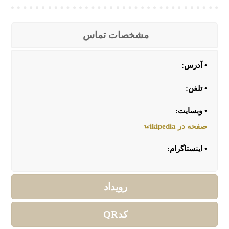
مشخصات تماس
• آدرس:
• تلفن:
• وبسایت:
صفحه در wikipedia
• اینستاگرام:
رویداد
کدQR