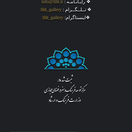
❖ رایـانـامـه :
info@lilit.ir
❖ تــلــگــرام :
lilit_gallery
❖اینستاگرام:
lilit_gallery