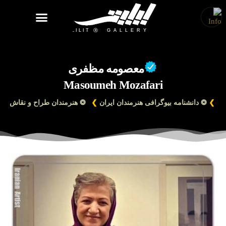
روزنامه هنر
درباره/تماس
مراکز و مشاغل
گالری و نمایشگاه
بیوگرافی هنرمندان
معصومه مظفری
Masoumeh Mozafari
❯
❂ دانشنامه بیوگرافی هنرمندان ایران
❯
❂ هنرمندان طراح و نقاش