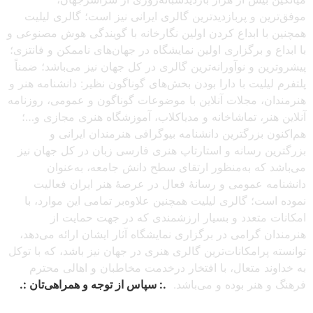
موفق‌ترین و پربازدیدترین گالری ایرانی نیز است؛ گالری لیلیت
همچنین با ابداع کردن اولین نگارخانه با گویندگی هوش مصنوعی و
با ابداع و برگزاری اولین نمایشگاه در جهان‌های ناممکن و فانتزی؛
پیشروترین و نوآورانه‌ترین گالری در کل جهان نیز می‌باشد؛ ضمناً
پلتفرم لیلیت با دارا بودن بخش‌های گوناگون نظیر: دانشنامه هنر و
هنرمندان، مجلات آنلاین با موضوعات گوناگون و عمومی، روزنامه
آنلاین هنر، تماشاخانه و مدیاکلاب، آموزشگاه هنری مجازی و…؛
هم‌اکنون بزرگترین دانشنامه بیوگرافی هنرمندان ایرانی و
بزرگترین رسانه و استارتاپ هنری فارسی زبان در کل جهان نیز
می‌باشد که به‌منظور ارتقای سطح دانش جامعه، به‌عنوان
دانشنامه عمومی و رسانهٔ فعال در عرصهٔ هنر ایران فعالیت
نموده است؛ گالری لیلیت همچنین علاوه‌بر تمامی این موارد، با
امکانات متعدد و بسیار ارزشمندی که در جهت حمایت از
هنرمندان گرامی در برگزاری نمایشگاه آثار ایشان ارائه می‌دهد،
توانسته پرامکانات‌ترین گالری هنری در جهان نیز باشد، که با توکل
به خداوند متعال، با افتخار درخدمت مخاطبان و اهالی محترم
فرهنگ و هنر بوده و می‌باشد.
.: سپاس از توجه و همراهی‌تان :.