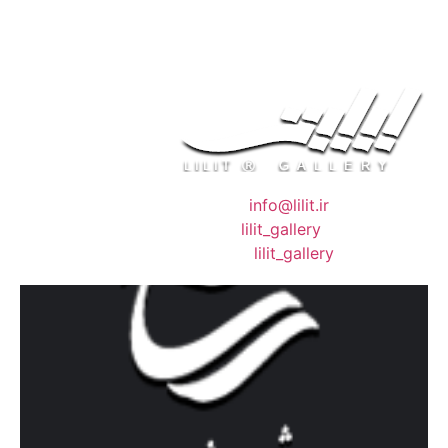
❖ رایـانـامـه :
info@lilit.ir
❖ تــلــگــرام :
lilit_gallery
❖اینستاگرام:
lilit_gallery