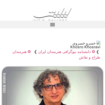
خسرو خسروی
Khosro Khosravi
❯
❂ دانشنامه بیوگرافی هنرمندان ایران
❯
❂ هنرمندان
طراح و نقاش