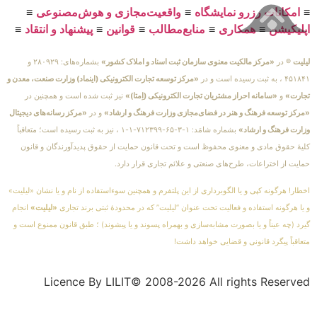
≡
امکانات رزرو نمایشگاه
≡
واقعیت‌مجازی و هوش‌مصنوعی
≡
اپلیکیشن
≡
همکاری
≡
منابع‌مطالب
≡
قوانین
≡
پیشنهاد و انتقاد
≡
لیلیت
® در
«مرکز مالکیت معنوی سازمان ثبت اسناد و املاک کشور»
بشماره‌های: ۲۸۰۹۲۹ و
۴۵۱۸۴۱ ، به ثبت رسیده است و در
«مرکز توسعه تجارت الکترونیکی (اینماد) وزارت صنعت، معدن و
تجارت»
و
«سامانه احراز مشتریان تجارت الکترونیکی (اِمتا)»
نیز ثبت شده است و همچنین در
«مرکز توسعه فرهنگ و هنر در فضای‌مجازی وزارت فرهنگ و ارشاد»
و در
«مرکز رسانه‌های دیجیتال
وزارت فرهنگ و ارشاد»
بشماره شامَد: ۱-۳-۶۵-۷۱۲۳۹۹-۱-۱ ، نیز به ثبت رسیده است؛ متعاقباً
کلیهٔ حقوق مادی و معنوی محفوظ است و تحت قانون حمایت از حقوق پدیدآورندگان و قانون
حمایت از اختراعات، طرح‌های صنعتی و علائم تجاری قرار دارد.
اخطار! هرگونه کپی و یا الگوبرداری از این پلتفرم و همچنین سوءاستفاده از نام و یا نشان «لیلیت»
و یا هرگونه استفاده و فعالیت تحت عنوان “لیلیت” که در محدودهٔ ثبتی برند تجاری
«لیلیت»
انجام
گیرد (چه عیناً و یا بصورت مشابه‌سازی و بهمراه پسوند و یا پیشوند) ؛ طبق قانون ممنوع است و
متعاقباً پیگرد قانونی و قضایی خواهد داشت!
Licence By LILIT© 2008-2026 All rights Reserved