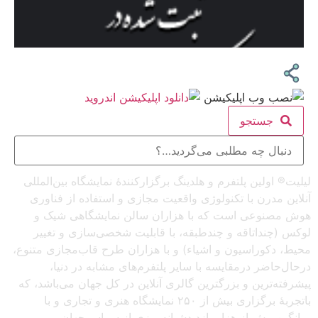
جستجو
لیلیت® اولین پلتفرم و هلدینگ برگزارکنندهٔ نمایشگاه بین‌المللی
آنلاین مدرن با تکنولوژی واقعیت مجازی و استفاده از فناوری
هوش مصنوعی است که با هزاران سالن نمایشگاهی شیک و
لوکس (چنداتاقه و چندطبقه، با قابلیت شخصی‌سازی و تغییر
محیط، دکوراسیون و اشیاء) و با هزاران طرح قاب‌مجازی متنوع،
درحال‌حاضر درمقایسه با سایر پلتفرم‌های مشابه در دنیا،
پیشرفته‌ترین و بزرگترین گالری آنلاین در کل جهان می‌باشد، که
باتجربهٔ برگزاری بیش از ۲۵۰ نمایشگاه هنری و تجاری و با
میانگین بیش از هزار بازدیدشبانه‌روزی از سراسرجهان،