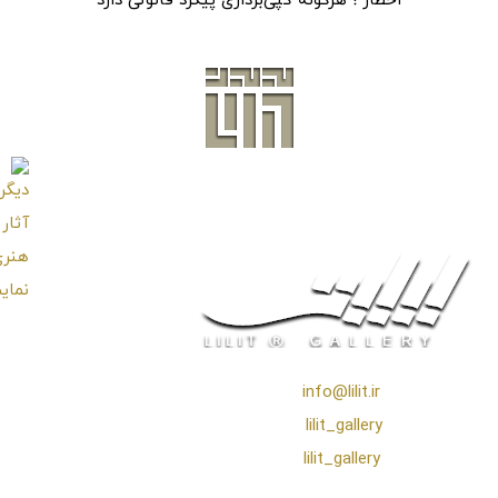
اخطار ! هرگونه کپی‌برداری پیگرد قانونی دارد
❖ رایـانـامـه :
info@lilit.ir
❖ تــلــگــرام :
lilit_gallery
❖اینستاگرام:
lilit_gallery