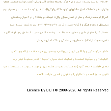
۴۵۱۸۴۱ ، به ثبت رسیده است و در
«مرکز توسعه تجارت الکترونیکی (اینماد) وزارت صنعت، معدن
و تجارت»
و
«سامانه احراز مشتریان تجارت الکترونیکی (اِمتا)»
نیز ثبت شده است و همچنین در
«مرکز توسعه فرهنگ و هنر در فضای‌مجازی وزارت فرهنگ و ارشاد»
و در
«مرکز رسانه‌های
دیجیتال وزارت فرهنگ و ارشاد»
بشماره شامَد: ۱-۳-۶۵-۷۱۲۳۹۹-۱-۱ ، نیز به ثبت رسیده است؛
متعاقباً کلیهٔ حقوق مادی و معنوی محفوظ است و تحت قانون حمایت از حقوق پدیدآورندگان و
قانون حمایت از اختراعات، طرح‌های صنعتی و علائم تجاری قرار دارد.
اخطار! هرگونه کپی و یا الگوبرداری از این پلتفرم و همچنین سوءاستفاده از نام و یا نشان
«لیلیت» و یا هرگونه استفاده و فعالیت تحت عنوان “لیلیت” که در محدودهٔ ثبتی برند
تجاری
«لیلیت»
انجام گیرد (چه عیناً و یا بصورت مشابه‌سازی و بهمراه پسوند و یا پیشوند) ؛ طبق
قانون ممنوع است و متعاقباً پیگرد قانونی و قضایی خواهد داشت!
Licence By LILIT© 2008-2026 All rights Reserved