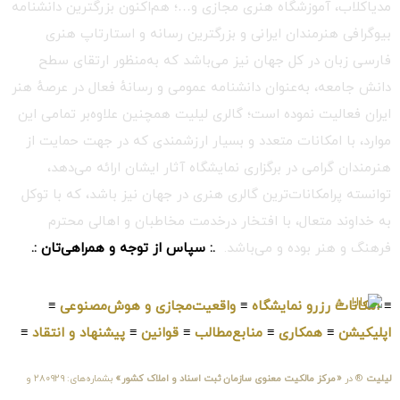
مدیاکلاب، آموزشگاه هنری مجازی و…؛ هم‌اکنون بزرگترین دانشنامه
بیوگرافی هنرمندان ایرانی و بزرگترین رسانه و استارتاپ هنری
فارسی زبان در کل جهان نیز می‌باشد که به‌منظور ارتقای سطح
دانش جامعه، به‌عنوان دانشنامه عمومی و رسانهٔ فعال در عرصهٔ هنر
ایران فعالیت نموده است؛ گالری لیلیت همچنین علاوه‌بر تمامی این
موارد، با امکانات متعدد و بسیار ارزشمندی که در جهت حمایت از
هنرمندان گرامی در برگزاری نمایشگاه آثار ایشان ارائه می‌دهد،
توانسته پرامکانات‌ترین گالری هنری در جهان نیز باشد، که با توکل
به خداوند متعال، با افتخار درخدمت مخاطبان و اهالی محترم
فرهنگ و هنر بوده و می‌باشد.
.: سپاس از توجه و همراهی‌تان :.
≡
امکانات رزرو نمایشگاه
≡
واقعیت‌مجازی و هوش‌مصنوعی
≡
اپلیکیشن
≡
همکاری
≡
منابع‌مطالب
≡
قوانین
≡
پیشنهاد و انتقاد
≡
لیلیت
® در
«مرکز مالکیت معنوی سازمان ثبت اسناد و املاک کشور»
بشماره‌های: ۲۸۰۹۲۹ و