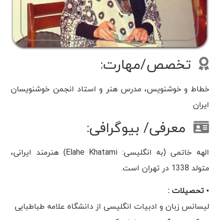
تخصص/مهارت:
خطاط و خوشنویس، مدرس هنر و استاد انجمن خوشنویسان
ایران
معرفی/ بیوگرافی:
الهه خاتمی (به انگلیسی: Elahe Khatami) هنرمند ایرانی،
متولد 1338 در تهران است.
• تحصیلات :
لیسانس زبان و ادبیات انگلیسی از دانشگاه علامه طباطبایی