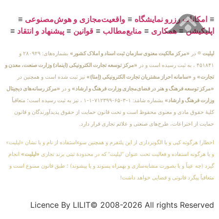
≡
امکانات رزرو نمایشگاه
≡
واقعیت‌مجازی و هوش‌مصنوعی
≡
اپلیکیشن
≡
همکاری
≡
منابع‌مطالب
≡
قوانین
≡
پیشنهاد و انتقاد
≡
لیلیت
® در
«مرکز مالکیت معنوی سازمان ثبت اسناد و املاک کشور»
بشماره‌های: ۲۸۰۹۲۹ و
۴۵۱۸۴۱ ، به ثبت رسیده است و در
«مرکز توسعه تجارت الکترونیکی (اینماد) وزارت صنعت، معدن و
تجارت»
و
«سامانه احراز مشتریان تجارت الکترونیکی (اِمتا)»
نیز ثبت شده است و همچنین در
«مرکز توسعه فرهنگ و هنر در فضای‌مجازی وزارت فرهنگ و ارشاد»
و در
«مرکز رسانه‌های دیجیتال
وزارت فرهنگ و ارشاد»
بشماره شامَد: ۱-۳-۶۵-۷۱۲۳۹۹-۱-۱ ، نیز به ثبت رسیده است؛ متعاقباً
کلیهٔ حقوق مادی و معنوی محفوظ است و تحت قانون حمایت از حقوق پدیدآورندگان و قانون
حمایت از اختراعات، طرح‌های صنعتی و علائم تجاری قرار دارد.
اخطار! هرگونه کپی و یا الگوبرداری از این پلتفرم و همچنین سوءاستفاده از نام و یا نشان «لیلیت»
و یا هرگونه استفاده و فعالیت تحت عنوان “لیلیت” که در محدودهٔ ثبتی برند تجاری
«لیلیت»
انجام
گیرد (چه عیناً و یا بصورت مشابه‌سازی و بهمراه پسوند و یا پیشوند) ؛ طبق قانون ممنوع است و
متعاقباً پیگرد قانونی و قضایی خواهد داشت!
Licence By LILIT© 2008-2026 All rights Reserved