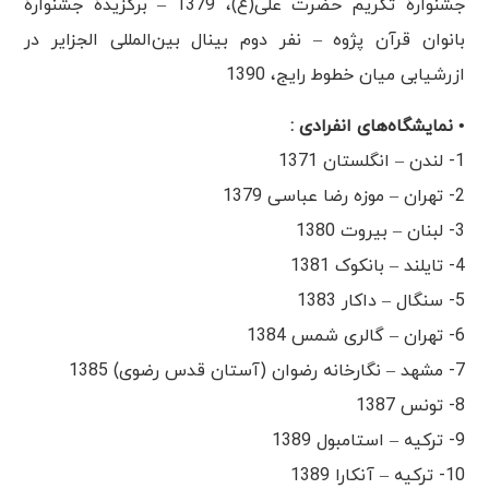
جشنوارهٔ تکریم حضرت علی(ع)، 1379 – برگزیدۀ جشنوارۀ
بانوان قرآن پژوه – نفر دوم بینال بین‌المللی الجزایر در
ازرشیابی میان خطوط رایج، 1390
• نمایشگاه‌های انفرادی :
1- لندن – انگلستان 1371
2- تهران – موزه رضا عباسی 1379
3- لبنان – بیروت 1380
4- تایلند – بانکوک 1381
5- سنگال – داکار 1383
6- تهران – گالری شمس 1384
7- مشهد – نگارخانه رضوان (آستان قدس رضوی) 1385
8- تونس 1387
9- ترکیه – استامبول 1389
10- ترکیه – آنکارا 1389