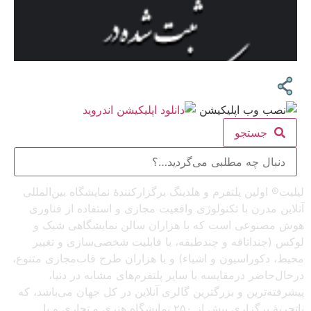
جستجو
لیلیت® اولین پلتفرم و هلدینگ برگزارکنندهٔ نمایشگاه بین‌المللی
آنلاین مدرن با تکنولوژی واقعیت مجازی و استفاده از فناوری
هوش مصنوعی است که با هزاران سالن نمایشگاهی شیک و
لوکس (چنداتاقه و چندطبقه، با قابلیت شخصی‌سازی و تغییر
محیط، دکوراسیون و اشیاء) و با هزاران طرح قاب‌مجازی متنوع،
درحال‌حاضر درمقایسه با سایر پلتفرم‌های مشابه در دنیا،
پیشرفته‌ترین و بزرگترین گالری آنلاین در کل جهان می‌باشد، که
باتجربهٔ برگزاری بیش از ۲۵۰ نمایشگاه هنری و تجاری و با