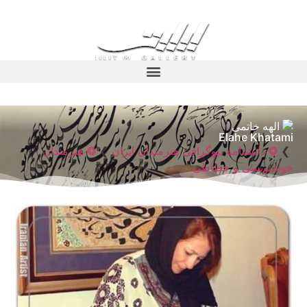
الهه خاتمی
Elahe Khatami
❯
❂ دانشنامه بیوگرافی هنرمندان ایران
❯
❂ هنرمندان
خوشنویسی و خطاطی