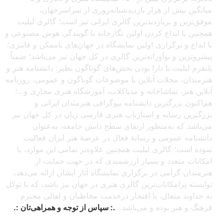
میانگین بیش از هزار بازدیدشبانه‌روزی از سراسرجهان،
موفق‌ترین و پربازدیدترین گالری ایرانی نیز است؛ گالری لیلیت
همچنین با ابداع کردن اولین نگارخانه با گویندگی هوش مصنوعی و
با ابداع و برگزاری اولین نمایشگاه در جهان‌های ناممکن و فانتزی؛
پیشروترین و نوآورانه‌ترین گالری در کل جهان نیز می‌باشد؛ ضمناً
پلتفرم لیلیت با دارا بودن بخش‌های گوناگون نظیر: دانشنامه هنر و
هنرمندان، مجلات آنلاین با موضوعات گوناگون و عمومی، روزنامه
آنلاین هنر، تماشاخانه و مدیاکلاب، آموزشگاه هنری مجازی و…؛
هم‌اکنون بزرگترین دانشنامه بیوگرافی هنرمندان ایرانی و
بزرگترین رسانه و استارتاپ هنری فارسی زبان در کل جهان نیز
می‌باشد که به‌منظور ارتقای سطح دانش جامعه، به‌عنوان
دانشنامه عمومی و رسانهٔ فعال در عرصهٔ هنر ایران فعالیت
نموده است؛ گالری لیلیت همچنین علاوه‌بر تمامی این موارد، با
امکانات متعدد و بسیار ارزشمندی که در جهت حمایت از
هنرمندان گرامی در برگزاری نمایشگاه آثار ایشان ارائه می‌دهد،
توانسته پرامکانات‌ترین گالری هنری در جهان نیز باشد، که با توکل
به خداوند متعال، با افتخار درخدمت مخاطبان و اهالی محترم
فرهنگ و هنر بوده و می‌باشد.
.: سپاس از توجه و همراهی‌تان :.