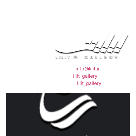
❖ رایـانـامـه :
info@lilit.ir
❖ تــلــگــرام :
lilit_gallery
❖اینستاگرام:
lilit_gallery