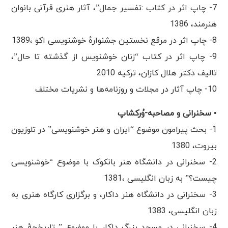
7- چاپ اثر در کتاب :تفسیر جمال”، آثار هنری قرآنی بانوان
هنرمند، 1386
8- چاپ اثر در مرقع نخستین جشنوارهٔ خوشنویسی اکو ،1389
9- چاپ اثر در کتاب “زنان خوشنویس از گذشته تا حال”،
تالیف دکتر هلال کازان، ترکیه 2010
10- چاپ آثار در مجلات و روزنامه‌ها و نشریات مختلف
• سخنرانی و مصاحبه-وُرکشاپ
1- بحث پیرامون موضوع “ایران و هنر خوشنویسی” در تلوزیون
بیروت، 1380
2- سخنرانی در دانشگاه هنر بانکوک با موضوع “خوشنویسی
چیست؟” به زبان انگلیسی ،1381
3- سخنرانی در دانشگاه هنر داکار، و برگزاری کارگاه هنری به
زبان انگلیسی، 1383
4- سخنرانی در مسجد بزرگ داکار با موضوع ” تاریخچهٔ هنر