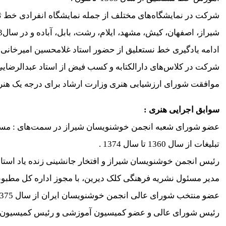
شیراز، اصفهان، کیش، مشهد، ایلام، رشت، بابل، آباده و در سال1383در نمایشگاه آثار هنری شهر انی یر پاریس در کشور فرانسه .
ادامه یادگیری خط نستعلیق از حضور استاد غلامحسین امیرخانی و تا
شرکت در کلاس‌های دارالکتابه و کسب فیض از استاد عبدالرضایی
موافقت شورای ارزشیابی هنری وزارت ارشاد برای درجه یک هنری در ا
سوابق اجرایی هنری :
عضو شورای شعبه انجمن خوشنویسان شیراز در سمت‌های : مسئ
تبلیغات از سال 1360 تا سال 1374 .
رئیس انجمن خوشنویسان شیراز و افتخار جانشینی زنده یاد استاد حمید دیرین
مدیر مسئول نشریه فرهنگی کلک دیرین، با مجوز اداره کل مطب
رئیس شورای عالی و عضو کمیسیون آموزشی و رئیس کمیسیون فر