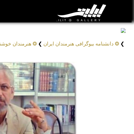
مجید چیز فهم دانشمندیان
Majid Chiz Fahm Daneshmandian
❯
❂ دانشنامه بیوگرافی هنرمندان ایران
❯
❂ هنرمندان خوش