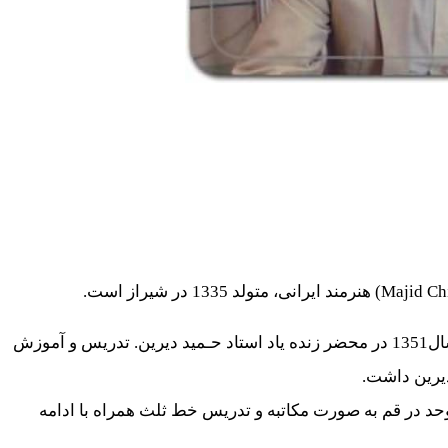
آقای مجید چیز فهم دانشمندیان شروع یادگیری خوشنویسی در سال1351 در محضر زنده یاد استاد حـمید دیرین. تدریس و آموزش
در قم به صورت مکاتبه و تدریس خط ثلث همراه با ادامه