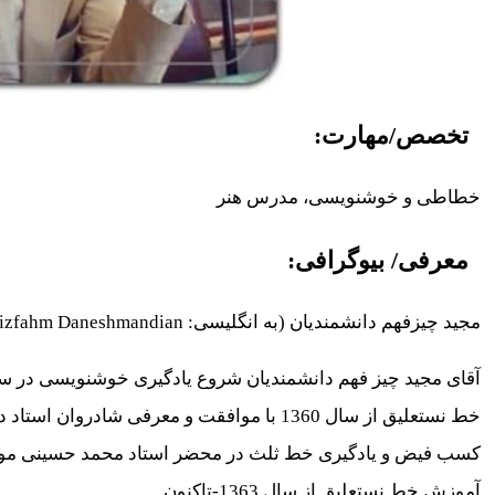
تخصص/مهارت:
خطاطی و خوشنویسی، مدرس هنر
معرفی/ بیوگرافی:
مجید چیزفهم دانشمندیان (به انگلیسی: Majid Chizfahm Daneshmandian) هنرمند ایرانی، متولد ‍1335 در شیراز است.
خط نستعلیق از سال 1360 با موافقت و معرفی شادروان استاد دیرین داشت.
کسب فیض و یادگیری خط ثلث در محضر استاد محمد حسینی موحد 
آموزش خط نستعلیق از سال 1363-تاکنون .