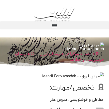
مهدی فروزنده
Mehdi Forouzandeh
❯
❂ دانشنامه بیوگرافی هنرمندان ایران
❯
❂ هنرمندان
خوشنویسی و خطاطی
تخصص/مهارت:
خطاطی و خوشنویسی، مدرس هنر