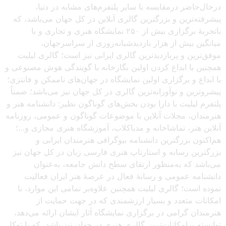
درحال‌حاضر درمقایسه با سایر پلتفرم‌های مشابه در دنیا،
پیشرفته‌ترین و بزرگترین گالری آنلاین در کل جهان می‌باشد، که
باتجربهٔ برگزاری بیش از ۲۵۰ نمایشگاه هنری و تجاری و با
میانگین بیش از هزار بازدیدشبانه‌روزی از سراسرجهان،
موفق‌ترین و پربازدیدترین گالری ایرانی نیز است؛ گالری لیلیت
همچنین با ابداع کردن اولین نگارخانه با گویندگی هوش مصنوعی و
با ابداع و برگزاری اولین نمایشگاه در جهان‌های ناممکن و فانتزی؛
پیشروترین و نوآورانه‌ترین گالری در کل جهان نیز می‌باشد؛ ضمناً
پلتفرم لیلیت با دارا بودن بخش‌های گوناگون نظیر: دانشنامه هنر و
هنرمندان، مجلات آنلاین با موضوعات گوناگون و عمومی، روزنامه
آنلاین هنر، تماشاخانه و مدیاکلاب، آموزشگاه هنری مجازی و…؛
هم‌اکنون بزرگترین دانشنامه بیوگرافی هنرمندان ایرانی و
بزرگترین رسانه و استارتاپ هنری فارسی زبان در کل جهان نیز
می‌باشد که به‌منظور ارتقای سطح دانش جامعه، به‌عنوان
دانشنامه عمومی و رسانهٔ فعال در عرصهٔ هنر ایران فعالیت
نموده است؛ گالری لیلیت همچنین علاوه‌بر تمامی این موارد، با
امکانات متعدد و بسیار ارزشمندی که در جهت حمایت از
هنرمندان گرامی در برگزاری نمایشگاه آثار ایشان ارائه می‌دهد،
توانسته پرامکانات‌ترین گالری هنری در جهان نیز باشد، که با توکل