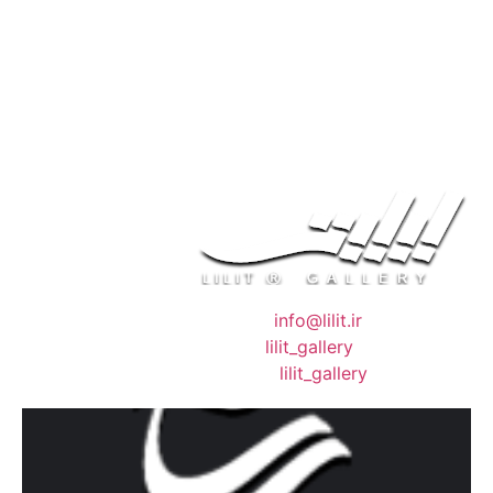
❖ رایـانـامـه :
info@lilit.ir
❖ تــلــگــرام :
lilit_gallery
❖اینستاگرام:
lilit_gallery