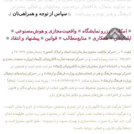
به خداوند متعال، با افتخار درخدمت مخاطبان و اهالی محترم
فرهنگ و هنر بوده و می‌باشد.
.: سپاس از توجه و همراهی‌تان :.
≡
امکانات رزرو نمایشگاه
≡
واقعیت‌مجازی و هوش‌مصنوعی
≡
اپلیکیشن
≡
همکاری
≡
منابع‌مطالب
≡
قوانین
≡
پیشنهاد و انتقاد
≡
لیلیت
® در
«مرکز مالکیت معنوی سازمان ثبت اسناد و املاک کشور»
بشماره‌های: ۲۸۰۹۲۹ و
۴۵۱۸۴۱ ، به ثبت رسیده است و در
«مرکز توسعه تجارت الکترونیکی (اینماد) وزارت صنعت، معدن و
تجارت»
و
«سامانه احراز مشتریان تجارت الکترونیکی (اِمتا)»
نیز ثبت شده است و همچنین در
«مرکز توسعه فرهنگ و هنر در فضای‌مجازی وزارت فرهنگ و ارشاد»
و در
«مرکز رسانه‌های دیجیتال
وزارت فرهنگ و ارشاد»
بشماره شامَد: ۱-۳-۶۵-۷۱۲۳۹۹-۱-۱ ، نیز به ثبت رسیده است؛ متعاقباً
کلیهٔ حقوق مادی و معنوی محفوظ است و تحت قانون حمایت از حقوق پدیدآورندگان و قانون
حمایت از اختراعات، طرح‌های صنعتی و علائم تجاری قرار دارد.
اخطار! هرگونه کپی و یا الگوبرداری از این پلتفرم و همچنین سوءاستفاده از نام و یا نشان «لیلیت»
و یا هرگونه استفاده و فعالیت تحت عنوان “لیلیت” که در محدودهٔ ثبتی برند تجاری
«لیلیت»
انجام
گیرد (چه عیناً و یا بصورت مشابه‌سازی و بهمراه پسوند و یا پیشوند) ؛ طبق قانون ممنوع است و
متعاقباً پیگرد قانونی و قضایی خواهد داشت!