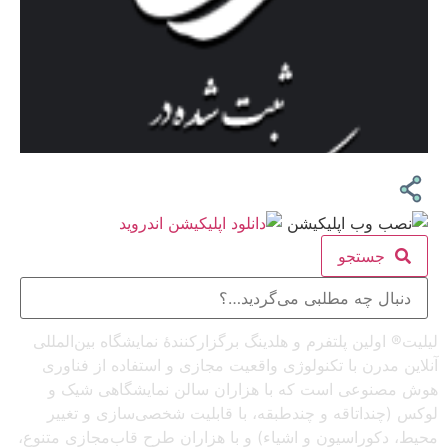
جستجو
لیلیت® اولین پلتفرم و هلدینگ برگزارکنندهٔ نمایشگاه بین‌المللی
آنلاین مدرن با تکنولوژی واقعیت مجازی و استفاده از فناوری
هوش مصنوعی است که با هزاران سالن نمایشگاهی شیک و
لوکس (چنداتاقه و چندطبقه، با قابلیت شخصی‌سازی و تغییر
محیط، دکوراسیون و اشیاء) و با هزاران طرح قاب‌مجازی متنوع،