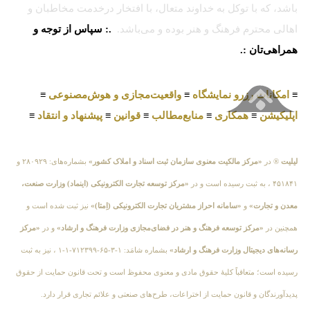
باشد، که با توکل به خداوند متعال، با افتخار درخدمت مخاطبان و
اهالی محترم فرهنگ و هنر بوده و می‌باشد.
.: سپاس از توجه و
همراهی‌تان :.
≡
امکانات رزرو نمایشگاه
≡
واقعیت‌مجازی و هوش‌مصنوعی
≡
اپلیکیشن
≡
همکاری
≡
منابع‌مطالب
≡
قوانین
≡
پیشنهاد و انتقاد
≡
لیلیت
® در
«مرکز مالکیت معنوی سازمان ثبت اسناد و املاک کشور»
بشماره‌های: ۲۸۰۹۲۹ و
۴۵۱۸۴۱ ، به ثبت رسیده است و در
«مرکز توسعه تجارت الکترونیکی (اینماد) وزارت صنعت،
معدن و تجارت»
و
«سامانه احراز مشتریان تجارت الکترونیکی (اِمتا)»
نیز ثبت شده است و
همچنین در
«مرکز توسعه فرهنگ و هنر در فضای‌مجازی وزارت فرهنگ و ارشاد»
و در
«مرکز
رسانه‌های دیجیتال وزارت فرهنگ و ارشاد»
بشماره شامَد: ۱-۳-۶۵-۷۱۲۳۹۹-۱-۱ ، نیز به ثبت
رسیده است؛ متعاقباً کلیهٔ حقوق مادی و معنوی محفوظ است و تحت قانون حمایت از حقوق
پدیدآورندگان و قانون حمایت از اختراعات، طرح‌های صنعتی و علائم تجاری قرار دارد.