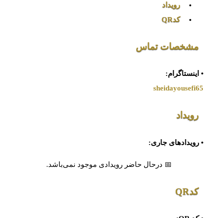
رویداد
کدQR
مشخصات تماس
• اینستاگرام:
sheidayousefi65
رویداد
• رویدادهای جاری:
📅 درحال حاضر رویدادی موجود نمی‌باشد.
کدQR