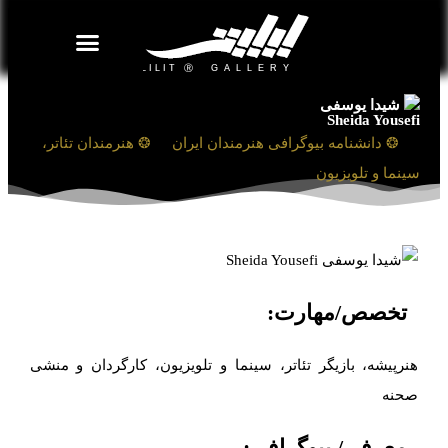
روزنامه هنر
درباره/تماس
مراکز و مشاغل
گالری و نمایشگاه
بیوگرافی هنرمندان
شیدا یوسفی
Sheida Yousefi
❯
❂ دانشنامه بیوگرافی هنرمندان ایران
❯
❂ هنرمندان تئاتر،
سینما و تلویزیون
تخصص/مهارت:
هنرپیشه، بازیگر تئاتر، سینما و تلویزیون، کارگردان و منشی
صحنه
معرفی/ بیوگرافی: