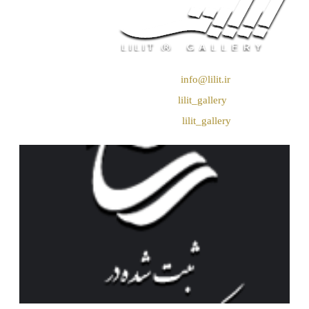
❖ رایـانـامـه :
info@lilit.ir
❖ تــلــگــرام :
lilit_gallery
❖اینستاگرام:
lilit_gallery