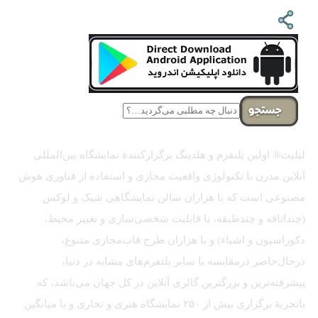
جستجو
لیلیت® اولین پلتفرم و هلدینگ برگزارکنندهٔ نمایشگاه بین‌المللی
آنلاین مدرن با تکنولوژی واقعیت مجازی و استفاده از فناوری هوش
مصنوعی است که با هزاران سالن نمایشگاهی شیک و لوکس
(چنداتاقه و چندطبقه، با قابلیت شخصی‌سازی و تغییر محیط،
دکوراسیون و اشیاء) و با هزاران طرح قاب‌مجازی متنوع،
درحال‌حاضر درمقایسه با سایر پلتفرم‌های مشابه در دنیا،
پیشرفته‌ترین و بزرگترین گالری آنلاین در کل جهان می‌باشد، که
باتجربهٔ برگزاری بیش از ۲۵۰ نمایشگاه هنری و تجاری و با میانگین