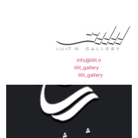
❖ رایـانـامـه :
info@lilit.ir
❖ تــلــگــرام :
lilit_gallery
❖اینستاگرام:
lilit_gallery