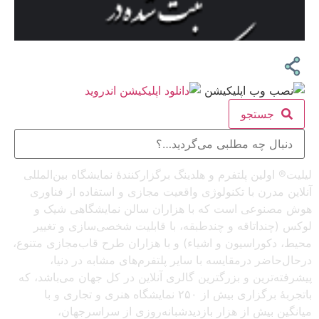
جستجو
لیلیت® اولین پلتفرم و هلدینگ برگزارکنندهٔ نمایشگاه بین‌المللی
آنلاین مدرن با تکنولوژی واقعیت مجازی و استفاده از فناوری
هوش مصنوعی است که با هزاران سالن نمایشگاهی شیک و
لوکس (چنداتاقه و چندطبقه، با قابلیت شخصی‌سازی و تغییر
محیط، دکوراسیون و اشیاء) و با هزاران طرح قاب‌مجازی متنوع،
درحال‌حاضر درمقایسه با سایر پلتفرم‌های مشابه در دنیا،
پیشرفته‌ترین و بزرگترین گالری آنلاین در کل جهان می‌باشد، که
باتجربهٔ برگزاری بیش از ۲۵۰ نمایشگاه هنری و تجاری و با
میانگین بیش از هزار بازدیدشبانه‌روزی از سراسرجهان،