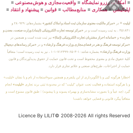
≡
امکانات رزرو نمایشگاه
≡
واقعیت‌مجازی و هوش‌مصنوعی
≡
اپلیکیشن
≡
همکاری
≡
منابع‌مطالب
≡
قوانین
≡
پیشنهاد و انتقاد
≡
لیلیت
® در
«مرکز مالکیت معنوی سازمان ثبت اسناد و املاک کشور»
بشماره‌های: ۲۸۰۹۲۹ و
۴۵۱۸۴۱ ، به ثبت رسیده است و در
«مرکز توسعه تجارت الکترونیکی (اینماد) وزارت صنعت، معدن و
تجارت»
و
«سامانه احراز مشتریان تجارت الکترونیکی (اِمتا)»
نیز ثبت شده است و همچنین در
«مرکز توسعه فرهنگ و هنر در فضای‌مجازی وزارت فرهنگ و ارشاد»
و در
«مرکز رسانه‌های دیجیتال
وزارت فرهنگ و ارشاد»
بشماره شامَد: ۱-۳-۶۵-۷۱۲۳۹۹-۱-۱ ، نیز به ثبت رسیده است؛ متعاقباً
کلیهٔ حقوق مادی و معنوی محفوظ است و تحت قانون حمایت از حقوق پدیدآورندگان و قانون
حمایت از اختراعات، طرح‌های صنعتی و علائم تجاری قرار دارد.
اخطار! هرگونه کپی و یا الگوبرداری از این پلتفرم و همچنین سوءاستفاده از نام و یا نشان «لیلیت»
و یا هرگونه استفاده و فعالیت تحت عنوان “لیلیت” که در محدودهٔ ثبتی برند تجاری
«لیلیت»
انجام
گیرد (چه عیناً و یا بصورت مشابه‌سازی و بهمراه پسوند و یا پیشوند) ؛ طبق قانون ممنوع است و
متعاقباً پیگرد قانونی و قضایی خواهد داشت!
Licence By LILIT© 2008-2026 All rights Reserved