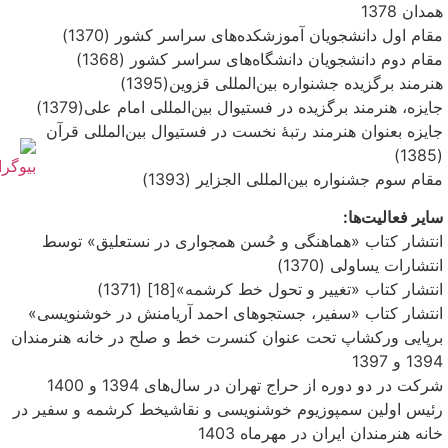
همدان 1378‏
مقام اول دانشجویان آموزشکده‌های سراسر کشور (1370)‏
مقام دوم دانشجویان دانشگاه‌های سراسر کشور (1368)‏
هنرمند برگزیده جشنواره بین‌المللی قزوین(1395)‏
جایزه، هنرمند برگزیده در فستیوال بین‌المللی امام علی(‎1379)‏
جایزه بعنوان هنرمند رتبهٔ نخست در فستیوال بین‌المللی قرآن
(1385)
مقام سوم جشنواره بین‌المللی الجزایر (1393‏)
سایر فعالیت‌ها:‏
‏انتشار کتاب «هماهنگی و حُسن همجواری در نستعلیق» توسط
انتشارات یساولی (1370)
‏انتشار کتاب «تغییر و تحول خط کرشمه»[18] (1371)
‏انتشار کتاب «سفیر، جستجوهای احمد آریامنش در خوشنویسی»
‏برپایی ورکشاپ تحت عنوان کنسرت خط و صلح در خانه هنرمندان
1394 و 1397
‏شرکت در دو دوره از حراج تهران در سال‌های 1394 و 1400
رئیس اولین سمپوزیوم خوشنویسی و نقاشیخط کرشمه و سفیر در
خانه هنرمندان ایران در مهرماه 1403