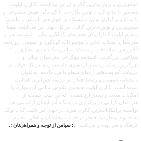
موفق‌ترین و پربازدیدترین گالری ایرانی نیز است؛ گالری لیلیت
همچنین با ابداع کردن اولین نگارخانه با گویندگی هوش مصنوعی و
با ابداع و برگزاری اولین نمایشگاه در جهان‌های ناممکن و فانتزی؛
پیشروترین و نوآورانه‌ترین گالری در کل جهان نیز می‌باشد؛ ضمناً
پلتفرم لیلیت با دارا بودن بخش‌های گوناگون نظیر: دانشنامه هنر و
هنرمندان، مجلات آنلاین با موضوعات گوناگون و عمومی، روزنامه
آنلاین هنر، تماشاخانه و مدیاکلاب، آموزشگاه هنری مجازی و…؛
هم‌اکنون بزرگترین دانشنامه بیوگرافی هنرمندان ایرانی و
بزرگترین رسانه و استارتاپ هنری فارسی زبان در کل جهان نیز
می‌باشد که به‌منظور ارتقای سطح دانش جامعه، به‌عنوان
دانشنامه عمومی و رسانهٔ فعال در عرصهٔ هنر ایران فعالیت
نموده است؛ گالری لیلیت همچنین علاوه‌بر تمامی این موارد، با
امکانات متعدد و بسیار ارزشمندی که در جهت حمایت از
هنرمندان گرامی در برگزاری نمایشگاه آثار ایشان ارائه می‌دهد،
توانسته پرامکانات‌ترین گالری هنری در جهان نیز باشد، که با توکل
به خداوند متعال، با افتخار درخدمت مخاطبان و اهالی محترم
فرهنگ و هنر بوده و می‌باشد.
.: سپاس از توجه و همراهی‌تان :.