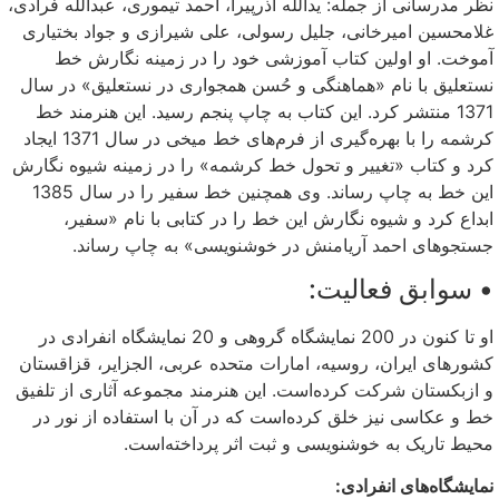
نظر مدرسانی از جمله: یدالله آذرپیرا، احمد تیموری، عبدالله فرادی،
غلامحسین امیرخانی، جلیل رسولی، علی شیرازی و جواد بختیاری
آموخت. او اولین کتاب آموزشی خود را در زمینه نگارش خط
نستعلیق با نام «هماهنگی و حُسن همجواری در نستعلیق» در سال
1371 منتشر کرد. این کتاب به چاپ پنجم رسید. این هنرمند خط
کرشمه را با بهره‌گیری از فرم‌های ‏خط میخی در سال 1371 ایجاد
کرد و کتاب «تغییر و تحول خط کرشمه» را در زمینه شیوه نگارش
این خط به چاپ رساند. وی همچنین خط سفیر را در سال 1385
ابداع کرد و شیوه نگارش این خط را در کتابی با نام «سفیر،
جستجوهای احمد آریامنش در خوشنویسی» به چاپ رساند.
• سوابق فعالیت:
او تا کنون در 200 نمایشگاه گروهی و 20 نمایشگاه انفرادی در
کشورهای ایران، روسیه، امارات متحده عربی، الجزایر، قزاقستان
و ازبکستان شرکت کرده‌است‎. این هنرمند مجموعه آثاری از تلفیق
خط و عکاسی نیز خلق کرده‌است که در آن با استفاده از نور در
محیط تاریک به خوشنویسی و ثبت اثر پرداخته‌است.
نمایشگاه‌های انفرادی: