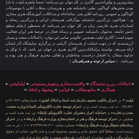
پیشروترین و نوآورانه‌ترین گالری در کل جهان نیز می‌باشد؛ ضمناً پلتفرم لیلیت با دارا
بودن بخش‌های گوناگون نظیر: دانشنامه هنر و هنرمندان، مجلات آنلاین با موضوعات
گوناگون و عمومی، روزنامه آنلاین هنر، تماشاخانه و مدیاکلاب، آموزشگاه هنری مجازی
و…؛ هم‌اکنون بزرگترین دانشنامه بیوگرافی هنرمندان ایرانی و بزرگترین رسانه و
استارتاپ هنری فارسی زبان در کل جهان نیز می‌باشد که به‌منظور ارتقای سطح
دانش جامعه، به‌عنوان دانشنامه عمومی و رسانهٔ فعال در عرصهٔ هنر ایران فعالیت
نموده است؛ گالری لیلیت همچنین علاوه‌بر تمامی این موارد، با امکانات متعدد و بسیار
ارزشمندی که در جهت حمایت از هنرمندان گرامی در برگزاری نمایشگاه آثار ایشان
ارائه می‌دهد، توانسته پرامکانات‌ترین گالری هنری در جهان نیز باشد، که با توکل به
خداوند متعال، با افتخار درخدمت مخاطبان و اهالی محترم فرهنگ و هنر بوده و
می‌باشد.
.: سپاس از توجه و همراهی‌تان :.
≡
امکانات رزرو نمایشگاه
≡
واقعیت‌مجازی و هوش‌مصنوعی
≡
اپلیکیشن
≡
همکاری
≡
منابع‌مطالب
≡
قوانین
≡
پیشنهاد و انتقاد
≡
لیلیت
® در
«مرکز مالکیت معنوی سازمان ثبت اسناد و املاک کشور»
بشماره‌های: ۲۸۰۹۲۹ و
۴۵۱۸۴۱ ، به ثبت رسیده است و در
«مرکز توسعه تجارت الکترونیکی (اینماد) وزارت صنعت،
معدن و تجارت»
و
«سامانه احراز مشتریان تجارت الکترونیکی (اِمتا)»
نیز ثبت شده است و
همچنین در
«مرکز توسعه فرهنگ و هنر در فضای‌مجازی وزارت فرهنگ و ارشاد»
و در
«مرکز
رسانه‌های دیجیتال وزارت فرهنگ و ارشاد»
بشماره شامَد: ۱-۳-۶۵-۷۱۲۳۹۹-۱-۱ ، نیز به ثبت
رسیده است؛ متعاقباً کلیهٔ حقوق مادی و معنوی محفوظ است و تحت قانون حمایت از حقوق
پدیدآورندگان و قانون حمایت از اختراعات، طرح‌های صنعتی و علائم تجاری قرار دارد.