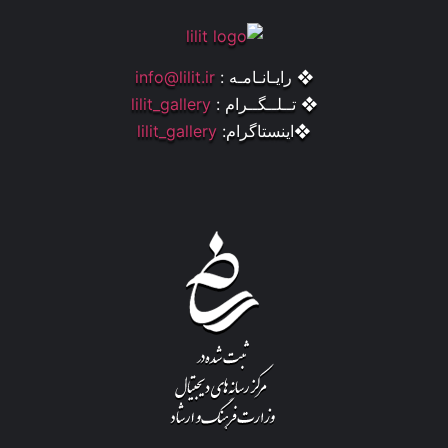
❖ رایـانـامـه :
info@lilit.ir
❖ تــلــگــرام :
lilit_gallery
❖اینستاگرام:
lilit_gallery