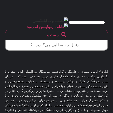
جستجو
لیلیت® اولین پلتفرم و هلدینگ برگزارکنندهٔ نمایشگاه بین‌المللی آنلاین مدرن با
تکنولوژی واقعیت مجازی و استفاده از فناوری هوش مصنوعی است که با هزاران
سالن نمایشگاهی شیک و لوکس (چنداتاقه و چندطبقه، با قابلیت شخصی‌سازی و
تغییر محیط، دکوراسیون و اشیاء) و با هزاران طرح قاب‌مجازی متنوع، درحال‌حاضر
درمقایسه با سایر پلتفرم‌های مشابه در دنیا، پیشرفته‌ترین و بزرگترین گالری آنلاین در
کل جهان می‌باشد، که باتجربهٔ برگزاری بیش از ۲۵۰ نمایشگاه هنری و تجاری و با
میانگین بیش از هزار بازدیدشبانه‌روزی از سراسرجهان، موفق‌ترین و پربازدیدترین
گالری ایرانی نیز است؛ گالری لیلیت همچنین با ابداع کردن اولین نگارخانه با گویندگی
هوش مصنوعی و با ابداع و برگزاری اولین نمایشگاه در جهان‌های ناممکن و فانتزی؛