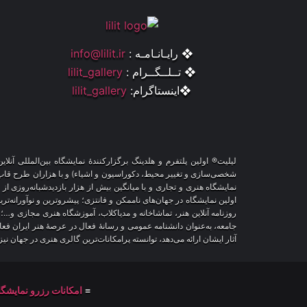
❖ رایـانـامـه :
info@lilit.ir
❖ تــلــگــرام :
lilit_gallery
❖اینستاگرام:
lilit_gallery
لیلیت® اولین پلتفرم و هلدینگ برگزارکنندهٔ نمایشگاه بین‌المللی 
نمایشگاه هنری و تجاری و با میانگین بیش از هزار بازدیدشبانه‌روزی از
اولین نمایشگاه در جهان‌های ناممکن و فانتزی؛ پیشروترین و نوآورانه‌تر
روزنامه آنلاین هنر، تماشاخانه و مدیاکلاب، آموزشگاه هنری مجازی و…؛
جامعه، به‌عنوان دانشنامه عمومی و رسانهٔ فعال در عرصهٔ هنر ایران ف
آثار ایشان ارائه می‌دهد، توانسته پرامکانات‌ترین گالری هنری در جهان ن
≡
امکانات رزرو نمایشگا