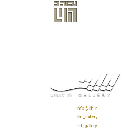
❖ رایـانـامـه :
info@lilit.ir
❖ تــلــگــرام :
lilit_gallery
❖اینستاگرام:
lilit_gallery