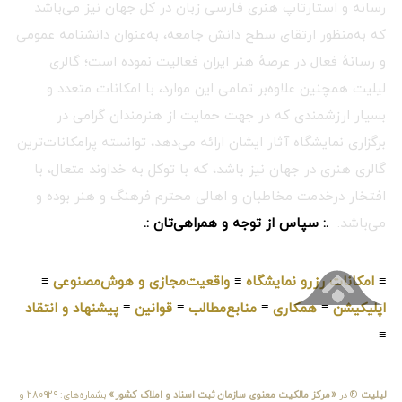
رسانه و استارتاپ هنری فارسی زبان در کل جهان نیز می‌باشد
که به‌منظور ارتقای سطح دانش جامعه، به‌عنوان دانشنامه عمومی
و رسانهٔ فعال در عرصهٔ هنر ایران فعالیت نموده است؛ گالری
لیلیت همچنین علاوه‌بر تمامی این موارد، با امکانات متعدد و
بسیار ارزشمندی که در جهت حمایت از هنرمندان گرامی در
برگزاری نمایشگاه آثار ایشان ارائه می‌دهد، توانسته پرامکانات‌ترین
گالری هنری در جهان نیز باشد، که با توکل به خداوند متعال، با
افتخار درخدمت مخاطبان و اهالی محترم فرهنگ و هنر بوده و
می‌باشد.
.: سپاس از توجه و همراهی‌تان :.
≡
امکانات رزرو نمایشگاه
≡
واقعیت‌مجازی و هوش‌مصنوعی
≡
اپلیکیشن
≡
همکاری
≡
منابع‌مطالب
≡
قوانین
≡
پیشنهاد و انتقاد
≡
لیلیت
® در
«مرکز مالکیت معنوی سازمان ثبت اسناد و املاک کشور»
بشماره‌های: ۲۸۰۹۲۹ و