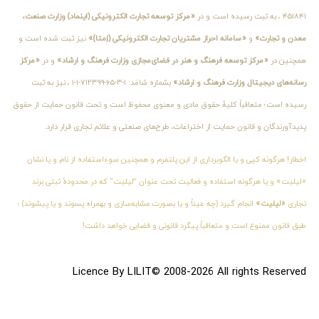
۴۵۱۸۴۱ ، به ثبت رسیده است و در
«مرکز توسعه تجارت الکترونیکی (اینماد) وزارت صنعت،
معدن و تجارت»
و
«سامانه احراز مشتریان تجارت الکترونیکی (اِمتا)»
نیز ثبت شده است و
همچنین در
«مرکز توسعه فرهنگ و هنر در فضای‌مجازی وزارت فرهنگ و ارشاد»
و در
«مرکز
رسانه‌های دیجیتال وزارت فرهنگ و ارشاد»
بشماره شامَد: ۱-۳-۶۵-۷۱۲۳۹۹-۱-۱ ، نیز به ثبت
رسیده است؛ متعاقباً کلیهٔ حقوق مادی و معنوی محفوظ است و تحت قانون حمایت از حقوق
پدیدآورندگان و قانون حمایت از اختراعات، طرح‌های صنعتی و علائم تجاری قرار دارد.
اخطار! هرگونه کپی و یا الگوبرداری از این پلتفرم و همچنین سوءاستفاده از نام و یا نشان
«لیلیت» و یا هرگونه استفاده و فعالیت تحت عنوان “لیلیت” که در محدودهٔ ثبتی برند
تجاری
«لیلیت»
انجام گیرد (چه عیناً و یا بصورت مشابه‌سازی و بهمراه پسوند و یا پیشوند) ؛
طبق قانون ممنوع است و متعاقباً پیگرد قانونی و قضایی خواهد داشت!
Licence By LILIT© 2008-2026 All rights Reserved