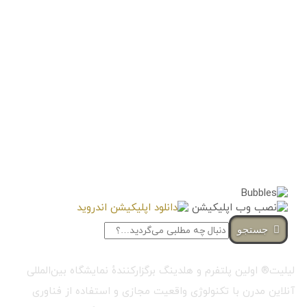
جستجو
لیلیت® اولین پلتفرم و هلدینگ برگزارکنندهٔ نمایشگاه بین‌المللی
آنلاین مدرن با تکنولوژی واقعیت مجازی و استفاده از فناوری