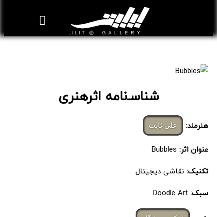
روزنامه هنر
درباره/تماس
مراکز و مشاغل
گالری و نمایشگاه
بیوگرافی هنرمندان
Bubbles
شناسـ‌نامه اثرهنری
هنرمند:
علی ثابت
عنوان اثر:
Bubbles
تکنیک:
نقاشی دیجیتال
سبک:
Doodle Art