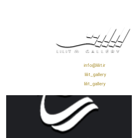
❖ رایـانـامـه :
info@lilit.ir
❖ تــلــگــرام :
lilit_gallery
❖اینستاگرام:
lilit_gallery