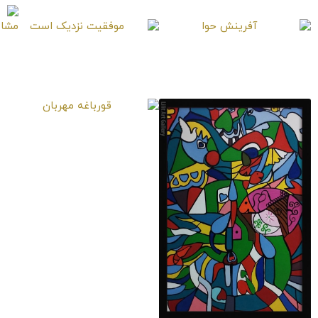
آفرینش حوا
موفقیت نزدیک است
قورباغه مهربان