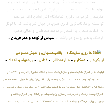
ایران فعالیت نموده است؛ گالری لیلیت همچنین علاوه‌بر تمامی این
موارد، با امکانات متعدد و بسیار ارزشمندی که در جهت حمایت از
هنرمندان گرامی در برگزاری نمایشگاه آثار ایشان ارائه می‌دهد،
توانسته پرامکانات‌ترین گالری هنری در جهان نیز باشد، که با توکل
به خداوند متعال، با افتخار درخدمت مخاطبان و اهالی محترم
فرهنگ و هنر بوده و می‌باشد.
.: سپاس از توجه و همراهی‌تان :.
≡
امکانات رزرو نمایشگاه
≡
واقعیت‌مجازی و هوش‌مصنوعی
≡
اپلیکیشن
≡
همکاری
≡
منابع‌مطالب
≡
قوانین
≡
پیشنهاد و انتقاد
≡
لیلیت
® در
«مرکز مالکیت معنوی سازمان ثبت اسناد و املاک کشور»
بشماره‌های: ۲۸۰۹۲۹ و
۴۵۱۸۴۱ ، به ثبت رسیده است و در
«مرکز توسعه تجارت الکترونیکی (اینماد) وزارت صنعت، معدن
و تجارت»
و
«سامانه احراز مشتریان تجارت الکترونیکی (اِمتا)»
نیز ثبت شده است و همچنین در
«مرکز توسعه فرهنگ و هنر در فضای‌مجازی وزارت فرهنگ و ارشاد»
و در
«مرکز رسانه‌های
دیجیتال وزارت فرهنگ و ارشاد»
بشماره شامَد: ۱-۳-۶۵-۷۱۲۳۹۹-۱-۱ ، نیز به ثبت رسیده است؛