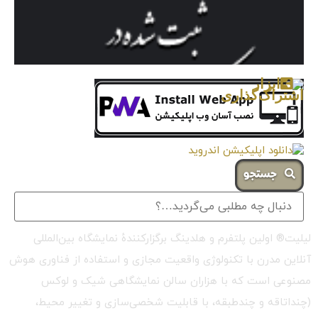
جستجو
لیلیت® اولین پلتفرم و هلدینگ برگزارکنندهٔ نمایشگاه بین‌المللی
آنلاین مدرن با تکنولوژی واقعیت مجازی و استفاده از فناوری هوش
مصنوعی است که با هزاران سالن نمایشگاهی شیک و لوکس
(چنداتاقه و چندطبقه، با قابلیت شخصی‌سازی و تغییر محیط،