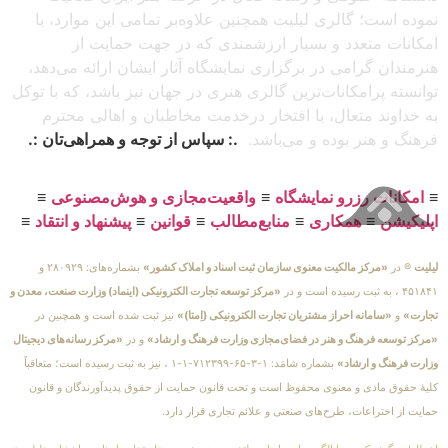
نموده است؛ گالری لیلیت همچنین علاوه‌بر تمامی این موارد، با
امکانات متعدد و بسیار ارزشمندی که در جهت حمایت از
هنرمندان گرامی در برگزاری نمایشگاه آثار ایشان ارائه می‌دهد،
توانسته پرامکانات‌ترین گالری هنری در جهان نیز باشد، که با توکل
به خداوند متعال، با افتخار درخدمت مخاطبان و اهالی محترم
فرهنگ و هنر بوده و می‌باشد.
.: سپاس از توجه و همراهی‌تان :.
≡
امکانات رزرو نمایشگاه
≡
واقعیت‌مجازی و هوش‌مصنوعی
≡
اپلیکیشن
≡
همکاری
≡
منابع‌مطالب
≡
قوانین
≡
پیشنهاد و انتقاد
≡
لیلیت
® در
«مرکز مالکیت معنوی سازمان ثبت اسناد و املاک کشور»
بشماره‌های: ۲۸۰۹۲۹ و
۴۵۱۸۴۱ ، به ثبت رسیده است و در
«مرکز توسعه تجارت الکترونیکی (اینماد) وزارت صنعت، معدن و
تجارت»
و
«سامانه احراز مشتریان تجارت الکترونیکی (اِمتا)»
نیز ثبت شده است و همچنین در
«مرکز توسعه فرهنگ و هنر در فضای‌مجازی وزارت فرهنگ و ارشاد»
و در
«مرکز رسانه‌های دیجیتال
وزارت فرهنگ و ارشاد»
بشماره شامَد: ۱-۳-۶۵-۷۱۲۳۹۹-۱-۱ ، نیز به ثبت رسیده است؛ متعاقباً
کلیهٔ حقوق مادی و معنوی محفوظ است و تحت قانون حمایت از حقوق پدیدآورندگان و قانون
حمایت از اختراعات، طرح‌های صنعتی و علائم تجاری قرار دارد.