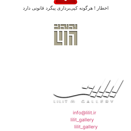
اخطار ! هرگونه کپی‌برداری پیگرد قانونی دارد
❖ رایـانـامـه :
info@lilit.ir
❖ تــلــگــرام :
lilit_gallery
❖اینستاگرام:
lilit_gallery