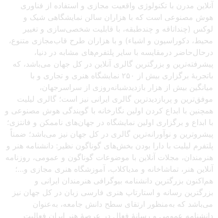
آنلاین مدرن با تکنولوژی واقعیت مجازی و استفاده از فناوری
هوش مصنوعی است که با هزاران سالن نمایشگاهی شیک و
لوکس (چنداتاقه و چندطبقه، با قابلیت شخصی‌سازی و تغییر
محیط، دکوراسیون و اشیاء) و با هزاران طرح قاب‌مجازی متنوع،
درحال‌حاضر درمقایسه با سایر پلتفرم‌های مشابه در دنیا،
پیشرفته‌ترین و بزرگترین گالری آنلاین در کل جهان می‌باشد، که
باتجربهٔ برگزاری بیش از ۲۵۰ نمایشگاه هنری و تجاری و با
میانگین بیش از هزار بازدیدشبانه‌روزی از سراسرجهان،
موفق‌ترین و پربازدیدترین گالری ایرانی نیز است؛ گالری لیلیت
همچنین با ابداع کردن اولین نگارخانه با گویندگی هوش مصنوعی و
با ابداع و برگزاری اولین نمایشگاه در جهان‌های ناممکن و فانتزی؛
پیشروترین و نوآورانه‌ترین گالری در کل جهان نیز می‌باشد؛ ضمناً
پلتفرم لیلیت با دارا بودن بخش‌های گوناگون نظیر: دانشنامه هنر و
هنرمندان، مجلات آنلاین با موضوعات گوناگون و عمومی، روزنامه
آنلاین هنر، تماشاخانه و مدیاکلاب، آموزشگاه هنری مجازی و…؛
هم‌اکنون بزرگترین دانشنامه بیوگرافی هنرمندان ایرانی و
بزرگترین رسانه و استارتاپ هنری فارسی زبان در کل جهان نیز
می‌باشد که به‌منظور ارتقای سطح دانش جامعه، به‌عنوان
دانشنامه عمومی و رسانهٔ فعال در عرصهٔ هنر ایران فعالیت