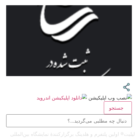
جستجو
لیلیت® اولین پلتفرم و هلدینگ برگزارکنندهٔ نمایشگاه بین‌المللی