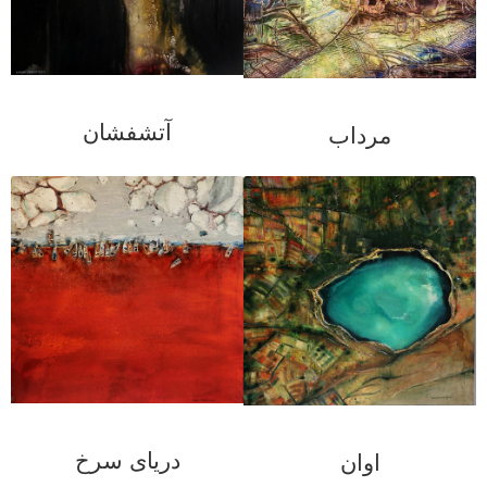
آتشفشان
مرداب
دریای سرخ
اوان