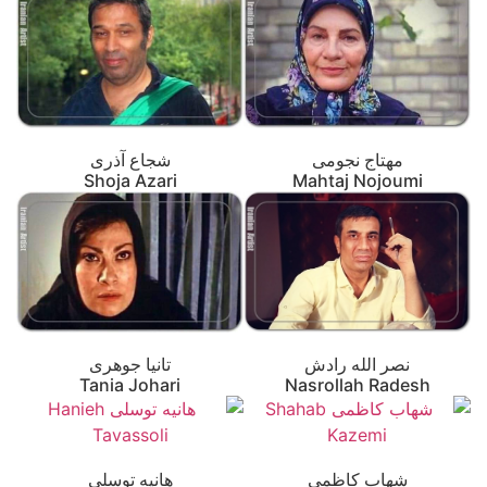
مهتاج نجومی
شجاع آذری
Shoja Azari
Mahtaj Nojoumi
نصر الله رادش
تانیا جوهری
Tania Johari
Nasrollah Radesh
شهاب کاظمی
هانیه توسلی