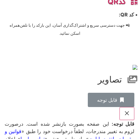
کدQR
• کد QR:
📲 جهت دسترسی سریع و اشتراک‌گذاری آسان، این بارکد را با تلفن‌همراه
اسکن نمائید.
تصاویر
‌قابل توجه
قابل توجه:
این صفحه بصورت بازنشر شده است. درصورت
لزوم به تغییر مندرجات، لطفاً درخواست خود را طبق «
قوانین و
مقررات پلتفرم لیلیت
»، از طریق بخش «
تماس با ما
» اعلام