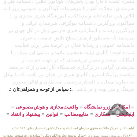
پلتفرم لیلیت با دارا بودن بخش‌های گوناگون نظیر: دانشنامه هنر و
هنرمندان، مجلات آنلاین با موضوعات گوناگون و عمومی، روزنامه
آنلاین هنر، تماشاخانه و مدیاکلاب، آموزشگاه هنری مجازی و…؛
هم‌اکنون بزرگترین دانشنامه بیوگرافی هنرمندان ایرانی و
بزرگترین رسانه و استارتاپ هنری فارسی زبان در کل جهان نیز
می‌باشد که به‌منظور ارتقای سطح دانش جامعه، به‌عنوان
دانشنامه عمومی و رسانهٔ فعال در عرصهٔ هنر ایران فعالیت
نموده است؛ گالری لیلیت همچنین علاوه‌بر تمامی این موارد، با
امکانات متعدد و بسیار ارزشمندی که در جهت حمایت از
هنرمندان گرامی در برگزاری نمایشگاه آثار ایشان ارائه می‌دهد،
توانسته پرامکانات‌ترین گالری هنری در جهان نیز باشد، که با توکل
به خداوند متعال، با افتخار درخدمت مخاطبان و اهالی محترم
فرهنگ و هنر بوده و می‌باشد.
.: سپاس از توجه و همراهی‌تان :.
≡
امکانات رزرو نمایشگاه
≡
واقعیت‌مجازی و هوش‌مصنوعی
≡
اپلیکیشن
≡
همکاری
≡
منابع‌مطالب
≡
قوانین
≡
پیشنهاد و انتقاد
≡
لیلیت
® در
«مرکز مالکیت معنوی سازمان ثبت اسناد و املاک کشور»
بشماره‌های: ۲۸۰۹۲۹ و
۴۵۱۸۴۱ ، به ثبت رسیده است و در
«مرکز توسعه تجارت الکترونیکی (اینماد) وزارت صنعت، معدن و