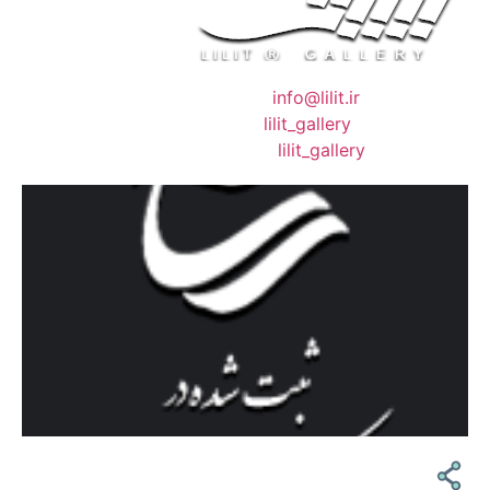
❖ رایـانـامـه :
info@lilit.ir
❖ تــلــگــرام :
lilit_gallery
❖اینستاگرام:
lilit_gallery