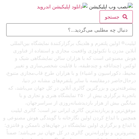
جستجو
لیلیت® اولین پلتفرم و هلدینگ برگزارکنندهٔ نمایشگاه بین‌المللی
آنلاین مدرن با تکنولوژی واقعیت مجازی و استفاده از فناوری
هوش مصنوعی است که با هزاران سالن نمایشگاهی شیک و
لوکس (چنداتاقه و چندطبقه، با قابلیت شخصی‌سازی و تغییر
محیط، دکوراسیون و اشیاء) و با هزاران طرح قاب‌مجازی متنوع،
درحال‌حاضر درمقایسه با سایر پلتفرم‌های مشابه در دنیا،
پیشرفته‌ترین و بزرگترین گالری آنلاین در کل جهان می‌باشد، که
باتجربهٔ برگزاری بیش از ۲۵۰ نمایشگاه هنری و تجاری و با
میانگین بیش از هزار بازدیدشبانه‌روزی از سراسرجهان،
موفق‌ترین و پربازدیدترین گالری ایرانی نیز است؛ گالری لیلیت
همچنین با ابداع کردن اولین نگارخانه با گویندگی هوش مصنوعی و
با ابداع و برگزاری اولین نمایشگاه در جهان‌های ناممکن و فانتزی؛
پیشروترین و نوآورانه‌ترین گالری در کل جهان نیز می‌باشد؛ ضمناً