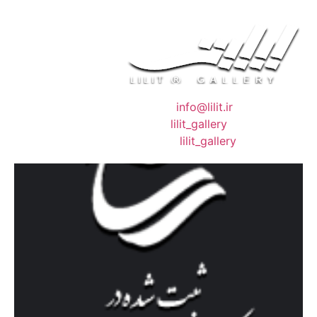
❖ رایـانـامـه :
info@lilit.ir
❖ تــلــگــرام :
lilit_gallery
❖اینستاگرام:
lilit_gallery