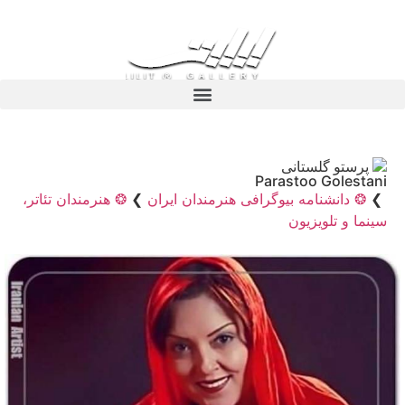
پرستو گلستانی
Parastoo Golestani
❯
❂ دانشنامه بیوگرافی هنرمندان ایران
❯
❂ هنرمندان تئاتر،
سینما و تلویزیون