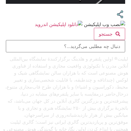
جستجو
لیلیت® اولین پلتفرم و هلدینگ برگزارکنندهٔ نمایشگاه بین‌المللی
آنلاین مدرن با تکنولوژی واقعیت مجازی و استفاده از فناوری
هوش مصنوعی است که با هزاران سالن نمایشگاهی شیک و
لوکس (چنداتاقه و چندطبقه، با قابلیت شخصی‌سازی و تغییر
محیط، دکوراسیون و اشیاء) و با هزاران طرح قاب‌مجازی متنوع،
درحال‌حاضر درمقایسه با سایر پلتفرم‌های مشابه در دنیا،
پیشرفته‌ترین و بزرگترین گالری آنلاین در کل جهان می‌باشد، که
باتجربهٔ برگزاری بیش از ۲۵۰ نمایشگاه هنری و تجاری و با
میانگین بیش از هزار بازدیدشبانه‌روزی از سراسرجهان،
موفق‌ترین و پربازدیدترین گالری ایرانی نیز است؛ گالری لیلیت
همچنین با ابداع کردن اولین نگارخانه با گویندگی هوش مصنوعی و