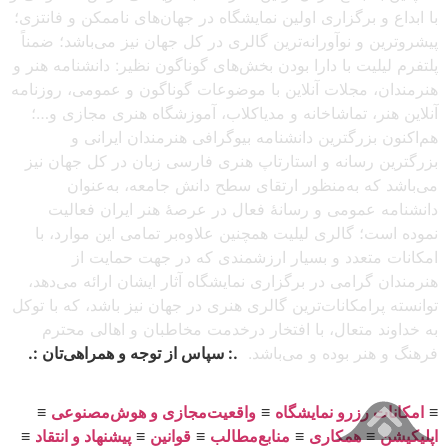
با ابداع و برگزاری اولین نمایشگاه در جهان‌های ناممکن و فانتزی؛
پیشروترین و نوآورانه‌ترین گالری در کل جهان نیز می‌باشد؛ ضمناً
پلتفرم لیلیت با دارا بودن بخش‌های گوناگون نظیر: دانشنامه هنر و
هنرمندان، مجلات آنلاین با موضوعات گوناگون و عمومی، روزنامه
آنلاین هنر، تماشاخانه و مدیاکلاب، آموزشگاه هنری مجازی و…؛
هم‌اکنون بزرگترین دانشنامه بیوگرافی هنرمندان ایرانی و
بزرگترین رسانه و استارتاپ هنری فارسی زبان در کل جهان نیز
می‌باشد که به‌منظور ارتقای سطح دانش جامعه، به‌عنوان
دانشنامه عمومی و رسانهٔ فعال در عرصهٔ هنر ایران فعالیت
نموده است؛ گالری لیلیت همچنین علاوه‌بر تمامی این موارد، با
امکانات متعدد و بسیار ارزشمندی که در جهت حمایت از
هنرمندان گرامی در برگزاری نمایشگاه آثار ایشان ارائه می‌دهد،
توانسته پرامکانات‌ترین گالری هنری در جهان نیز باشد، که با توکل
به خداوند متعال، با افتخار درخدمت مخاطبان و اهالی محترم
فرهنگ و هنر بوده و می‌باشد.
.: سپاس از توجه و همراهی‌تان :.
≡
امکانات رزرو نمایشگاه
≡
واقعیت‌مجازی و هوش‌مصنوعی
≡
اپلیکیشن
≡
همکاری
≡
منابع‌مطالب
≡
قوانین
≡
پیشنهاد و انتقاد
≡