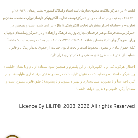
لیلیت
® در
«مرکز مالکیت معنوی سازمان ثبت اسناد و املاک کشور»
بشماره‌های: ۲۸۰۹۲۹ و
۴۵۱۸۴۱ ، به ثبت رسیده است و در
«مرکز توسعه تجارت الکترونیکی (اینماد) وزارت صنعت، معدن و
تجارت»
و
«سامانه احراز مشتریان تجارت الکترونیکی (اِمتا)»
نیز ثبت شده است و همچنین در
«مرکز توسعه فرهنگ و هنر در فضای‌مجازی وزارت فرهنگ و ارشاد»
و در
«مرکز رسانه‌های دیجیتال
وزارت فرهنگ و ارشاد»
بشماره شامَد: ۱-۳-۶۵-۷۱۲۳۹۹-۱-۱ ، نیز به ثبت رسیده است؛ متعاقباً
کلیهٔ حقوق مادی و معنوی محفوظ است و تحت قانون حمایت از حقوق پدیدآورندگان و قانون
حمایت از اختراعات، طرح‌های صنعتی و علائم تجاری قرار دارد.
اخطار! هرگونه کپی و یا الگوبرداری از این پلتفرم و همچنین سوءاستفاده از نام و یا نشان «لیلیت»
و یا هرگونه استفاده و فعالیت تحت عنوان “لیلیت” که در محدودهٔ ثبتی برند تجاری
«لیلیت»
انجام
گیرد (چه عیناً و یا بصورت مشابه‌سازی و بهمراه پسوند و یا پیشوند) ؛ طبق قانون ممنوع است و
متعاقباً پیگرد قانونی و قضایی خواهد داشت!
Licence By LILIT© 2008-2026 All rights Reserved