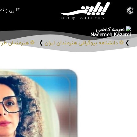
گالری و نم
نعیمه کاظمی
Naeemeh Kazemi
❯
❂ دانشنامه بیوگرافی هنرمندان ایران
❯
❂ هنرمندان طراح