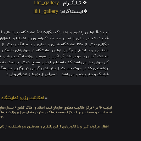
❖ تــلــگــرام :
lilit_gallery
❖اینستاگرام:
lilit_gallery
لیلیت® اولین پلتفرم و هلدینگ برگزارکنندهٔ نمایشگاه بین‌الملل
قابلیت شخصی‌سازی و تغییر محیط، دکوراسیون و اشیاء) و با هزاران ط
برگزاری بیش از ۲۵۰ نمایشگاه هنری و تجاری و با میا
مصنوعی و با ابداع و برگزاری اولین نمایشگاه در جهان‌های ناممکن و
مجلات آنلاین با موضوعات گوناگون و عمومی، روزنامه آنلاین هنر، تم
کل جهان نیز می‌باشد که به‌منظور ارتقای سطح دانش جامعه، به‌عنو
ارزشمندی که در جهت حمایت از هنرمندان گرامی در برگزاری نمایشگاه 
فرهنگ و هنر بوده و می‌باشد.
.: سپاس از توجه و همراهی‌تان :.
≡
امکانات رزرو نمایشگاه
≡
لیلیت
® در
«مرکز مالکیت معنوی سازمان ثبت اسناد و املاک کشور»
بشماره‌های: ۲۸۰۹۲۹ و ۴۵۱۸۴۱ ، به ثبت رسیده
شده است و همچنین در
«مرکز توسعه فرهنگ و هنر در فضای‌مجازی وزارت فرهن
قان
اخطار! هرگونه کپی و یا الگوبرداری از این پلتفرم و همچنین سوءاستفاده از نا