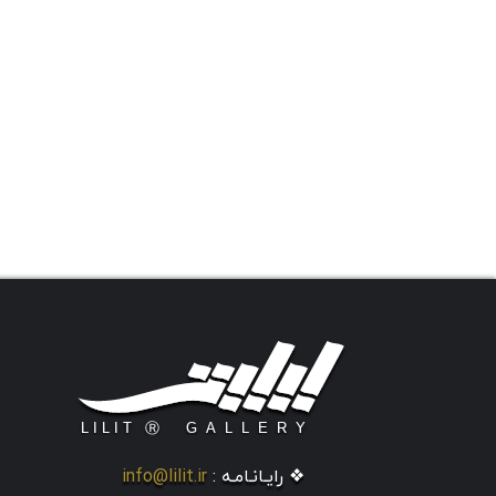
❖ رایـانـامـه :
info@lilit.ir