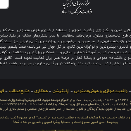
ی آنلاین مدرن با تکنولوژی واقعیت مجازی و استفاده از فناوری هوش مصنوعی است که 
رح قاب‌مجازی متنوع، درحال‌حاضر درمقایسه با سایر پلتفرم‌های مشابه در دنیا، پیشرفت
نگین بیش از هزار بازدیدشبانه‌روزی از سراسرجهان، موفق‌ترین و پربازدیدترین گالری ایرانی نیز
 فانتزی؛ پیشروترین و نوآورانه‌ترین گالری در کل جهان نیز می‌باشد؛ ضمناً پلتفرم لیل
اشاخانه و مدیاکلاب، آموزشگاه هنری مجازی و…؛ هم‌اکنون بزرگترین دانشنامه بیوگرافی 
ان دانشنامه عمومی و رسانهٔ فعال در عرصهٔ هنر ایران فعالیت نموده است؛ گالری لیل
آثار ایشان ارائه می‌دهد، توانسته پرامکانات‌ترین گالری هنری در جهان نیز باشد، که ب
واقعیت‌مجازی و هوش‌مصنوعی
≡
اپلیکیشن
≡
همکاری
≡
منابع‌مطالب
≡
قوا
 است و در
«مرکز توسعه تجارت الکترونیکی (اینماد) وزارت صنع
گ و ارشاد»
و در
«مرکز رسانه‌های دیجیتال وزارت فرهنگ و ارشاد»
بشما
ون حمایت از حقوق پدیدآورندگان و قانون حمایت از اختراعات، طرح‌های صنعتی و علائم تجاری قرار دار
م و یا نشان «لیلیت» و یا هرگونه استفاده و فعالیت تحت عنوان “لیلیت” که در محدودهٔ ثبتی برند تج
پیشوند) ؛ طبق قانون ممنوع است و متعاقباً پیگرد قانونی و قضایی خواهد داشت!