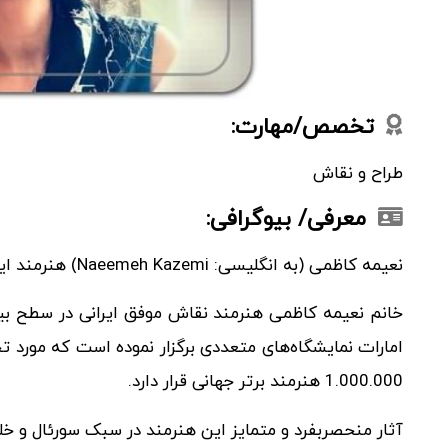
تخصص/مهارت:
طراح و نقاش
معرفی/ بیوگرافی:
نعیمه کاظمی (به انگلیسی: Naeemeh Kazemi) هنرمند ایرانی، متولد 1360 هـ.ش و 1981 میلادی در تهران است.
خانم نعیمه کاظمی هنرمند نقاش موفق ایرانی در سطح بین
امارات نمایشگاه‌های متعددی برگزار نموده است که مورد 
1.000.000 هنرمند برتر جهانی قرار دارد.
آثار منحصربفرد و متمایز این هنرمند در سبک سورئال و خلا