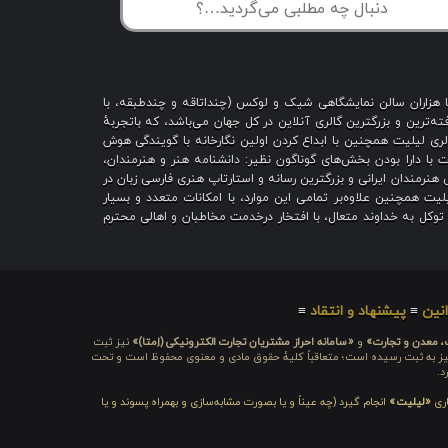
با هزاران سالن نمایشگاهی شیک و لوکس (چنداتاقه و چندطبقه، با
ه‌ترین و بزرگترین گالری آنلاین در کل جهان می‌باشد، که باتجربهٔ
 است؛ گالری لیلیت همچنین با ابداع کردن اولین نگارخانه با گویندگی هوش
یت با دارا بودن بخش‌های گوناگون نظیر: دانشنامه هنر و هنرمندان،
هنرمندان ایرانی و بزرگترین رسانه و استارتاپ هنری فارسی زبان در
یت همچنین علاوه‌بر تمامی این موارد، با امکانات متعدد و بسیار
ا توکل به خداوند متعال، با افتخار درخدمت مخاطبان و اهالی محترم
نین
≡
پیشنهاد و انتقاد
≡
ت، معدن و تجارت»
و
«سامانه احراز مشتریان تجارت الکترونیکی (اِمتا)»
نیز ثبت
ره شامَد: ۱-۳-۶۵-۷۱۲۳۹۹-۱-۱ ، نیز به ثبت رسیده است؛ متعاقباً کلیهٔ حقوق مادی و معنوی محفوظ است و تحت
د.
اری
«لیلیت»
انجام گیرد (چه عیناً و یا بصورت مشابه‌سازی و بهمراه پسوند و یا