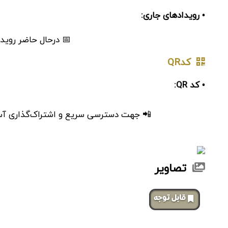
• رویدادهای جاری:
📅 درحال حاضر رویدا
کدQR
• کد QR:
📲 جهت دسترسی سریع و اشتراک‌گذاری آسان، 
تصاویر
‌قابل توجه