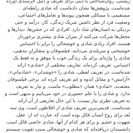
زیستی، روان‌شناختی یا دینی برای تعریف و دلیل خرسندی آورده
شده‌است. پژوهش‌ها نشان داده‌است که شادی رابطه‌ای
مستقیمی با مسائلی همچون پیوندها و تعامل‌های اجتماعی،
وضعیت فرد از نظر داشتن شریک زندگی، کار، درآمد و حتی
نزدیکی به انسان‌های شاد دارد. افرادی که در جشن‌ها، دیدارها و
محفل‌ها شرکت می‌کنند از میزان شادی بیشتری برخوردار
هستند. افراد زیادی شادی و خوشحالی را برابر با احساس
خوشبختی و سربلندی می‌دانند. فیلسوفان و متفکرانِ مذهبی،
شادی را واژه‌ای برای یک زندگی خوب یا موفق و نه فقط یک
احساس، تعریف کرده‌اند. تعاریف مختلفی از «شادی» ارائه
شده‌است. در تعریف لفظی، شادی را «خوشدلی»، «شادمانی»،
«آرامش» و مقابل اندوه و غم تعریف کرده اند. برخی فیلسوفان
معتقدند، «شادی» همان «مطلوب» ماست. و نیاز به تعریف
ندارد. و شادی را با علم حضوری در خود می‌یابیم و بدیهی است و
به تعریف نظری نیاز نیست. با این حال تعاریفی از آن ارائه
شده‌است. قدیمی‌ترین تعریف شادی از افلاطون است. وی سه
بُعد برای روح انسان قائل بوده است که عبارت اند از: عقل،
شهوت و خشم. و برای هر کدام از آنها، شادی خاصی قائل است.
دانشمندان دریافته‌اند که شادی و خوشحالی سبب تقویت سیستم