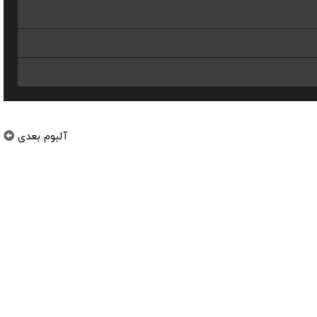
آلبوم بعدی
برترین موزیک‌های بی‌کلام آکیرا کوسمورا Akira Kosemura