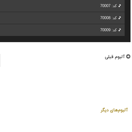
🎵 کد: 70007
🎵 کد: 70008
🎵 کد: 70009
آلبوم قبلی
برترین موزیک‌های بی‌کلام علیخان صمدوف Alihan Samedov
آلبوم‌های دیگر