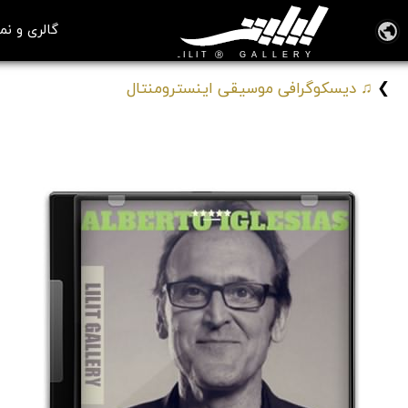
گالری و نم
❯
♫ دیسکوگرافی موسیقی اینسترومنتال
آلبوم زیبای موسیقی اینسترومنتال
« برترین موزیک‌های بی‌کلام آلبرتو ایگلسیاس Alberto Iglesias »