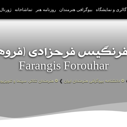
گالری و نمایشگاه
بیوگرافی هنرمندان
روزنامه هنر
تماشاخانه
ژورنال‌
رنگیس فرحزادی (فروهر
Farangis Forouhar
❂ دانشنامه بیوگرافی هنرمندان ایران
❯
❂ هنرمندان تئاتر، سینما و تلویزیو