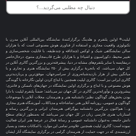
لیلیت® اولین پلتفرم و هلدینگ برگزارکنندهٔ نمایشگاه بین‌المللی آنلاین مدرن با
تکنولوژی واقعیت مجازی و استفاده از فناوری هوش مصنوعی است که با هزاران
سالن نمایشگاهی شیک و لوکس (چنداتاقه و چندطبقه، با قابلیت شخصی‌سازی و
تغییر محیط، دکوراسیون و اشیاء) و با هزاران طرح قاب‌مجازی متنوع، درحال‌حاضر
درمقایسه با سایر پلتفرم‌های مشابه در دنیا، پیشرفته‌ترین و بزرگترین گالری آنلاین در
کل جهان می‌باشد، که باتجربهٔ برگزاری بیش از ۲۵۰ نمایشگاه هنری و تجاری و با
میانگین بیش از هزار بازدیدشبانه‌روزی از سراسرجهان، موفق‌ترین و پربازدیدترین
گالری ایرانی نیز است؛ گالری لیلیت همچنین با ابداع کردن اولین نگارخانه با گویندگی
هوش مصنوعی و با ابداع و برگزاری اولین نمایشگاه در جهان‌های ناممکن و فانتزی؛
پیشروترین و نوآورانه‌ترین گالری در کل جهان نیز می‌باشد؛ ضمناً پلتفرم لیلیت با دارا
بودن بخش‌های گوناگون نظیر: دانشنامه هنر و هنرمندان، مجلات آنلاین با موضوعات
گوناگون و عمومی، روزنامه آنلاین هنر، تماشاخانه و مدیاکلاب، آموزشگاه هنری مجازی
و…؛ هم‌اکنون بزرگترین دانشنامه بیوگرافی هنرمندان ایرانی و بزرگترین رسانه و
استارتاپ هنری فارسی زبان در کل جهان نیز می‌باشد که به‌منظور ارتقای سطح
دانش جامعه، به‌عنوان دانشنامه عمومی و رسانهٔ فعال در عرصهٔ هنر ایران فعالیت
نموده است؛ گالری لیلیت همچنین علاوه‌بر تمامی این موارد، با امکانات متعدد و بسیار
ارزشمندی که در جهت حمایت از هنرمندان گرامی در برگزاری نمایشگاه آثار ایشان