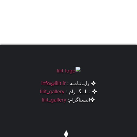
❖ رایـانـامـه :
info@lilit.ir
❖ تــلــگــرام :
lilit_gallery
❖اینستاگرام:
lilit_gallery