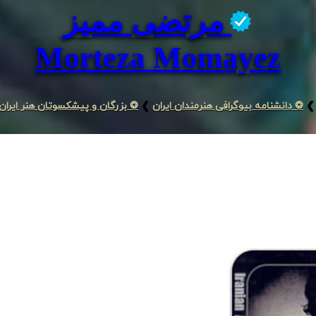
مرتضی ممیز
Morteza Momayez
❯
❂ دانشنامه بیوگرافی هنرمندان ایران
❯
❂ بزرگان و پیشکسوتان هنر ایران