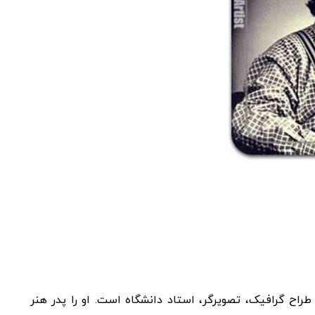
4 شهریور 1315 تهران – 5 آذر 1384 تهران) طراح گرافیک، تصویرگر، استاد دانشگاه است. او را پدر هنر