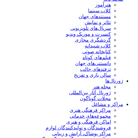
هنرآموز
کلاب سینما
مستندهای جهان
تئاتر و نمایش
سریال‌های تلویزیونی
کنسرت و موزیک ویدیو
گردشگری مجازی
کلاب شنیدانه
کتابخانه صوتی
فیلم‌های کوتاه
دانستنی‌های جهان
ترفندهای جالب
سالن بازی و تفریح
ژورنال‌ها
مجله هنر
ژورنال آثار بین‌المللی
مجلات گوناگون
مراکز و مشاغل
مراکز فرهنگی هنری
مجموعه‌های خدماتی
اماکن فرهنگی و هنری
فروشندگان و تولیدکنندگان لوازم
مراکز پوشاک، آرایش و زیبایی