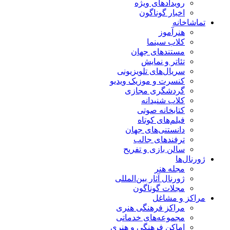
رویدادهای ویژه
اخبار گوناگون
تماشاخانه
هنرآموز
کلاب سینما
مستندهای جهان
تئاتر و نمایش
سریال‌های تلویزیونی
کنسرت و موزیک ویدیو
گردشگری مجازی
کلاب شنیدانه
کتابخانه صوتی
فیلم‌های کوتاه
دانستنی‌های جهان
ترفندهای جالب
سالن بازی و تفریح
ژورنال‌ها
مجله هنر
ژورنال آثار بین‌المللی
مجلات گوناگون
مراکز و مشاغل
مراکز فرهنگی هنری
مجموعه‌های خدماتی
اماکن فرهنگی و هنری