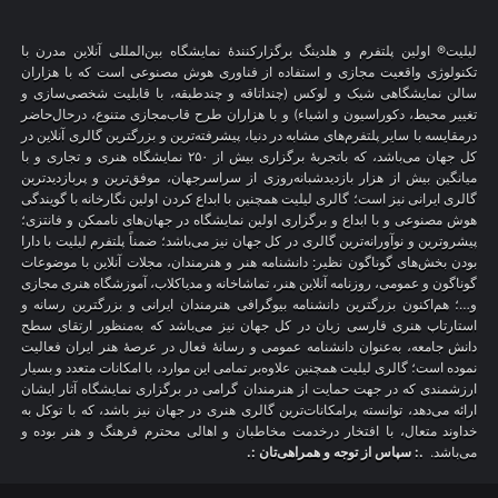
لیلیت® اولین پلتفرم و هلدینگ برگزارکنندهٔ نمایشگاه بین‌المللی آنلاین مدرن با
تکنولوژی واقعیت مجازی و استفاده از فناوری هوش مصنوعی است که با هزاران
سالن نمایشگاهی شیک و لوکس (چنداتاقه و چندطبقه، با قابلیت شخصی‌سازی و
تغییر محیط، دکوراسیون و اشیاء) و با هزاران طرح قاب‌مجازی متنوع، درحال‌حاضر
درمقایسه با سایر پلتفرم‌های مشابه در دنیا، پیشرفته‌ترین و بزرگترین گالری آنلاین در
کل جهان می‌باشد، که باتجربهٔ برگزاری بیش از ۲۵۰ نمایشگاه هنری و تجاری و با
میانگین بیش از هزار بازدیدشبانه‌روزی از سراسرجهان، موفق‌ترین و پربازدیدترین
گالری ایرانی نیز است؛ گالری لیلیت همچنین با ابداع کردن اولین نگارخانه با گویندگی
هوش مصنوعی و با ابداع و برگزاری اولین نمایشگاه در جهان‌های ناممکن و فانتزی؛
پیشروترین و نوآورانه‌ترین گالری در کل جهان نیز می‌باشد؛ ضمناً پلتفرم لیلیت با دارا
بودن بخش‌های گوناگون نظیر: دانشنامه هنر و هنرمندان، مجلات آنلاین با موضوعات
گوناگون و عمومی، روزنامه آنلاین هنر، تماشاخانه و مدیاکلاب، آموزشگاه هنری مجازی
و…؛ هم‌اکنون بزرگترین دانشنامه بیوگرافی هنرمندان ایرانی و بزرگترین رسانه و
استارتاپ هنری فارسی زبان در کل جهان نیز می‌باشد که به‌منظور ارتقای سطح
دانش جامعه، به‌عنوان دانشنامه عمومی و رسانهٔ فعال در عرصهٔ هنر ایران فعالیت
نموده است؛ گالری لیلیت همچنین علاوه‌بر تمامی این موارد، با امکانات متعدد و بسیار
ارزشمندی که در جهت حمایت از هنرمندان گرامی در برگزاری نمایشگاه آثار ایشان
ارائه می‌دهد، توانسته پرامکانات‌ترین گالری هنری در جهان نیز باشد، که با توکل به
خداوند متعال، با افتخار درخدمت مخاطبان و اهالی محترم فرهنگ و هنر بوده و
می‌باشد.
.: سپاس از توجه و همراهی‌تان :.