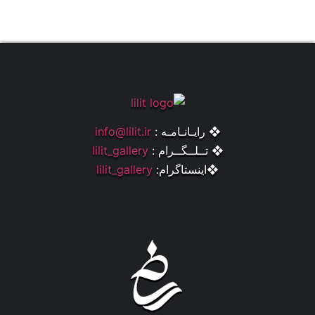
❖ رایـانـامـه :
info@lilit.ir
❖ تــلــگــرام :
lilit_gallery
❖اینستاگرام:
lilit_gallery