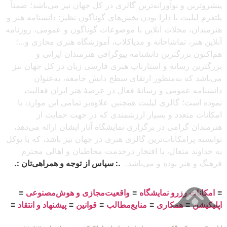
پیشروترین و نوآورانه‌ترین گالری در کل جهان نیز می‌باشد؛ ضمناً
پلتفرم لیلیت با دارا بودن بخش‌های گوناگون نظیر: دانشنامه هنر و
هنرمندان، مجلات آنلاین با موضوعات گوناگون و عمومی، روزنامه
آنلاین هنر، تماشاخانه و مدیاکلاب، آموزشگاه هنری مجازی و…؛
هم‌اکنون بزرگترین دانشنامه بیوگرافی هنرمندان ایرانی و
بزرگترین رسانه و استارتاپ هنری فارسی زبان در کل جهان نیز
می‌باشد که به‌منظور ارتقای سطح دانش جامعه، به‌عنوان
دانشنامه عمومی و رسانهٔ فعال در عرصهٔ هنر ایران فعالیت
نموده است؛ گالری لیلیت همچنین علاوه‌بر تمامی این موارد، با
امکانات متعدد و بسیار ارزشمندی که در جهت حمایت از
هنرمندان گرامی در برگزاری نمایشگاه آثار ایشان ارائه می‌دهد،
توانسته پرامکانات‌ترین گالری هنری در جهان نیز باشد، که با توکل
به خداوند متعال، با افتخار درخدمت مخاطبان و اهالی محترم
فرهنگ و هنر بوده و می‌باشد.
.: سپاس از توجه و همراهی‌تان :.
≡
امکانات رزرو نمایشگاه
≡
واقعیت‌مجازی و هوش‌مصنوعی
≡
اپلیکیشن
≡
همکاری
≡
منابع‌مطالب
≡
قوانین
≡
پیشنهاد و انتقاد
≡