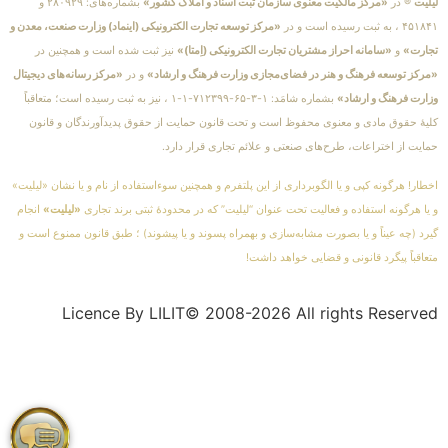
لیلیت
® در
«مرکز مالکیت معنوی سازمان ثبت اسناد و املاک کشور»
بشماره‌های: ۲۸۰۹۲۹ و
۴۵۱۸۴۱ ، به ثبت رسیده است و در
«مرکز توسعه تجارت الکترونیکی (اینماد) وزارت صنعت، معدن و
تجارت»
و
«سامانه احراز مشتریان تجارت الکترونیکی (اِمتا)»
نیز ثبت شده است و همچنین در
«مرکز توسعه فرهنگ و هنر در فضای‌مجازی وزارت فرهنگ و ارشاد»
و در
«مرکز رسانه‌های دیجیتال
وزارت فرهنگ و ارشاد»
بشماره شامَد: ۱-۳-۶۵-۷۱۲۳۹۹-۱-۱ ، نیز به ثبت رسیده است؛ متعاقباً
کلیهٔ حقوق مادی و معنوی محفوظ است و تحت قانون حمایت از حقوق پدیدآورندگان و قانون
حمایت از اختراعات، طرح‌های صنعتی و علائم تجاری قرار دارد.
اخطار! هرگونه کپی و یا الگوبرداری از این پلتفرم و همچنین سوءاستفاده از نام و یا نشان «لیلیت»
و یا هرگونه استفاده و فعالیت تحت عنوان “لیلیت” که در محدودهٔ ثبتی برند تجاری
«لیلیت»
انجام
گیرد (چه عیناً و یا بصورت مشابه‌سازی و بهمراه پسوند و یا پیشوند) ؛ طبق قانون ممنوع است و
متعاقباً پیگرد قانونی و قضایی خواهد داشت!
Licence By LILIT© 2008-2026 All rights Reserved