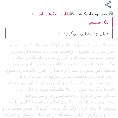
جستجو
لیلیت® اولین پلتفرم و هلدینگ برگزارکنندهٔ نمایشگاه بین‌المللی
آنلاین مدرن با تکنولوژی واقعیت مجازی و استفاده از فناوری
هوش مصنوعی است که با هزاران سالن نمایشگاهی شیک و
لوکس (چنداتاقه و چندطبقه، با قابلیت شخصی‌سازی و تغییر
محیط، دکوراسیون و اشیاء) و با هزاران طرح قاب‌مجازی متنوع،
درحال‌حاضر درمقایسه با سایر پلتفرم‌های مشابه در دنیا،
پیشرفته‌ترین و بزرگترین گالری آنلاین در کل جهان می‌باشد، که
باتجربهٔ برگزاری بیش از ۲۵۰ نمایشگاه هنری و تجاری و با
میانگین بیش از هزار بازدیدشبانه‌روزی از سراسرجهان،
موفق‌ترین و پربازدیدترین گالری ایرانی نیز است؛ گالری لیلیت
همچنین با ابداع کردن اولین نگارخانه با گویندگی هوش مصنوعی و
با ابداع و برگزاری اولین نمایشگاه در جهان‌های ناممکن و فانتزی؛