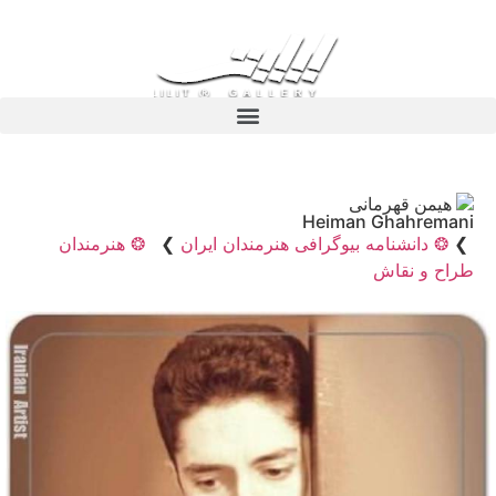
هیمن قهرمانی
Heiman Ghahremani
❯
❂ دانشنامه بیوگرافی هنرمندان ایران
❯
❂ هنرمندان
طراح و نقاش