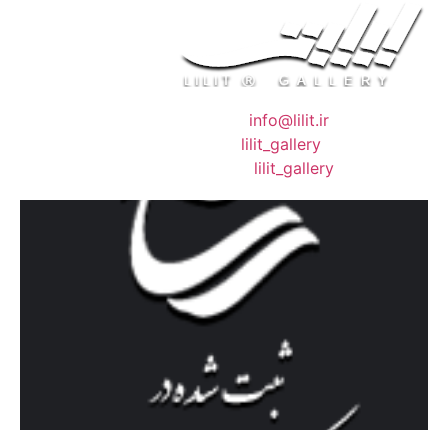
❖ رایـانـامـه :
info@lilit.ir
❖ تــلــگــرام :
lilit_gallery
❖اینستاگرام:
lilit_gallery