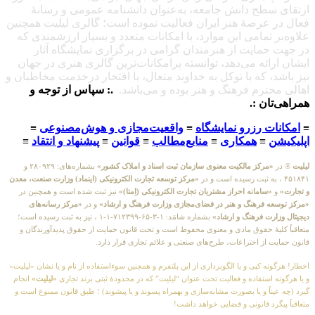
 دانش جامعه، به‌عنوان دانشنامه عمومی و رسانهٔ
هٔ هنر ایران فعالیت نموده است؛ گالری لیلیت همچنین
امی این موارد، با امکانات متعدد و بسیار ارزشمندی که
ت از هنرمندان گرامی در برگزاری نمایشگاه آثار
 می‌دهد، توانسته پرامکانات‌ترین گالری هنری در جهان
ه با توکل به خداوند متعال، با افتخار درخدمت مخاطبان و
 فرهنگ و هنر بوده و می‌باشد.
.: سپاس از توجه و
.
زرو نمایشگاه
≡
واقعیت‌مجازی و هوش‌مصنوعی
≡
همکاری
≡
منابع‌مطالب
≡
قوانین
≡
پیشنهاد و انتقاد
≡
 مالکیت معنوی سازمان ثبت اسناد و املاک کشور»
بشماره‌های: ۲۸۰۹۲۹ و
«مرکز توسعه تجارت الکترونیکی (اینماد) وزارت صنعت، معدن
نه احراز مشتریان تجارت الکترونیکی (اِمتا)»
نیز ثبت شده است و همچنین در
هنگ و هنر در فضای‌مجازی وزارت فرهنگ و ارشاد»
و در
«مرکز رسانه‌های
رهنگ و ارشاد»
بشماره شامَد: ۱-۳-۶۵-۷۱۲۳۹۹-۱-۱ ، نیز به ثبت رسیده است؛
حقوق مادی و معنوی محفوظ است و تحت قانون حمایت از حقوق پدیدآورندگان و
اختراعات، طرح‌های صنعتی و علائم تجاری قرار دارد.
ی و یا الگوبرداری از این پلتفرم و همچنین سوءاستفاده از نام و یا نشان «لیلیت»
اده و فعالیت تحت عنوان “لیلیت” که در محدودهٔ ثبتی برند تجاری
«لیلیت»
انجام
 یا بصورت مشابه‌سازی و بهمراه پسوند و یا پیشوند) ؛ طبق قانون ممنوع است و
انونی و قضایی خواهد داشت!