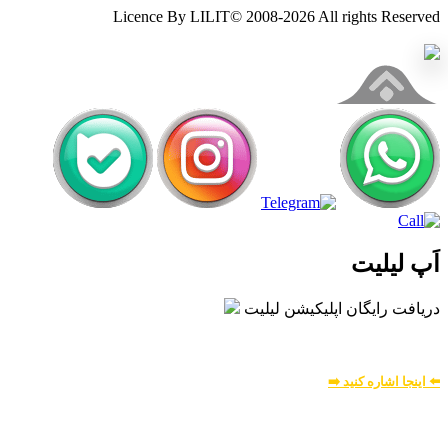
Licence By LILIT© 2008-2026 All righ
ت
ان اپلیکیشن لیلیت
ینه
بیشتر:
کنید ➡️