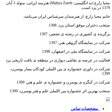
محیا زارع (به انگلیسی: Mahya Zareh) هنرمند ایرانی، متولد 3 آبان
ارع، از هنرمندان سرشناس ایران می‌باشد.
 موفق استان یزد، 1398
شوری در رشته ی تشعیر، 1397
یشگاه گروهی هنر، 1397
یشگاه ملی در اصفهان، 1398
عرصه ی نقاشی دیواری در منطقه ی بافت تاریخی یزد
وری جشنواره ی بین اللملی کودکان بیمار یوسرن،
ره ی یوسرن و جشنواره ی علم و هنر، 1399
 اثر جشنواره بین اللملی علم و هنر یوسرن، 1399
ات تماس