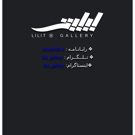
❖ رایـانـامـه :
info@lilit.ir
❖ تــلــگــرام :
lilit_gallery
❖اینستاگرام:
lilit_gallery