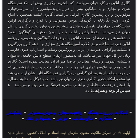
گالری آنلاین در کل جهان می‌باشد، که باتجربهٔ برگزاری بیش از ۲۵۰ نمایشگاه
هنری و تجاری و با میانگین بیش از هزار بازدیدشبانه‌روزی از سراسرجهان،
موفق‌ترین و پربازدیدترین گالری ایرانی نیز است؛ گالری لیلیت همچنین با ابداع
کردن اولین نگارخانه با گویندگی هوش مصنوعی و با ابداع و برگزاری اولین
نمایشگاه در جهان‌های ناممکن و فانتزی؛ پیشروترین و نوآورانه‌ترین گالری در کل
جهان نیز می‌باشد؛ ضمناً پلتفرم لیلیت با دارا بودن بخش‌های گوناگون نظیر:
دانشنامه هنر و هنرمندان، مجلات آنلاین با موضوعات گوناگون و عمومی، روزنامه
آنلاین هنر، تماشاخانه و مدیاکلاب، آموزشگاه هنری مجازی و…؛ هم‌اکنون بزرگترین
دانشنامه بیوگرافی هنرمندان ایرانی و بزرگترین رسانه و استارتاپ هنری فارسی
زبان در کل جهان نیز می‌باشد که به‌منظور ارتقای سطح دانش جامعه، به‌عنوان
دانشنامه عمومی و رسانهٔ فعال در عرصهٔ هنر ایران فعالیت نموده است؛ گالری
لیلیت همچنین علاوه‌بر تمامی این موارد، با امکانات متعدد و بسیار ارزشمندی که
در جهت حمایت از هنرمندان گرامی در برگزاری نمایشگاه آثار ایشان ارائه می‌دهد،
توانسته پرامکانات‌ترین گالری هنری در جهان نیز باشد، که با توکل به خداوند متعال،
با افتخار درخدمت مخاطبان و اهالی محترم فرهنگ و هنر بوده و می‌باشد.
.:
سپاس از توجه و همراهی‌تان :.
≡
امکانات رزرو نمایشگاه
≡
واقعیت‌مجازی و هوش‌مصنوعی
≡
اپلیکیشن
≡
همکاری
≡
منابع‌مطالب
≡
قوانین
≡
پیشنهاد و انتقاد
≡
لیلیت
® در
«مرکز مالکیت معنوی سازمان ثبت اسناد و املاک کشور»
بشماره‌های: