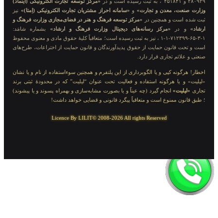
۲۸۰۹۲۹ و ۴۵۱۸۴۱ ، به ثبت رسیده است و در
«مرکز توسعه تجارت الکترونیکی (اینماد)
وزارت صنعت، معدن و تجارت»
و
«سامانه احراز مشتریان تجارت الکترونیکی (اِمتا)»
نیز
ثبت شده است و همچنین در
«مرکز توسعه فرهنگ و هنر در فضای‌مجازی وزارت فرهنگ و
ارشاد»
و در
«مرکز رسانه‌های دیجیتال وزارت فرهنگ و ارشاد»
بشماره شامَد:
۱-۳-۶۵-۷۱۲۳۹۹-۱-۱ ، نیز به ثبت رسیده است؛ متعاقباً کلیهٔ حقوق مادی و معنوی محفوظ
است و تحت قانون حمایت از حقوق پدیدآورندگان و قانون حمایت از اختراعات، طرح‌های
صنعتی و علائم تجاری قرار دارد.
اخطار! هرگونه کپی و یا الگوبرداری از این پلتفرم و همچنین سوءاستفاده از نام و یا نشان
«لیلیت» و یا هرگونه استفاده و فعالیت تحت عنوان “لیلیت” که در محدودهٔ ثبتی برند
تجاری
«لیلیت»
انجام گیرد (چه عیناً و یا بصورت مشابه‌سازی و بهمراه پسوند و یا پیشوند)
؛ طبق قانون ممنوع است و متعاقباً پیگرد قانونی و قضایی خواهد داشت!
Licence By LILIT© 2008-2026 All rights Reserved
اَپ لیلیت