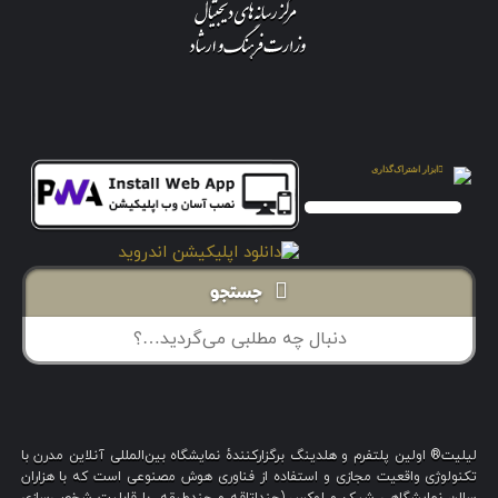
جستجو
لیلیت® اولین پلتفرم و هلدینگ برگزارکنندهٔ نمایشگاه بین‌المللی آنلاین مدرن با
تکنولوژی واقعیت مجازی و استفاده از فناوری هوش مصنوعی است که با هزاران
سالن نمایشگاهی شیک و لوکس (چنداتاقه و چندطبقه، با قابلیت شخصی‌سازی