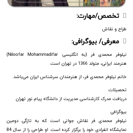
تخصص/مهارت:
طراح و نقاش
معرفی/ بیوگرافی:
نیلوفر محمدی فر (به انگلیسی: Niloofar Mohammadifar)
هنرمند ایرانی، متولد 1366 در تهران است.
خانم نیلوفر محمدی فر، از هنرمندان سرشناس ایران می‌باشد.
تحصیلات
دریافت مدرک کارﺷﻨﺎﺳﯽ ﻣﺪﯾﺮﯾﺖ از داﻧﺸگاه ﭘﯿﺎم ﻧﻮر ﺗﻬﺮان
بیوگرافی
نیلوفر محمدی فر نقاش جوانی است که به تازگی دومین
نمایشگاه انفرادی خود را برگزار کرده است. او طراحی را از سال 84