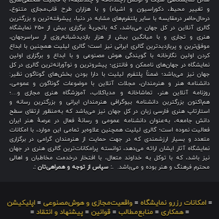
و تغییر محیط، دکوراسیون و اشیاء) و با هزاران طرح قاب‌مجازی متنوع،
درحال‌حاضر درمقایسه با سایر پلتفرم‌های مشابه در دنیا، پیشرفته‌ترین و بزرگترین
گالری آنلاین در کل جهان می‌باشد، که باتجربهٔ برگزاری بیش از ۲۵۰ نمایشگاه
هنری و تجاری و با میانگین بیش از هزار بازدیدشبانه‌روزی از سراسرجهان،
موفق‌ترین و پربازدیدترین گالری ایرانی نیز است؛ گالری لیلیت همچنین با ابداع
کردن اولین نگارخانه با گویندگی هوش مصنوعی و با ابداع و برگزاری اولین
نمایشگاه در جهان‌های ناممکن و فانتزی؛ پیشروترین و نوآورانه‌ترین گالری در کل
جهان نیز می‌باشد؛ ضمناً پلتفرم لیلیت با دارا بودن بخش‌های گوناگون نظیر:
دانشنامه هنر و هنرمندان، مجلات آنلاین با موضوعات گوناگون و عمومی،
روزنامه آنلاین هنر، تماشاخانه و مدیاکلاب، آموزشگاه هنری مجازی و…؛
هم‌اکنون بزرگترین دانشنامه بیوگرافی هنرمندان ایرانی و بزرگترین رسانه و
استارتاپ هنری فارسی زبان در کل جهان نیز می‌باشد که به‌منظور ارتقای سطح
دانش جامعه، به‌عنوان دانشنامه عمومی و رسانهٔ فعال در عرصهٔ هنر ایران
فعالیت نموده است؛ گالری لیلیت همچنین علاوه‌بر تمامی این موارد، با امکانات
متعدد و بسیار ارزشمندی که در جهت حمایت از هنرمندان گرامی در برگزاری
نمایشگاه آثار ایشان ارائه می‌دهد، توانسته پرامکانات‌ترین گالری هنری در جهان
نیز باشد، که با توکل به خداوند متعال، با افتخار درخدمت مخاطبان و اهالی
محترم فرهنگ و هنر بوده و می‌باشد.
.: سپاس از توجه و همراهی‌تان :.
≡
امکانات رزرو نمایشگاه
≡
واقعیت‌مجازی و هوش‌مصنوعی
≡
اپلیکیشن
≡
همکاری
≡
منابع‌مطالب
≡
قوانین
≡
پیشنهاد و انتقاد
≡