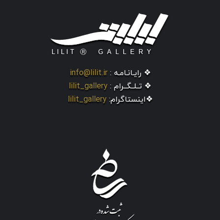
❖ رایـانـامـه :
info@lilit.ir
❖ تــلــگــرام :
lilit_gallery
❖اینستاگرام:
lilit_gallery