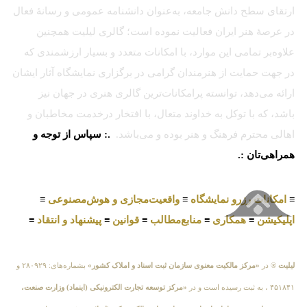
ارتقای سطح دانش جامعه، به‌عنوان دانشنامه عمومی و رسانهٔ فعال
در عرصهٔ هنر ایران فعالیت نموده است؛ گالری لیلیت همچنین
علاوه‌بر تمامی این موارد، با امکانات متعدد و بسیار ارزشمندی که
در جهت حمایت از هنرمندان گرامی در برگزاری نمایشگاه آثار ایشان
ارائه می‌دهد، توانسته پرامکانات‌ترین گالری هنری در جهان نیز
باشد، که با توکل به خداوند متعال، با افتخار درخدمت مخاطبان و
اهالی محترم فرهنگ و هنر بوده و می‌باشد.
.: سپاس از توجه و
همراهی‌تان :.
≡
امکانات رزرو نمایشگاه
≡
واقعیت‌مجازی و هوش‌مصنوعی
≡
اپلیکیشن
≡
همکاری
≡
منابع‌مطالب
≡
قوانین
≡
پیشنهاد و انتقاد
≡
لیلیت
® در
«مرکز مالکیت معنوی سازمان ثبت اسناد و املاک کشور»
بشماره‌های: ۲۸۰۹۲۹ و
۴۵۱۸۴۱ ، به ثبت رسیده است و در
«مرکز توسعه تجارت الکترونیکی (اینماد) وزارت صنعت،