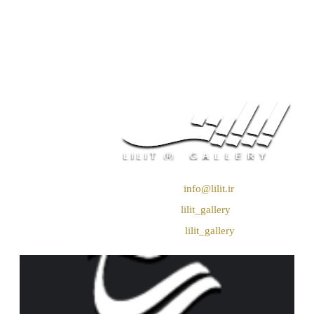
❖ رایـانـامـه :
info@lilit.ir
❖ تــلــگــرام :
lilit_gallery
❖اینستاگرام:
lilit_gallery