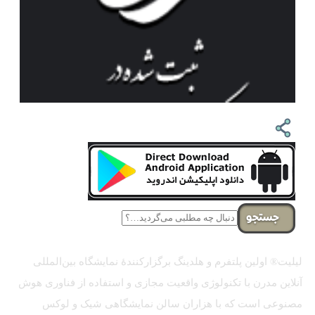
جستجو
لیلیت® اولین پلتفرم و هلدینگ برگزارکنندهٔ نمایشگاه بین‌المللی
آنلاین مدرن با تکنولوژی واقعیت مجازی و استفاده از فناوری هوش
مصنوعی است که با هزاران سالن نمایشگاهی شیک و لوکس