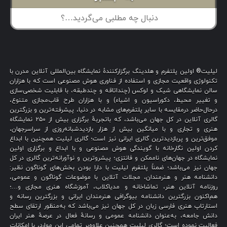
لیلیت® اولین پلتفرم و هلدینگ برگزارکنندهٔ نمایشگاه بین‌المللی آنلاین مدرن با
تکنولوژی واقعیت مجازی و استفاده از فناوری هوش مصنوعی است که با هزاران
سالن نمایشگاهی شیک و لوکس (چنداتاقه و چندطبقه، با قابلیت شخصی‌سازی
و تغییر محیط، دکوراسیون و اشیاء) و با هزاران طرح قاب‌مجازی متنوع،
درحال‌حاضر درمقایسه با سایر پلتفرم‌های مشابه در دنیا، پیشرفته‌ترین و بزرگترین
گالری آنلاین در کل جهان می‌باشد، که باتجربهٔ برگزاری بیش از ۲۵۰ نمایشگاه
هنری و تجاری و با میانگین بیش از هزار بازدیدشبانه‌روزی از سراسرجهان،
موفق‌ترین و پربازدیدترین گالری ایرانی نیز است؛ گالری لیلیت همچنین با ابداع
کردن اولین نگارخانه با گویندگی هوش مصنوعی و با ابداع و برگزاری اولین
نمایشگاه در جهان‌های ناممکن و فانتزی؛ پیشروترین و نوآورانه‌ترین گالری در کل
جهان نیز می‌باشد؛ ضمناً پلتفرم لیلیت با دارا بودن بخش‌های گوناگون نظیر:
دانشنامه هنر و هنرمندان، مجلات آنلاین با موضوعات گوناگون و عمومی،
روزنامه آنلاین هنر، تماشاخانه و مدیاکلاب، آموزشگاه هنری مجازی و…؛
هم‌اکنون بزرگترین دانشنامه بیوگرافی هنرمندان ایرانی و بزرگترین رسانه و
استارتاپ هنری فارسی زبان در کل جهان نیز می‌باشد که به‌منظور ارتقای سطح
دانش جامعه، به‌عنوان دانشنامه عمومی و رسانهٔ فعال در عرصهٔ هنر ایران
فعالیت نموده است؛ گالری لیلیت همچنین علاوه‌بر تمامی این موارد، با امکانات