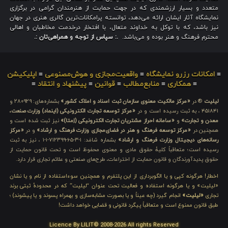
متعدد و بسیار ارزشمندی که در جهت حمایت از هنرمندان گرامی در برگزاری
نمایشگاه آثار ایشان ارائه می‌دهد، توانسته پرامکانات‌ترین گالری هنری در جهان
نیز باشد، که با توکل به خداوند متعال، با افتخار درخدمت مخاطبان و اهالی
محترم فرهنگ و هنر بوده و می‌باشد.
.: سپاس از توجه و همراهی‌تان :.
≡
امکانات رزرو نمایشگاه
≡
واقعیت‌مجازی و هوش‌مصنوعی
≡
اپلیکیشن
≡
همکاری
≡
منابع‌مطالب
≡
قوانین
≡
پیشنهاد و انتقاد
≡
لیلیت
® در
«مرکز مالکیت معنوی سازمان ثبت اسناد و املاک کشور»
بشماره‌های: ۲۸۰۹۲۹ و
۴۵۱۸۴۱ ، به ثبت رسیده است و در
«مرکز توسعه تجارت الکترونیکی (اینماد) وزارت صنعت،
معدن و تجارت»
و
«سامانه احراز مشتریان تجارت الکترونیکی (اِمتا)»
نیز ثبت شده است و
همچنین در
«مرکز توسعه فرهنگ و هنر در فضای‌مجازی وزارت فرهنگ و ارشاد»
و در
«مرکز
رسانه‌های دیجیتال وزارت فرهنگ و ارشاد»
بشماره شامَد: ۱-۳-۶۵-۷۱۲۳۹۹-۱-۱ ، نیز به ثبت
رسیده است؛ متعاقباً کلیهٔ حقوق مادی و معنوی محفوظ است و تحت قانون حمایت از
حقوق پدیدآورندگان و قانون حمایت از اختراعات، طرح‌های صنعتی و علائم تجاری قرار دارد.
اخطار! هرگونه کپی و یا الگوبرداری از این پلتفرم و همچنین سوءاستفاده از نام و یا نشان
«لیلیت» و یا هرگونه استفاده و فعالیت تحت عنوان “لیلیت” که در محدودهٔ ثبتی برند
تجاری
«لیلیت»
انجام گیرد (چه عیناً و یا بصورت مشابه‌سازی و بهمراه پسوند و یا پیشوند) ؛
طبق قانون ممنوع است و متعاقباً پیگرد قانونی و قضایی خواهد داشت!
Licence By LILIT© 2008-2026 All rights Reserved