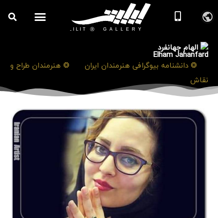
الهام جهانفرد
Elham Jahanfard
❯
❂ دانشنامه بیوگرافی هنرمندان ایران
❯
❂ هنرمندان طراح و
نقاش