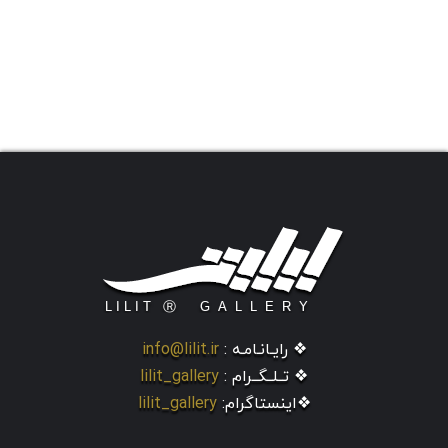
❖ رایـانـامـه :
info@lilit.ir
❖ تــلــگــرام :
lilit_gallery
❖اینستاگرام:
lilit_gallery