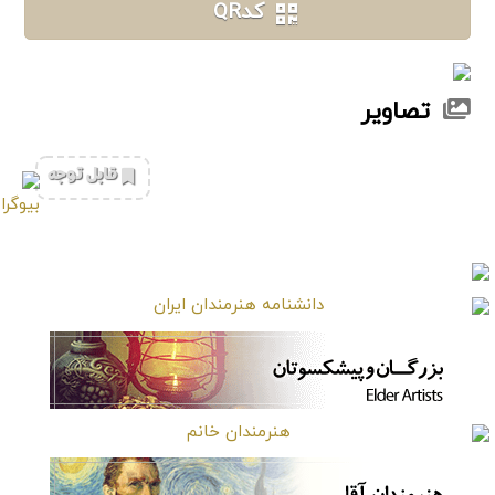
کدQR
تصاویر
‌قابل توجه