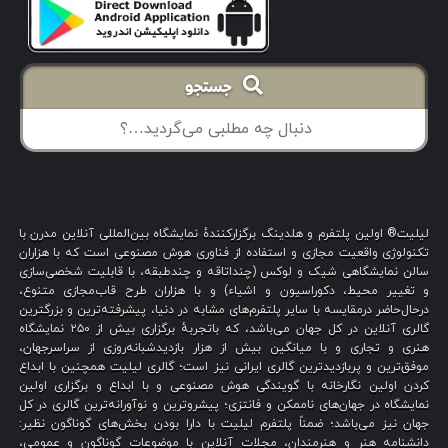
جستجو
لیلیت® اولین پلتفرم و هلدینگ برگزارکنندهٔ نمایشگاه بین‌المللی آنلاین مدرن با
تکنولوژی واقعیت مجازی و استفاده از فناوری هوش مصنوعی است که با هزاران
سالن نمایشگاهی شیک و لوکس (چنداتاقه و چندطبقه، با قابلیت شخصی‌سازی
و تغییر محیط، دکوراسیون و اشیاء) و با هزاران طرح قاب‌مجازی متنوع،
درحال‌حاضر درمقایسه با سایر پلتفرم‌های مشابه در دنیا، پیشرفته‌ترین و بزرگترین
گالری آنلاین در کل جهان می‌باشد، که باتجربهٔ برگزاری بیش از ۲۵۰ نمایشگاه
هنری و تجاری و با میانگین بیش از هزار بازدیدشبانه‌روزی از سراسرجهان،
موفق‌ترین و پربازدیدترین گالری ایرانی نیز است؛ گالری لیلیت همچنین با ابداع
کردن اولین نگارخانه با گویندگی هوش مصنوعی و با ابداع و برگزاری اولین
نمایشگاه در جهان‌های ناممکن و فانتزی؛ پیشروترین و نوآورانه‌ترین گالری در کل
جهان نیز می‌باشد؛ ضمناً پلتفرم لیلیت با دارا بودن بخش‌های گوناگون نظیر:
دانشنامه هنر و هنرمندان، مجلات آنلاین با موضوعات گوناگون و عمومی،