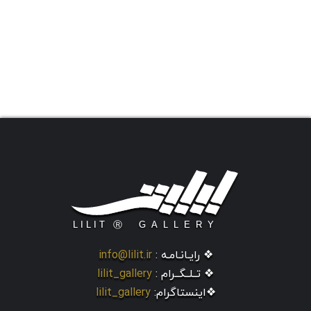
❖ رایـانـامـه :
info@lilit.ir
❖ تــلــگــرام :
lilit_gallery
❖اینستاگرام:
lilit_gallery