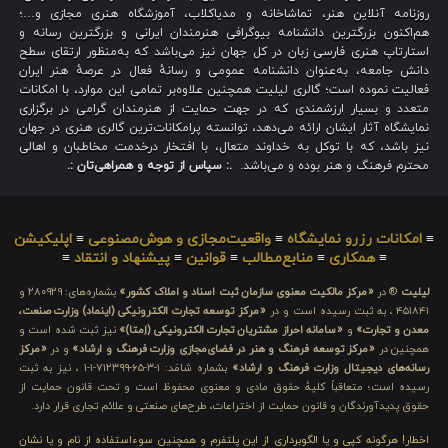
روزنامه آنلاین هنر، تماشاخانه و مدیاکلاب، آموزشگاه هنری مجازی و…؛
هم‌اکنون بزرگترین دانشنامه بیوگرافی هنرمندان ایرانی و بزرگترین رسانه و
استارتاپ هنری فارسی زبان در کل جهان نیز می‌باشد که به‌منظور ارتقای سطح
دانش جامعه، به‌عنوان دانشنامه عمومی و رسانهٔ فعال در عرصهٔ هنر ایران
فعالیت نموده است؛ گالری لیلیت همچنین علاوه‌بر تمامی این موارد، با امکانات
متعدد و بسیار ارزشمندی که در جهت حمایت از هنرمندان گرامی در برگزاری
نمایشگاه آثار ایشان ارائه می‌دهد، توانسته پرامکانات‌ترین گالری هنری در جهان
نیز باشد، که با توکل به خداوند متعال، با افتخار درخدمت مخاطبان و اهالی
محترم فرهنگ و هنر بوده و می‌باشد.
.: سپاس از توجه و همراهی‌تان :.
≡
امکانات رزرو نمایشگاه
≡
واقعیت‌مجازی و هوش‌مصنوعی
≡
اپلیکیشن
≡
همکاری
≡
منابع‌مطالب
≡
قوانین
≡
پیشنهاد و انتقاد
≡
لیلیت
® در
«مرکز مالکیت معنوی سازمان ثبت اسناد و املاک کشور»
بشماره‌های: ۲۸۰۹۲۹ و
۴۵۱۸۴۱ ، به ثبت رسیده است و در
«مرکز توسعه تجارت الکترونیکی (اینماد) وزارت صنعت،
معدن و تجارت»
و
«سامانه احراز مشتریان تجارت الکترونیکی (اِمتا)»
نیز ثبت شده است و
همچنین در
«مرکز توسعه فرهنگ و هنر در فضای‌مجازی وزارت فرهنگ و ارشاد»
و در
«مرکز
رسانه‌های دیجیتال وزارت فرهنگ و ارشاد»
بشماره شامَد: ۱-۳-۶۵-۷۱۲۳۹۹-۱-۱ ، نیز به ثبت
رسیده است؛ متعاقباً کلیهٔ حقوق مادی و معنوی محفوظ است و تحت قانون حمایت از
حقوق پدیدآورندگان و قانون حمایت از اختراعات، طرح‌های صنعتی و علائم تجاری قرار دارد.
اخطار! هرگونه کپی و یا الگوبرداری از این پلتفرم و همچنین سوءاستفاده از نام و یا نشان