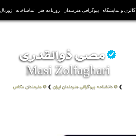
گالری و نمایشگاه
بیوگرافی هنرمندان
روزنامه هنر
تماشاخانه
ژورنال‌
مصی ذوالقدری
Masi Zolfaghari
❯
❂ دانشنامه بیوگرافی هنرمندان ایران
❯
❂ هنرمندان عکاس