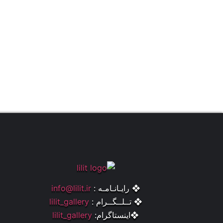
❖ رایـانـامـه :
info@lilit.ir
❖ تــلــگــرام :
lilit_gallery
❖اینستاگرام:
lilit_gallery