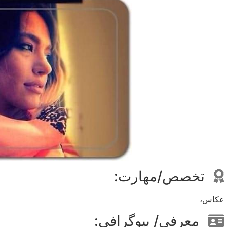
تخصص/مهارت:
عکاس،
معرفی/ بیوگرافی: