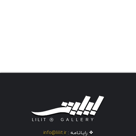
❖ رایـانـامـه :
info@lilit.ir