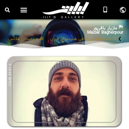
مازیار باقرپور
Maziar Bagherpour
❯
❂ دانشنامه بیوگرافی هنرمندان ایران
❯
❂ هنرمندان عکاس