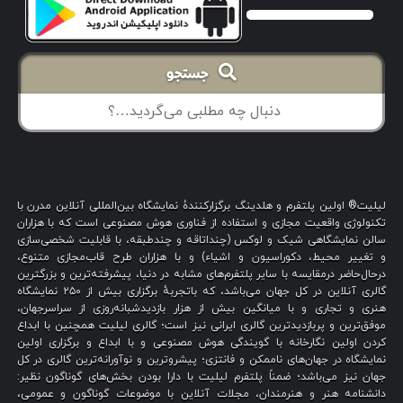
جستجو
لیلیت® اولین پلتفرم و هلدینگ برگزارکنندهٔ نمایشگاه بین‌المللی آنلاین مدرن با
تکنولوژی واقعیت مجازی و استفاده از فناوری هوش مصنوعی است که با هزاران
سالن نمایشگاهی شیک و لوکس (چنداتاقه و چندطبقه، با قابلیت شخصی‌سازی
و تغییر محیط، دکوراسیون و اشیاء) و با هزاران طرح قاب‌مجازی متنوع،
درحال‌حاضر درمقایسه با سایر پلتفرم‌های مشابه در دنیا، پیشرفته‌ترین و بزرگترین
گالری آنلاین در کل جهان می‌باشد، که باتجربهٔ برگزاری بیش از ۲۵۰ نمایشگاه
هنری و تجاری و با میانگین بیش از هزار بازدیدشبانه‌روزی از سراسرجهان،
موفق‌ترین و پربازدیدترین گالری ایرانی نیز است؛ گالری لیلیت همچنین با ابداع
کردن اولین نگارخانه با گویندگی هوش مصنوعی و با ابداع و برگزاری اولین
نمایشگاه در جهان‌های ناممکن و فانتزی؛ پیشروترین و نوآورانه‌ترین گالری در کل
جهان نیز می‌باشد؛ ضمناً پلتفرم لیلیت با دارا بودن بخش‌های گوناگون نظیر:
دانشنامه هنر و هنرمندان، مجلات آنلاین با موضوعات گوناگون و عمومی،