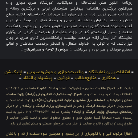
روزنامه آنلاین هنر، تماشاخانه و مدیاکلاب، آموزشگاه هنری مجازی و…؛
هم‌اکنون بزرگترین دانشنامه بیوگرافی هنرمندان ایرانی و بزرگترین رسانه و
استارتاپ هنری فارسی زبان در کل جهان نیز می‌باشد که به‌منظور ارتقای سطح
دانش جامعه، به‌عنوان دانشنامه عمومی و رسانهٔ فعال در عرصهٔ هنر ایران
فعالیت نموده است؛ گالری لیلیت همچنین علاوه‌بر تمامی این موارد، با امکانات
متعدد و بسیار ارزشمندی که در جهت حمایت از هنرمندان گرامی در برگزاری
نمایشگاه آثار ایشان ارائه می‌دهد، توانسته پرامکانات‌ترین گالری هنری در جهان
نیز باشد، که با توکل به خداوند متعال، با افتخار درخدمت مخاطبان و اهالی
محترم فرهنگ و هنر بوده و می‌باشد.
.: سپاس از توجه و همراهی‌تان :.
≡
امکانات رزرو نمایشگاه
≡
واقعیت‌مجازی و هوش‌مصنوعی
≡
اپلیکیشن
≡
همکاری
≡
منابع‌مطالب
≡
قوانین
≡
پیشنهاد و انتقاد
≡
لیلیت
® در
«مرکز مالکیت معنوی سازمان ثبت اسناد و املاک کشور»
بشماره‌های: ۲۸۰۹۲۹ و
۴۵۱۸۴۱ ، به ثبت رسیده است و در
«مرکز توسعه تجارت الکترونیکی (اینماد) وزارت صنعت،
معدن و تجارت»
و
«سامانه احراز مشتریان تجارت الکترونیکی (اِمتا)»
نیز ثبت شده است و
همچنین در
«مرکز توسعه فرهنگ و هنر در فضای‌مجازی وزارت فرهنگ و ارشاد»
و در
«مرکز
رسانه‌های دیجیتال وزارت فرهنگ و ارشاد»
بشماره شامَد: ۱-۳-۶۵-۷۱۲۳۹۹-۱-۱ ، نیز به ثبت
رسیده است؛ متعاقباً کلیهٔ حقوق مادی و معنوی محفوظ است و تحت قانون حمایت از
حقوق پدیدآورندگان و قانون حمایت از اختراعات، طرح‌های صنعتی و علائم تجاری قرار دارد.
اخطار! هرگونه کپی و یا الگوبرداری از این پلتفرم و همچنین سوءاستفاده از نام و یا نشان