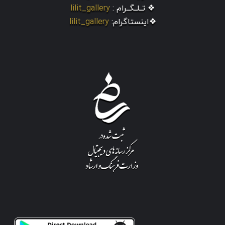
❖ تــلــگــرام :
lilit_gallery
❖اینستاگرام:
lilit_gallery