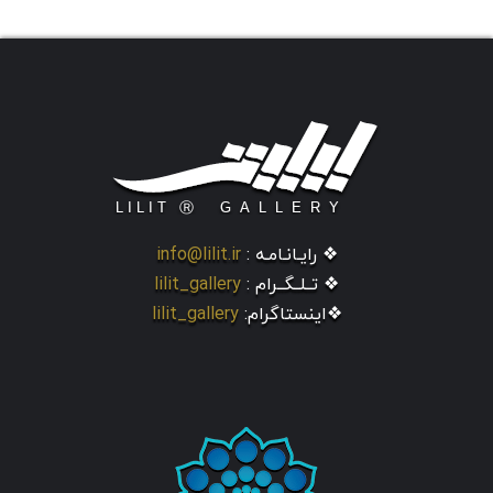
❖ رایـانـامـه :
info@lilit.ir
❖ تــلــگــرام :
lilit_gallery
❖اینستاگرام:
lilit_gallery