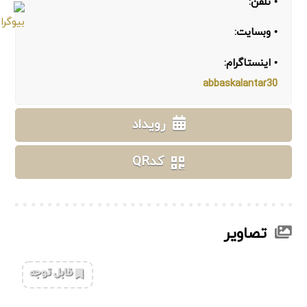
• تلفن:
• وبسایت:
• اینستاگرام:
abbaskalantar30
رویداد
کدQR
تصاویر
‌قابل توجه