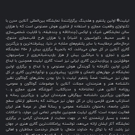
لیلیت® اولین پلتفرم و هلدینگ برگزارکنندهٔ نمایشگاه بین‌المللی آنلاین مدرن با
تکنولوژی واقعیت مجازی و استفاده از فناوری هوش مصنوعی است که با هزاران
سالن نمایشگاهی شیک و لوکس (چنداتاقه و چندطبقه، با قابلیت شخصی‌سازی
و تغییر محیط، دکوراسیون و اشیاء) و با هزاران طرح قاب‌مجازی متنوع،
درحال‌حاضر درمقایسه با سایر پلتفرم‌های مشابه در دنیا، پیشرفته‌ترین و بزرگترین
گالری آنلاین در کل جهان می‌باشد، که باتجربهٔ برگزاری بیش از ۲۵۰ نمایشگاه
هنری و تجاری و با میانگین بیش از هزار بازدیدشبانه‌روزی از سراسرجهان،
موفق‌ترین و پربازدیدترین گالری ایرانی نیز است؛ گالری لیلیت همچنین با ابداع
کردن اولین نگارخانه با گویندگی هوش مصنوعی و با ابداع و برگزاری اولین
نمایشگاه در جهان‌های ناممکن و فانتزی؛ پیشروترین و نوآورانه‌ترین گالری در کل
جهان نیز می‌باشد؛ ضمناً پلتفرم لیلیت با دارا بودن بخش‌های گوناگون نظیر:
دانشنامه هنر و هنرمندان، مجلات آنلاین با موضوعات گوناگون و عمومی،
روزنامه آنلاین هنر، تماشاخانه و مدیاکلاب، آموزشگاه هنری مجازی و…؛
هم‌اکنون بزرگترین دانشنامه بیوگرافی هنرمندان ایرانی و بزرگترین رسانه و
استارتاپ هنری فارسی زبان در کل جهان نیز می‌باشد که به‌منظور ارتقای سطح
دانش جامعه، به‌عنوان دانشنامه عمومی و رسانهٔ فعال در عرصهٔ هنر ایران
فعالیت نموده است؛ گالری لیلیت همچنین علاوه‌بر تمامی این موارد، با امکانات
متعدد و بسیار ارزشمندی که در جهت حمایت از هنرمندان گرامی در برگزاری
نمایشگاه آثار ایشان ارائه می‌دهد، توانسته پرامکانات‌ترین گالری هنری در جهان
نیز باشد، که با توکل به خداوند متعال، با افتخار درخدمت مخاطبان و اهالی