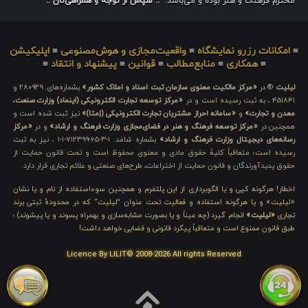
محترم فرهنگ و هنر بوده و می‌باشد.
.: سپاس از توجه و همراهی‌تان :.
≡
امکانات رزرو نمایشگاه
≡
واقعیت‌مجازی و هوش‌مصنوعی
≡
اپلیکیشن
≡
همکاری
≡
منابع‌مطالب
≡
قوانین
≡
پیشنهاد و انتقاد
≡
لیلیت
® در
«مرکز مالکیت معنوی سازمان ثبت اسناد و املاک کشور»
بشماره‌های: ۲۸۰۹۲۹ و
۴۵۱۸۴۱ ، به ثبت رسیده است و در
«مرکز توسعه تجارت الکترونیکی (اینماد) وزارت صنعت،
معدن و تجارت»
و
«سامانه احراز مشتریان تجارت الکترونیکی (اِمتا)»
نیز ثبت شده است و
همچنین در
«مرکز توسعه فرهنگ و هنر در فضای‌مجازی وزارت فرهنگ و ارشاد»
و در
«مرکز
رسانه‌های دیجیتال وزارت فرهنگ و ارشاد»
بشماره شامَد: ۱-۳-۶۵-۷۱۲۳۹۹-۱-۱ ، نیز به ثبت
رسیده است؛ متعاقباً کلیهٔ حقوق مادی و معنوی محفوظ است و تحت قانون حمایت از
حقوق پدیدآورندگان و قانون حمایت از اختراعات، طرح‌های صنعتی و علائم تجاری قرار دارد.
اخطار! هرگونه کپی و یا الگوبرداری از این پلتفرم و همچنین سوءاستفاده از نام و یا نشان
«لیلیت» و یا هرگونه استفاده و فعالیت تحت عنوان “لیلیت” که در محدودهٔ ثبتی برند
تجاری
«لیلیت»
انجام گیرد (چه عیناً و یا بصورت مشابه‌سازی و بهمراه پسوند و یا پیشوند) ؛
طبق قانون ممنوع است و متعاقباً پیگرد قانونی و قضایی خواهد داشت!
Licence By LILIT© 2008-2026 All rights Reserved