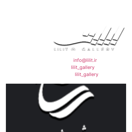
❖ رایـانـامـه :
info@lilit.ir
❖ تــلــگــرام :
lilit_gallery
❖اینستاگرام:
lilit_gallery