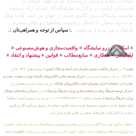
امکانات متعدد و بسیار ارزشمندی که در جهت حمایت از
هنرمندان گرامی در برگزاری نمایشگاه آثار ایشان ارائه می‌دهد،
توانسته پرامکانات‌ترین گالری هنری در جهان نیز باشد، که با توکل
به خداوند متعال، با افتخار درخدمت مخاطبان و اهالی محترم
فرهنگ و هنر بوده و می‌باشد.
.: سپاس از توجه و همراهی‌تان :.
≡
امکانات رزرو نمایشگاه
≡
واقعیت‌مجازی و هوش‌مصنوعی
≡
اپلیکیشن
≡
همکاری
≡
منابع‌مطالب
≡
قوانین
≡
پیشنهاد و انتقاد
≡
لیلیت
® در
«مرکز مالکیت معنوی سازمان ثبت اسناد و املاک کشور»
بشماره‌های: ۲۸۰۹۲۹ و
۴۵۱۸۴۱ ، به ثبت رسیده است و در
«مرکز توسعه تجارت الکترونیکی (اینماد) وزارت صنعت، معدن و
تجارت»
و
«سامانه احراز مشتریان تجارت الکترونیکی (اِمتا)»
نیز ثبت شده است و همچنین در
«مرکز توسعه فرهنگ و هنر در فضای‌مجازی وزارت فرهنگ و ارشاد»
و در
«مرکز رسانه‌های دیجیتال
وزارت فرهنگ و ارشاد»
بشماره شامَد: ۱-۳-۶۵-۷۱۲۳۹۹-۱-۱ ، نیز به ثبت رسیده است؛ متعاقباً
کلیهٔ حقوق مادی و معنوی محفوظ است و تحت قانون حمایت از حقوق پدیدآورندگان و قانون
حمایت از اختراعات، طرح‌های صنعتی و علائم تجاری قرار دارد.
اخطار! هرگونه کپی و یا الگوبرداری از این پلتفرم و همچنین سوءاستفاده از نام و یا نشان «لیلیت»
و یا هرگونه استفاده و فعالیت تحت عنوان “لیلیت” که در محدودهٔ ثبتی برند تجاری
«لیلیت»
انجام