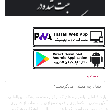
جستجو
لیلیت® اولین پلتفرم و هلدینگ برگزارکنندهٔ نمایشگاه بین‌المللی
آنلاین مدرن با تکنولوژی واقعیت مجازی و استفاده از فناوری
هوش مصنوعی است که با هزاران سالن نمایشگاهی شیک و