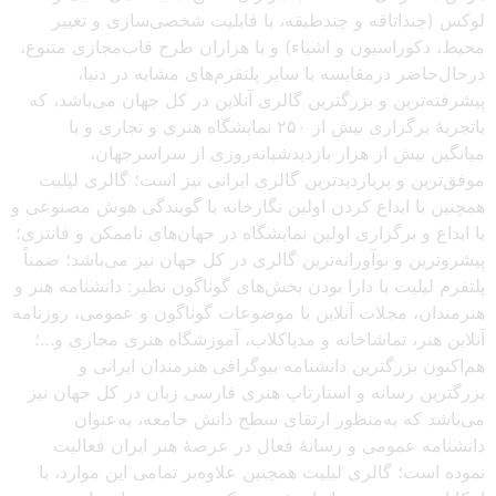
لوکس (چنداتاقه و چندطبقه، با قابلیت شخصی‌سازی و تغییر
محیط، دکوراسیون و اشیاء) و با هزاران طرح قاب‌مجازی متنوع،
درحال‌حاضر درمقایسه با سایر پلتفرم‌های مشابه در دنیا،
پیشرفته‌ترین و بزرگترین گالری آنلاین در کل جهان می‌باشد، که
باتجربهٔ برگزاری بیش از ۲۵۰ نمایشگاه هنری و تجاری و با
میانگین بیش از هزار بازدیدشبانه‌روزی از سراسرجهان،
موفق‌ترین و پربازدیدترین گالری ایرانی نیز است؛ گالری لیلیت
همچنین با ابداع کردن اولین نگارخانه با گویندگی هوش مصنوعی و
با ابداع و برگزاری اولین نمایشگاه در جهان‌های ناممکن و فانتزی؛
پیشروترین و نوآورانه‌ترین گالری در کل جهان نیز می‌باشد؛ ضمناً
پلتفرم لیلیت با دارا بودن بخش‌های گوناگون نظیر: دانشنامه هنر و
هنرمندان، مجلات آنلاین با موضوعات گوناگون و عمومی، روزنامه
آنلاین هنر، تماشاخانه و مدیاکلاب، آموزشگاه هنری مجازی و…؛
هم‌اکنون بزرگترین دانشنامه بیوگرافی هنرمندان ایرانی و
بزرگترین رسانه و استارتاپ هنری فارسی زبان در کل جهان نیز
می‌باشد که به‌منظور ارتقای سطح دانش جامعه، به‌عنوان
دانشنامه عمومی و رسانهٔ فعال در عرصهٔ هنر ایران فعالیت
نموده است؛ گالری لیلیت همچنین علاوه‌بر تمامی این موارد، با