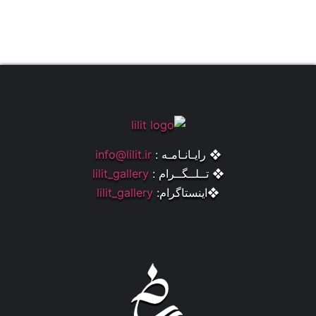
❖ رایـانـامـه :
info@lilit.ir
❖ تــلــگــرام :
lilit_gallery
❖اینستاگرام:
lilit_gallery