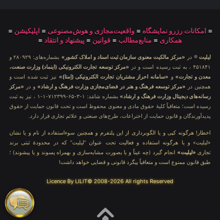
≡
امکانات رزرو نمایشگاه
≡
واقعیت‌مجازی و هوش‌مصنوعی
≡
اپلیکیشن
≡
همکاری
≡
منابع‌مطالب
≡
قوانین
≡
پیشنهاد و انتقاد
≡
لیلیت
® در
«مرکز مالکیت معنوی سازمان ثبت اسناد و املاک کشور»
بشماره‌های: ۲۸۰۹۲۹ و
۴۵۱۸۴۱ ، به ثبت رسیده است و در
«مرکز توسعه تجارت الکترونیکی (اینماد) وزارت صنعت،
معدن و تجارت»
و
«سامانه احراز مشتریان تجارت الکترونیکی (اِمتا)»
نیز ثبت شده است و
همچنین در
«مرکز توسعه فرهنگ و هنر در فضای‌مجازی وزارت فرهنگ و ارشاد»
و در
«مرکز
رسانه‌های دیجیتال وزارت فرهنگ و ارشاد»
بشماره شامَد: ۱-۳-۶۵-۷۱۲۳۹۹-۱-۱ ، نیز به ثبت
رسیده است؛ متعاقباً کلیهٔ حقوق مادی و معنوی محفوظ است و تحت قانون حمایت از حقوق
پدیدآورندگان و قانون حمایت از اختراعات، طرح‌های صنعتی و علائم تجاری قرار دارد.
اخطار! هرگونه کپی و یا الگوبرداری از این پلتفرم و همچنین سوءاستفاده از نام و یا نشان
«لیلیت» و یا هرگونه استفاده و فعالیت تحت عنوان “لیلیت” که در محدودهٔ ثبتی برند
تجاری
«لیلیت»
انجام گیرد (چه عیناً و یا بصورت مشابه‌سازی و بهمراه پسوند و یا پیشوند) ؛
طبق قانون ممنوع است و متعاقباً پیگرد قانونی و قضایی خواهد داشت!
Licence By LILIT© 2008-2026 All rights Reserved