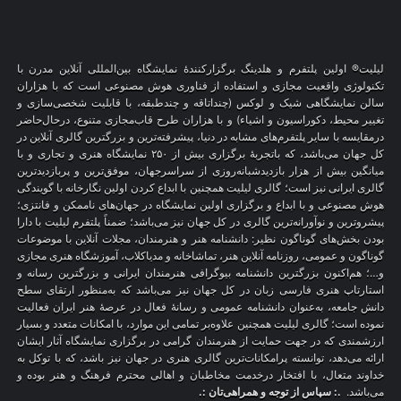
لیلیت® اولین پلتفرم و هلدینگ برگزارکنندهٔ نمایشگاه بین‌المللی آنلاین مدرن با
تکنولوژی واقعیت مجازی و استفاده از فناوری هوش مصنوعی است که با هزاران
سالن نمایشگاهی شیک و لوکس (چنداتاقه و چندطبقه، با قابلیت شخصی‌سازی و
تغییر محیط، دکوراسیون و اشیاء) و با هزاران طرح قاب‌مجازی متنوع، درحال‌حاضر
درمقایسه با سایر پلتفرم‌های مشابه در دنیا، پیشرفته‌ترین و بزرگترین گالری آنلاین در
کل جهان می‌باشد، که باتجربهٔ برگزاری بیش از ۲۵۰ نمایشگاه هنری و تجاری و با
میانگین بیش از هزار بازدیدشبانه‌روزی از سراسرجهان، موفق‌ترین و پربازدیدترین
گالری ایرانی نیز است؛ گالری لیلیت همچنین با ابداع کردن اولین نگارخانه با گویندگی
هوش مصنوعی و با ابداع و برگزاری اولین نمایشگاه در جهان‌های ناممکن و فانتزی؛
پیشروترین و نوآورانه‌ترین گالری در کل جهان نیز می‌باشد؛ ضمناً پلتفرم لیلیت با دارا
بودن بخش‌های گوناگون نظیر: دانشنامه هنر و هنرمندان، مجلات آنلاین با موضوعات
گوناگون و عمومی، روزنامه آنلاین هنر، تماشاخانه و مدیاکلاب، آموزشگاه هنری مجازی
و…؛ هم‌اکنون بزرگترین دانشنامه بیوگرافی هنرمندان ایرانی و بزرگترین رسانه و
استارتاپ هنری فارسی زبان در کل جهان نیز می‌باشد که به‌منظور ارتقای سطح
دانش جامعه، به‌عنوان دانشنامه عمومی و رسانهٔ فعال در عرصهٔ هنر ایران فعالیت
نموده است؛ گالری لیلیت همچنین علاوه‌بر تمامی این موارد، با امکانات متعدد و بسیار
ارزشمندی که در جهت حمایت از هنرمندان گرامی در برگزاری نمایشگاه آثار ایشان
ارائه می‌دهد، توانسته پرامکانات‌ترین گالری هنری در جهان نیز باشد، که با توکل به
خداوند متعال، با افتخار درخدمت مخاطبان و اهالی محترم فرهنگ و هنر بوده و
می‌باشد.
.: سپاس از توجه و همراهی‌تان :.