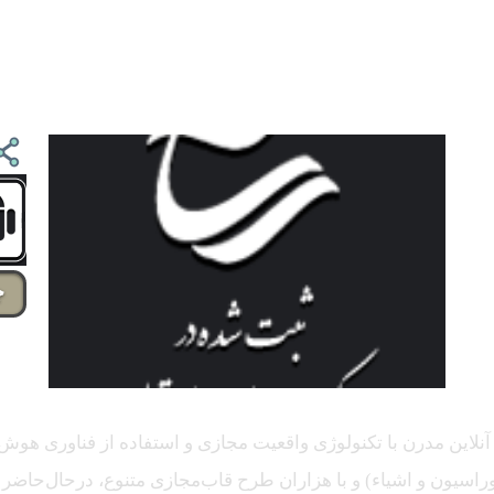
جس
للی آنلاین مدرن با تکنولوژی واقعیت مجازی و استفاده از فناور
اسیون و اشیاء) و با هزاران طرح قاب‌مجازی متنوع، درحال‌حاضر درم