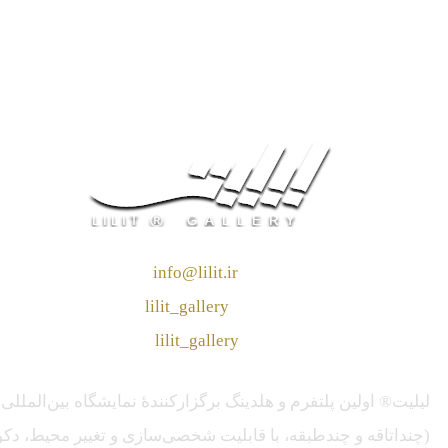
❖ رایـانـامـه :
info@lilit.ir
❖ تــلــگــرام :
lilit_gallery
❖اینستاگرام:
lilit_gallery
لیلیت® اولین پلتفرم و هلدینگ برگزارکنندهٔ نمایشگاه بین‌الم
(چنداتاقه و چندطبقه، با قابلیت شخصی‌سازی و تغییر محیط، دکور