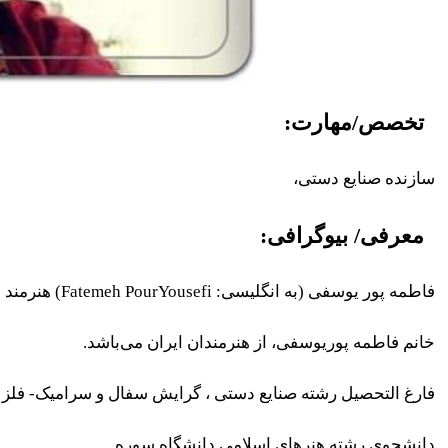
تخصص/مهارت:
سازنده صنایع دستی،
معرفی/ بیوگرافی:
فاطمه پور یوسفی (به انگلیسی: Fatemeh PourYousefi) هنرمند ایرانی، متولد آبان 1372 است.
خانم فاطمه پوریوسفی، از هنرمندان ایران می‌باشد.
فارغ التحصیل رشته صنایع دستی ، گرایش سفال و سرامیک- فلز از
دانشجوی رشته هنرهای اسلامی دانشگاه سوره .