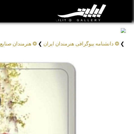
فاطمه پوریوسفی
Fatemeh Pour Yoosefi
❯
❂ دانشنامه بیوگرافی هنرمندان ایران
❯
❂ هنرمندان صنایع