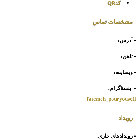
کدQR
مشخصات تماس
• آدرس:
• تلفن:
• وبسایت:
• اینستاگرام:
fatemeh_pouryousefi
رویداد
• رویدادهای جاری: