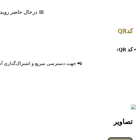
📅 درحال حاضر رویدا
کدQR
• کد QR:
📲 جهت دسترسی سریع و اشتراک‌گذاری آسان، 
تصاویر