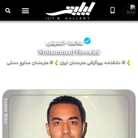
روزنامه هنر
درباره/تماس
مراکز و مشاغل
گالری و نمایشگاه
بیوگرافی هنرمندان
محمد حسینی
Mohammad Hosseini
❯
❂ دانشنامه بیوگرافی هنرمندان ایران
❯
❂ هنرمندان صنایع دستی