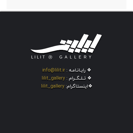
❖ رایـانـامـه :
info@lilit.ir
❖ تــلــگــرام :
lilit_gallery
❖اینستاگرام:
lilit_gallery