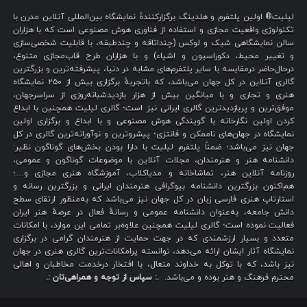
لیلیت® اولین پلتفرم و هلدینگ برگزارکنندهٔ نمایشگاه بین‌المللی آنلاین مدرن با
تکنولوژی واقعیت مجازی و استفاده از فناوری هوش مصنوعی است که با هزاران
سالن نمایشگاهی شیک و لوکس (چنداتاقه و چندطبقه، با قابلیت شخصی‌سازی
و تغییر محیط، دکوراسیون و اشیاء) و با هزاران طرح قاب‌مجازی متنوع،
درحال‌حاضر درمقایسه با سایر پلتفرم‌های مشابه در دنیا، پیشرفته‌ترین و بزرگترین
گالری آنلاین در کل جهان می‌باشد، که باتجربهٔ برگزاری بیش از ۲۵۰ نمایشگاه
هنری و تجاری و با میانگین بیش از هزار بازدیدشبانه‌روزی از سراسرجهان،
موفق‌ترین و پربازدیدترین گالری ایرانی نیز است؛ گالری لیلیت همچنین با ابداع
کردن اولین نگارخانه با گویندگی هوش مصنوعی و با ابداع و برگزاری اولین
نمایشگاه در جهان‌های ناممکن و فانتزی؛ پیشروترین و نوآورانه‌ترین گالری در کل
جهان نیز می‌باشد؛ ضمناً پلتفرم لیلیت با دارا بودن بخش‌های گوناگون نظیر:
دانشنامه هنر و هنرمندان، مجلات آنلاین با موضوعات گوناگون و عمومی،
روزنامه آنلاین هنر، تماشاخانه و مدیاکلاب، آموزشگاه هنری مجازی و…؛
هم‌اکنون بزرگترین دانشنامه بیوگرافی هنرمندان ایرانی و بزرگترین رسانه و
استارتاپ هنری فارسی زبان در کل جهان نیز می‌باشد که به‌منظور ارتقای سطح
دانش جامعه، به‌عنوان دانشنامه عمومی و رسانهٔ فعال در عرصهٔ هنر ایران
فعالیت نموده است؛ گالری لیلیت همچنین علاوه‌بر تمامی این موارد، با امکانات
متعدد و بسیار ارزشمندی که در جهت حمایت از هنرمندان گرامی در برگزاری
نمایشگاه آثار ایشان ارائه می‌دهد، توانسته پرامکانات‌ترین گالری هنری در جهان
نیز باشد، که با توکل به خداوند متعال، با افتخار درخدمت مخاطبان و اهالی
محترم فرهنگ و هنر بوده و می‌باشد.
.: سپاس از توجه و همراهی‌تان :.