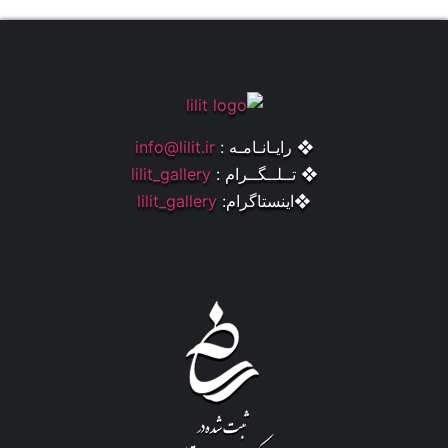
❖ رایـانـامـه :
info@lilit.ir
❖ تــلــگــرام :
lilit_gallery
❖اینستاگرام:
lilit_gallery