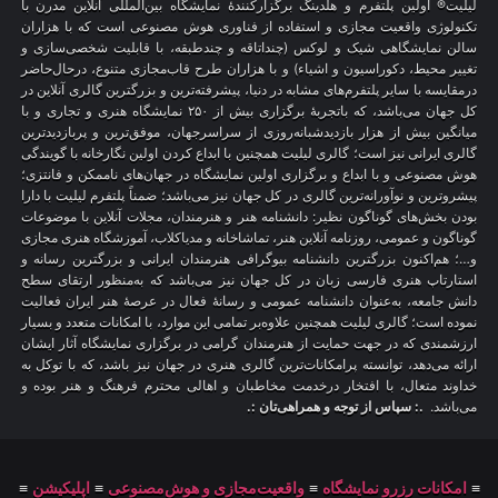
لیلیت® اولین پلتفرم و هلدینگ برگزارکنندهٔ نمایشگاه بین‌المللی آنلاین مدرن با
تکنولوژی واقعیت مجازی و استفاده از فناوری هوش مصنوعی است که با هزاران
سالن نمایشگاهی شیک و لوکس (چنداتاقه و چندطبقه، با قابلیت شخصی‌سازی و
تغییر محیط، دکوراسیون و اشیاء) و با هزاران طرح قاب‌مجازی متنوع، درحال‌حاضر
درمقایسه با سایر پلتفرم‌های مشابه در دنیا، پیشرفته‌ترین و بزرگترین گالری آنلاین در
کل جهان می‌باشد، که باتجربهٔ برگزاری بیش از ۲۵۰ نمایشگاه هنری و تجاری و با
میانگین بیش از هزار بازدیدشبانه‌روزی از سراسرجهان، موفق‌ترین و پربازدیدترین
گالری ایرانی نیز است؛ گالری لیلیت همچنین با ابداع کردن اولین نگارخانه با گویندگی
هوش مصنوعی و با ابداع و برگزاری اولین نمایشگاه در جهان‌های ناممکن و فانتزی؛
پیشروترین و نوآورانه‌ترین گالری در کل جهان نیز می‌باشد؛ ضمناً پلتفرم لیلیت با دارا
بودن بخش‌های گوناگون نظیر: دانشنامه هنر و هنرمندان، مجلات آنلاین با موضوعات
گوناگون و عمومی، روزنامه آنلاین هنر، تماشاخانه و مدیاکلاب، آموزشگاه هنری مجازی
و…؛ هم‌اکنون بزرگترین دانشنامه بیوگرافی هنرمندان ایرانی و بزرگترین رسانه و
استارتاپ هنری فارسی زبان در کل جهان نیز می‌باشد که به‌منظور ارتقای سطح
دانش جامعه، به‌عنوان دانشنامه عمومی و رسانهٔ فعال در عرصهٔ هنر ایران فعالیت
نموده است؛ گالری لیلیت همچنین علاوه‌بر تمامی این موارد، با امکانات متعدد و بسیار
ارزشمندی که در جهت حمایت از هنرمندان گرامی در برگزاری نمایشگاه آثار ایشان
ارائه می‌دهد، توانسته پرامکانات‌ترین گالری هنری در جهان نیز باشد، که با توکل به
خداوند متعال، با افتخار درخدمت مخاطبان و اهالی محترم فرهنگ و هنر بوده و
می‌باشد.
.: سپاس از توجه و همراهی‌تان :.
≡
امکانات رزرو نمایشگاه
≡
واقعیت‌مجازی و هوش‌مصنوعی
≡
اپلیکیشن
≡