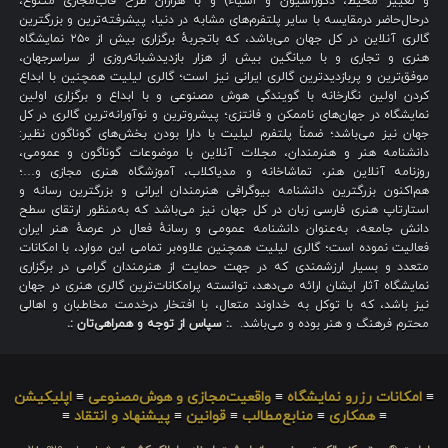
و تغییر محیط، دکوراسیون و اشیاء) و با هزاران طرح قاب‌مجازی متنوع،
درحال‌حاضر درمقایسه با سایر پلتفرم‌های مشابه در دنیا، پیشرفته‌ترین و بزرگترین
گالری آنلاین در کل جهان می‌باشد، که باتجربهٔ برگزاری بیش از ۲۵۰ نمایشگاه
هنری و تجاری و با میانگین بیش از هزار بازدیدشبانه‌روزی از سراسرجهان،
موفق‌ترین و پربازدیدترین گالری ایرانی نیز است؛ گالری لیلیت همچنین با ابداع
کردن اولین نگارخانه با گویندگی هوش مصنوعی و با ابداع و برگزاری اولین
نمایشگاه در جهان‌های ناممکن و فانتزی؛ پیشروترین و نوآورانه‌ترین گالری در کل
جهان نیز می‌باشد؛ ضمناً پلتفرم لیلیت با دارا بودن بخش‌های گوناگون نظیر:
دانشنامه هنر و هنرمندان، مجلات آنلاین با موضوعات گوناگون و عمومی،
روزنامه آنلاین هنر، تماشاخانه و مدیاکلاب، آموزشگاه هنری مجازی و…؛
هم‌اکنون بزرگترین دانشنامه بیوگرافی هنرمندان ایرانی و بزرگترین رسانه و
استارتاپ هنری فارسی زبان در کل جهان نیز می‌باشد که به‌منظور ارتقای سطح
دانش جامعه، به‌عنوان دانشنامه عمومی و رسانهٔ فعال در عرصهٔ هنر ایران
فعالیت نموده است؛ گالری لیلیت همچنین علاوه‌بر تمامی این موارد، با امکانات
متعدد و بسیار ارزشمندی که در جهت حمایت از هنرمندان گرامی در برگزاری
نمایشگاه آثار ایشان ارائه می‌دهد، توانسته پرامکانات‌ترین گالری هنری در جهان
نیز باشد، که با توکل به خداوند متعال، با افتخار درخدمت مخاطبان و اهالی
محترم فرهنگ و هنر بوده و می‌باشد.
.: سپاس از توجه و همراهی‌تان :.
≡
امکانات رزرو نمایشگاه
≡
واقعیت‌مجازی و هوش‌مصنوعی
≡
اپلیکیشن
≡
همکاری
≡
منابع‌مطالب
≡
قوانین
≡
پیشنهاد و انتقاد
≡