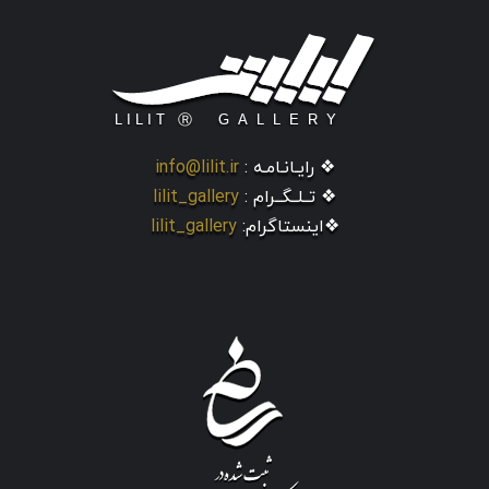
❖ رایـانـامـه :
info@lilit.ir
❖ تــلــگــرام :
lilit_gallery
❖اینستاگرام:
lilit_gallery