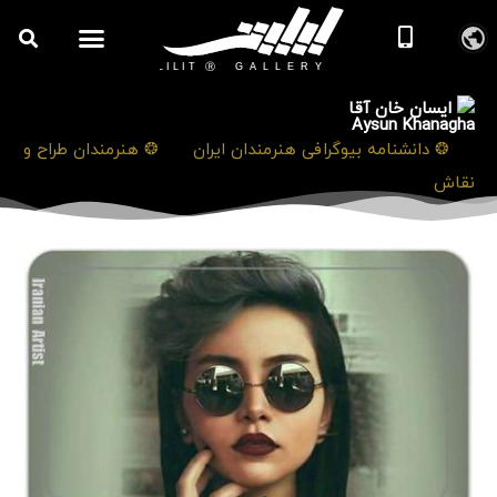
ایسان خان آقا
Aysun Khanagha
❯
❂ دانشنامه بیوگرافی هنرمندان ایران
❯
❂ هنرمندان طراح و
نقاش