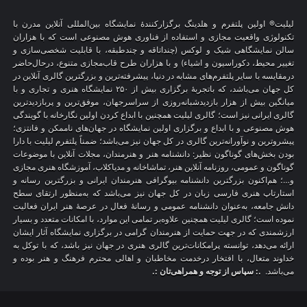
لیلیت® اولین پلتفرم و هلدینگ برگزارکنندهٔ نمایشگاه بین‌المللی آنلاین مدرن با
تکنولوژی واقعیت مجازی و استفاده از فناوری هوش مصنوعی است که با هزاران
سالن نمایشگاهی شیک و لوکس (چنداتاقه و چندطبقه، با قابلیت شخصی‌سازی و
تغییر محیط، دکوراسیون و اشیاء) و با هزاران طرح قاب‌مجازی متنوع، درحال‌حاضر
درمقایسه با سایر پلتفرم‌های مشابه در دنیا، پیشرفته‌ترین و بزرگترین گالری آنلاین در
کل جهان می‌باشد، که باتجربهٔ برگزاری بیش از ۲۵۰ نمایشگاه هنری و تجاری و با
میانگین بیش از هزار بازدیدشبانه‌روزی از سراسرجهان، موفق‌ترین و پربازدیدترین
گالری ایرانی نیز است؛ گالری لیلیت همچنین با ابداع کردن اولین نگارخانه با گویندگی
هوش مصنوعی و با ابداع و برگزاری اولین نمایشگاه در جهان‌های ناممکن و فانتزی؛
پیشروترین و نوآورانه‌ترین گالری در کل جهان نیز می‌باشد؛ ضمناً پلتفرم لیلیت با دارا
بودن بخش‌های گوناگون نظیر: دانشنامه هنر و هنرمندان، مجلات آنلاین با موضوعات
گوناگون و عمومی، روزنامه آنلاین هنر، تماشاخانه و مدیاکلاب، آموزشگاه هنری مجازی
و…؛ هم‌اکنون بزرگترین دانشنامه بیوگرافی هنرمندان ایرانی و بزرگترین رسانه و
استارتاپ هنری فارسی زبان در کل جهان نیز می‌باشد که به‌منظور ارتقای سطح
دانش جامعه، به‌عنوان دانشنامه عمومی و رسانهٔ فعال در عرصهٔ هنر ایران فعالیت
نموده است؛ گالری لیلیت همچنین علاوه‌بر تمامی این موارد، با امکانات متعدد و بسیار
ارزشمندی که در جهت حمایت از هنرمندان گرامی در برگزاری نمایشگاه آثار ایشان
ارائه می‌دهد، توانسته پرامکانات‌ترین گالری هنری در جهان نیز باشد، که با توکل به
خداوند متعال، با افتخار درخدمت مخاطبان و اهالی محترم فرهنگ و هنر بوده و
می‌باشد.
.: سپاس از توجه و همراهی‌تان :.