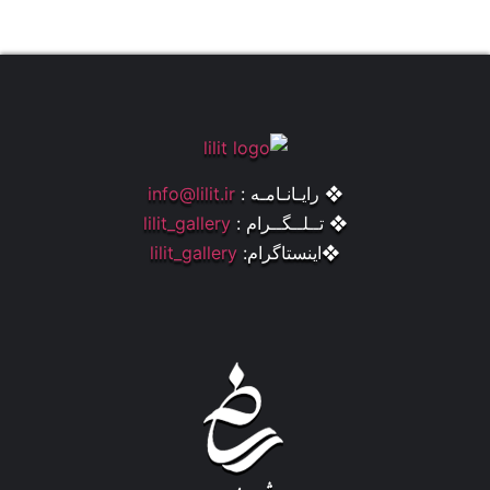
❖ رایـانـامـه :
info@lilit.ir
❖ تــلــگــرام :
lilit_gallery
❖اینستاگرام:
lilit_gallery