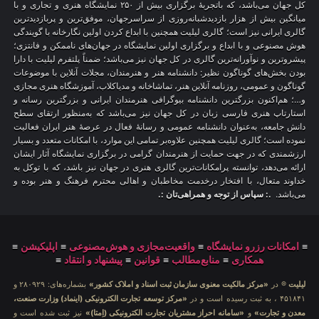
کل جهان می‌باشد، که باتجربهٔ برگزاری بیش از ۲۵۰ نمایشگاه هنری و تجاری و با
میانگین بیش از هزار بازدیدشبانه‌روزی از سراسرجهان، موفق‌ترین و پربازدیدترین
گالری ایرانی نیز است؛ گالری لیلیت همچنین با ابداع کردن اولین نگارخانه با گویندگی
هوش مصنوعی و با ابداع و برگزاری اولین نمایشگاه در جهان‌های ناممکن و فانتزی؛
پیشروترین و نوآورانه‌ترین گالری در کل جهان نیز می‌باشد؛ ضمناً پلتفرم لیلیت با دارا
بودن بخش‌های گوناگون نظیر: دانشنامه هنر و هنرمندان، مجلات آنلاین با موضوعات
گوناگون و عمومی، روزنامه آنلاین هنر، تماشاخانه و مدیاکلاب، آموزشگاه هنری مجازی
و…؛ هم‌اکنون بزرگترین دانشنامه بیوگرافی هنرمندان ایرانی و بزرگترین رسانه و
استارتاپ هنری فارسی زبان در کل جهان نیز می‌باشد که به‌منظور ارتقای سطح
دانش جامعه، به‌عنوان دانشنامه عمومی و رسانهٔ فعال در عرصهٔ هنر ایران فعالیت
نموده است؛ گالری لیلیت همچنین علاوه‌بر تمامی این موارد، با امکانات متعدد و بسیار
ارزشمندی که در جهت حمایت از هنرمندان گرامی در برگزاری نمایشگاه آثار ایشان
ارائه می‌دهد، توانسته پرامکانات‌ترین گالری هنری در جهان نیز باشد، که با توکل به
خداوند متعال، با افتخار درخدمت مخاطبان و اهالی محترم فرهنگ و هنر بوده و
می‌باشد.
.: سپاس از توجه و همراهی‌تان :.
≡
امکانات رزرو نمایشگاه
≡
واقعیت‌مجازی و هوش‌مصنوعی
≡
اپلیکیشن
≡
همکاری
≡
منابع‌مطالب
≡
قوانین
≡
پیشنهاد و انتقاد
≡
لیلیت
® در
«مرکز مالکیت معنوی سازمان ثبت اسناد و املاک کشور»
بشماره‌های: ۲۸۰۹۲۹ و
۴۵۱۸۴۱ ، به ثبت رسیده است و در
«مرکز توسعه تجارت الکترونیکی (اینماد) وزارت صنعت،
معدن و تجارت»
و
«سامانه احراز مشتریان تجارت الکترونیکی (اِمتا)»
نیز ثبت شده است و