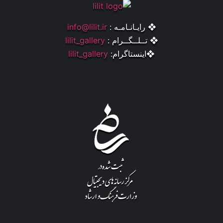
❖ رایـانـامـه :
info@lilit.ir
❖ تــلــگــرام :
lilit_gallery
❖اینستاگرام:
lilit_gallery