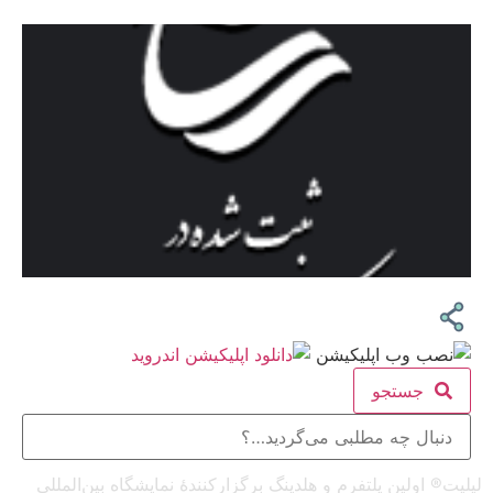
جستجو
لیلیت® اولین پلتفرم و هلدینگ برگزارکنندهٔ نمایشگاه بین‌المللی