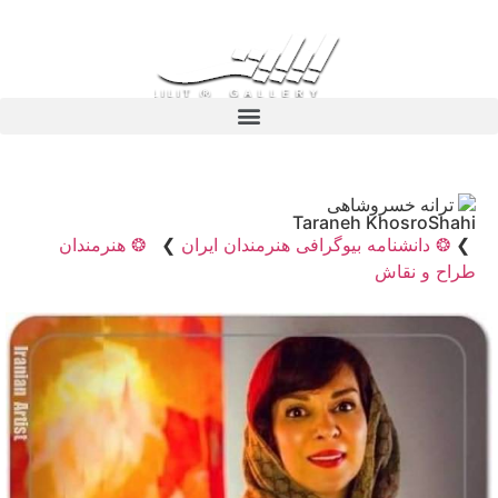
ترانه خسروشاهی
Taraneh KhosroShahi
❯
❂ دانشنامه بیوگرافی هنرمندان ایران
❯
❂ هنرمندان
طراح و نقاش