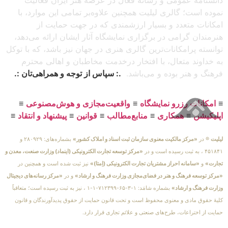
دانشنامه عمومی و رسانهٔ فعال در عرصهٔ هنر ایران فعالیت
نموده است؛ گالری لیلیت همچنین علاوه‌بر تمامی این موارد، با
امکانات متعدد و بسیار ارزشمندی که در جهت حمایت از
هنرمندان گرامی در برگزاری نمایشگاه آثار ایشان ارائه می‌دهد،
توانسته پرامکانات‌ترین گالری هنری در جهان نیز باشد، که با توکل
به خداوند متعال، با افتخار درخدمت مخاطبان و اهالی محترم
فرهنگ و هنر بوده و می‌باشد.
.: سپاس از توجه و همراهی‌تان :.
≡
امکانات رزرو نمایشگاه
≡
واقعیت‌مجازی و هوش‌مصنوعی
≡
اپلیکیشن
≡
همکاری
≡
منابع‌مطالب
≡
قوانین
≡
پیشنهاد و انتقاد
≡
لیلیت
® در
«مرکز مالکیت معنوی سازمان ثبت اسناد و املاک کشور»
بشماره‌های: ۲۸۰۹۲۹ و
۴۵۱۸۴۱ ، به ثبت رسیده است و در
«مرکز توسعه تجارت الکترونیکی (اینماد) وزارت صنعت، معدن و
تجارت»
و
«سامانه احراز مشتریان تجارت الکترونیکی (اِمتا)»
نیز ثبت شده است و همچنین در
«مرکز توسعه فرهنگ و هنر در فضای‌مجازی وزارت فرهنگ و ارشاد»
و در
«مرکز رسانه‌های دیجیتال
وزارت فرهنگ و ارشاد»
بشماره شامَد: ۱-۳-۶۵-۷۱۲۳۹۹-۱-۱ ، نیز به ثبت رسیده است؛ متعاقباً
کلیهٔ حقوق مادی و معنوی محفوظ است و تحت قانون حمایت از حقوق پدیدآورندگان و قانون
حمایت از اختراعات، طرح‌های صنعتی و علائم تجاری قرار دارد.