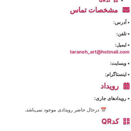
کدQR
مشخصات تماس
• آدرس:
• تلفن:
• ایمیل:
taraneh_art@hotmail.com
• وبسایت:
• اینستاگرام:
رویداد
• رویدادهای جاری:
📅 درحال حاضر رویدادی موجود نمی‌باشد.
کدQR