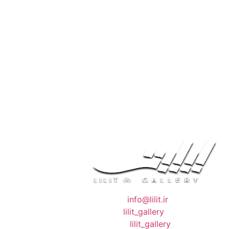
❖ رایـانـامـه :
info@lilit.ir
❖ تــلــگــرام :
lilit_gallery
❖اینستاگرام:
lilit_gallery