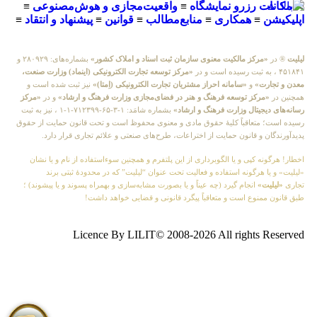
≡
امکانات رزرو نمایشگاه
≡
واقعیت‌مجازی و هوش‌مصنوعی
≡
اپلیکیشن
≡
همکاری
≡
منابع‌مطالب
≡
قوانین
≡
پیشنهاد و انتقاد
≡
لیلیت
® در
«مرکز مالکیت معنوی سازمان ثبت اسناد و املاک کشور»
بشماره‌های: ۲۸۰۹۲۹ و
۴۵۱۸۴۱ ، به ثبت رسیده است و در
«مرکز توسعه تجارت الکترونیکی (اینماد) وزارت صنعت،
معدن و تجارت»
و
«سامانه احراز مشتریان تجارت الکترونیکی (اِمتا)»
نیز ثبت شده است و
همچنین در
«مرکز توسعه فرهنگ و هنر در فضای‌مجازی وزارت فرهنگ و ارشاد»
و در
«مرکز
رسانه‌های دیجیتال وزارت فرهنگ و ارشاد»
بشماره شامَد: ۱-۳-۶۵-۷۱۲۳۹۹-۱-۱ ، نیز به ثبت
رسیده است؛ متعاقباً کلیهٔ حقوق مادی و معنوی محفوظ است و تحت قانون حمایت از حقوق
پدیدآورندگان و قانون حمایت از اختراعات، طرح‌های صنعتی و علائم تجاری قرار دارد.
اخطار! هرگونه کپی و یا الگوبرداری از این پلتفرم و همچنین سوءاستفاده از نام و یا نشان
«لیلیت» و یا هرگونه استفاده و فعالیت تحت عنوان “لیلیت” که در محدودهٔ ثبتی برند
تجاری
«لیلیت»
انجام گیرد (چه عیناً و یا بصورت مشابه‌سازی و بهمراه پسوند و یا پیشوند) ؛
طبق قانون ممنوع است و متعاقباً پیگرد قانونی و قضایی خواهد داشت!
Licence By LILIT© 2008-2026 All rights Reserved