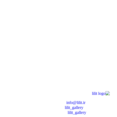
❖ رایـانـامـه :
info@lilit.ir
❖ تــلــگــرام :
lilit_gallery
❖اینستاگرام:
lilit_gallery