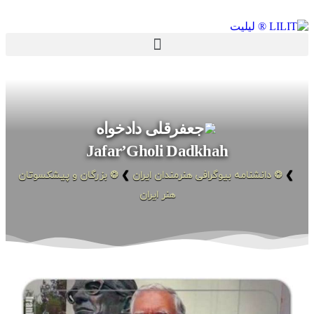
جعفرقلی دادخواه
Jafar’Gholi Dadkhah
❯
❂ دانشنامه بیوگرافی هنرمندان ایران
❯
❂ بزرگان و پیشکسوتان
هنر ایران