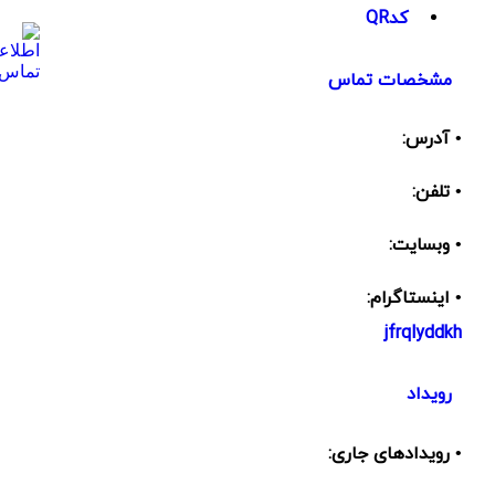
کدQR
مشخصات تماس
• آدرس:
• تلفن:
• وبسایت:
• اینستاگرام:
jfrqlyddkh
رویداد
• رویدادهای جاری: