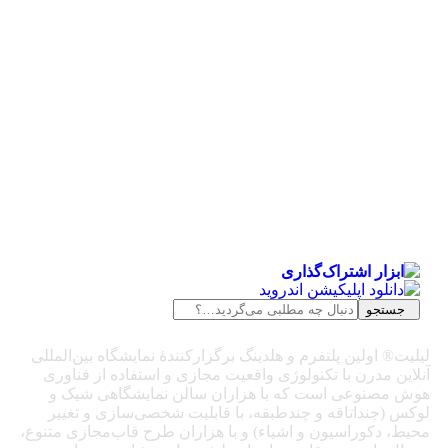
جستجو
لیلیت® اولین پلتفرم و هلدینگ برگزارکنندهٔ نمایشگاه بین‌المللی
آنلاین مدرن با تکنولوژی واقعیت مجازی و استفاده از فناوری
هوش مصنوعی است که با هزاران سالن نمایشگاهی شیک و
لوکس (چنداتاقه و چندطبقه، با قابلیت شخصی‌سازی و تغییر
محیط، دکوراسیون و اشیاء) و با هزاران طرح قاب‌مجازی متنوع،