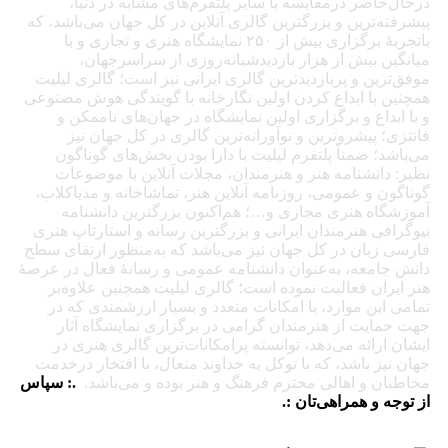
درحال‌حاضر درمقایسه با سایر پلتفرم‌های مشابه در دنیا،
پیشرفته‌ترین و بزرگترین گالری آنلاین در کل جهان می‌باشد، که
باتجربهٔ برگزاری بیش از ۲۵۰ نمایشگاه هنری و تجاری و با
میانگین بیش از هزار بازدیدشبانه‌روزی از سراسرجهان،
موفق‌ترین و پربازدیدترین گالری ایرانی نیز است؛ گالری لیلیت
همچنین با ابداع کردن اولین نگارخانه با گویندگی هوش مصنوعی
و با ابداع و برگزاری اولین نمایشگاه در جهان‌های ناممکن و
فانتزی؛ پیشروترین و نوآورانه‌ترین گالری در کل جهان نیز
می‌باشد؛ ضمناً پلتفرم لیلیت با دارا بودن بخش‌های گوناگون
نظیر: دانشنامه هنر و هنرمندان، مجلات آنلاین با موضوعات
گوناگون و عمومی، روزنامه آنلاین هنر، تماشاخانه و مدیاکلاب،
آموزشگاه هنری مجازی و…؛ هم‌اکنون بزرگترین دانشنامه
بیوگرافی هنرمندان ایرانی و بزرگترین رسانه و استارتاپ هنری
فارسی زبان در کل جهان نیز می‌باشد که به‌منظور ارتقای سطح
دانش جامعه، به‌عنوان دانشنامه عمومی و رسانهٔ فعال در عرصهٔ
هنر ایران فعالیت نموده است؛ گالری لیلیت همچنین علاوه‌بر
تمامی این موارد، با امکانات متعدد و بسیار ارزشمندی که در
جهت حمایت از هنرمندان گرامی در برگزاری نمایشگاه آثار
ایشان ارائه می‌دهد، توانسته پرامکانات‌ترین گالری هنری در
جهان نیز باشد، که با توکل به خداوند متعال، با افتخار درخدمت
مخاطبان و اهالی محترم فرهنگ و هنر بوده و می‌باشد.
.: سپاس
از توجه و همراهی‌تان :.