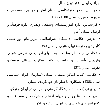
جوانان ایران دفتر تبریز سال 1365
• موسس انجمن هنرعکاسی استان آ-ش و دو دوره عضو هیت
مدیره انجمن در سال 1380-1386
• کارشناس اداره امورسینمای وسمعی وبصری اداره فرهنگ و
ارشاد استان آ-ش
• مدرس عکاسی دانشگاه هنراسلامی تبریز-پیام نور-علمی
کاربردی وهنرستانهای هنری از سال 1380
• عکاسی از مناظر وطبیعت ودیدنهای آذربایجان شرقی وغربی
واردبیل وآستارا و ارائه در کتب –کارت پستال وپوسترو
تقویم……از 1371
• عکاسی کتاب اماکن مذهبی استان (سازمان ایران شناسی
سال 1388)- همکاری با سازمان جهانگردی استان
• برپای نزدیک به 80نمایشگاه گروهی وانفرادی در ایران و ترکیه
• دریافت ده ها جوایز و دیپلم افتخار و شرکت در مسابقات و
کنفرانس‌های عکاسی در ایران، ترکیه و باکو