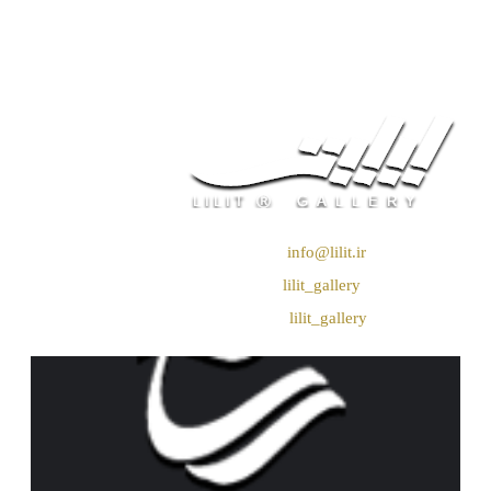
❖ رایـانـامـه :
info@lilit.ir
❖ تــلــگــرام :
lilit_gallery
❖اینستاگرام:
lilit_gallery