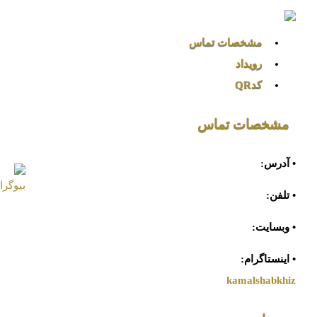
مشخصات تماس
رویداد
کدQR
مشخصات تماس
• آدرس:
• تلفن:
• وبسایت:
• اینستاگرام:
kamalshabkhiz