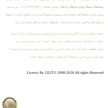
رسانه‌های دیجیتال وزارت فرهنگ و ارشاد»
بشماره شامَد: ۱-۳-۶۵-۷۱۲۳۹۹-۱-۱ ، نیز به ثبت
رسیده است؛ متعاقباً کلیهٔ حقوق مادی و معنوی محفوظ است و تحت قانون حمایت از حقوق
پدیدآورندگان و قانون حمایت از اختراعات، طرح‌های صنعتی و علائم تجاری قرار دارد.
اخطار! هرگونه کپی و یا الگوبرداری از این پلتفرم و همچنین سوءاستفاده از نام و یا نشان
«لیلیت» و یا هرگونه استفاده و فعالیت تحت عنوان “لیلیت” که در محدودهٔ ثبتی برند
تجاری
«لیلیت»
انجام گیرد (چه عیناً و یا بصورت مشابه‌سازی و بهمراه پسوند و یا پیشوند) ؛
طبق قانون ممنوع است و متعاقباً پیگرد قانونی و قضایی خواهد داشت!
Licence By LILIT© 2008-2026 All rights Reserved