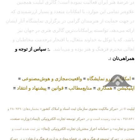
در عرصهٔ هنر ایران فعالیت نموده است؛ گالری لیلیت همچنین
علاوه‌بر تمامی این موارد، با امکانات متعدد و بسیار ارزشمندی که
در جهت حمایت از هنرمندان گرامی در برگزاری نمایشگاه آثار ایشان
ارائه می‌دهد، توانسته پرامکانات‌ترین گالری هنری در جهان نیز
باشد، که با توکل به خداوند متعال، با افتخار درخدمت مخاطبان و
اهالی محترم فرهنگ و هنر بوده و می‌باشد.
.: سپاس از توجه و
همراهی‌تان :.
≡
امکانات رزرو نمایشگاه
≡
واقعیت‌مجازی و هوش‌مصنوعی
≡
اپلیکیشن
≡
همکاری
≡
منابع‌مطالب
≡
قوانین
≡
پیشنهاد و انتقاد
≡
لیلیت
® در
«مرکز مالکیت معنوی سازمان ثبت اسناد و املاک کشور»
بشماره‌های: ۲۸۰۹۲۹ و
۴۵۱۸۴۱ ، به ثبت رسیده است و در
«مرکز توسعه تجارت الکترونیکی (اینماد) وزارت صنعت،
معدن و تجارت»
و
«سامانه احراز مشتریان تجارت الکترونیکی (اِمتا)»
نیز ثبت شده است و
همچنین در
«مرکز توسعه فرهنگ و هنر در فضای‌مجازی وزارت فرهنگ و ارشاد»
و در
«مرکز