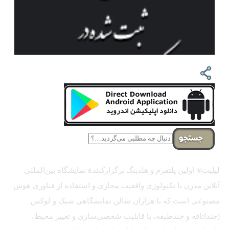
جستجو
لیلیت® اولین پلتفرم و هلدینگ برگزارکنندهٔ نمایشگاه بین‌المللی
آنلاین مدرن با تکنولوژی واقعیت مجازی و استفاده از فناوری هوش
مصنوعی است که با هزاران سالن نمایشگاهی شیک و لوکس
(چنداتاقه و چندطبقه، با قابلیت شخصی‌سازی و تغییر محیط،