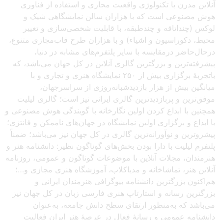
آنلاین مدرن با تکنولوژی واقعیت مجازی و استفاده از فناوری
هوش مصنوعی است که با هزاران سالن نمایشگاهی شیک و
لوکس (چنداتاقه و چندطبقه، با قابلیت شخصی‌سازی و تغییر
محیط، دکوراسیون و اشیاء) و با هزاران طرح قاب‌مجازی متنوع،
درحال‌حاضر درمقایسه با سایر پلتفرم‌های مشابه در دنیا،
پیشرفته‌ترین و بزرگترین گالری آنلاین در کل جهان می‌باشد، که
باتجربهٔ برگزاری بیش از ۲۵۰ نمایشگاه هنری و تجاری و با
میانگین بیش از هزار بازدیدشبانه‌روزی از سراسرجهان،
موفق‌ترین و پربازدیدترین گالری ایرانی نیز است؛ گالری لیلیت
همچنین با ابداع کردن اولین نگارخانه با گویندگی هوش مصنوعی و
با ابداع و برگزاری اولین نمایشگاه در جهان‌های ناممکن و فانتزی؛
پیشروترین و نوآورانه‌ترین گالری در کل جهان نیز می‌باشد؛ ضمناً
پلتفرم لیلیت با دارا بودن بخش‌های گوناگون نظیر: دانشنامه هنر و
هنرمندان، مجلات آنلاین با موضوعات گوناگون و عمومی، روزنامه
آنلاین هنر، تماشاخانه و مدیاکلاب، آموزشگاه هنری مجازی و…؛
هم‌اکنون بزرگترین دانشنامه بیوگرافی هنرمندان ایرانی و
بزرگترین رسانه و استارتاپ هنری فارسی زبان در کل جهان نیز
می‌باشد که به‌منظور ارتقای سطح دانش جامعه، به‌عنوان
دانشنامه عمومی و رسانهٔ فعال در عرصهٔ هنر ایران فعالیت