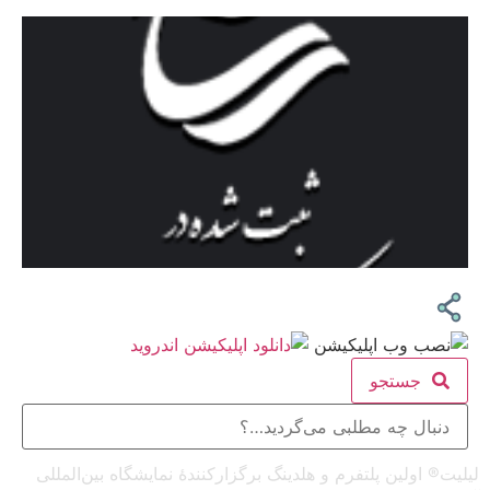
جستجو
لیلیت® اولین پلتفرم و هلدینگ برگزارکنندهٔ نمایشگاه بین‌المللی