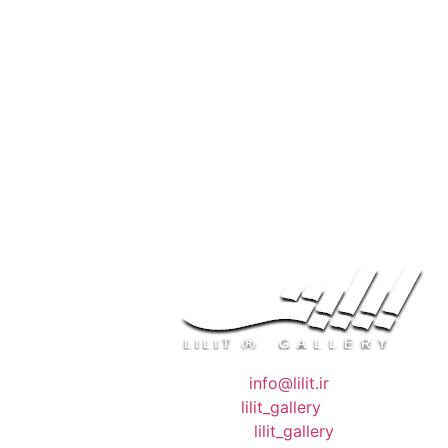
❖ رایـانـامـه :
info@lilit.ir
❖ تــلــگــرام :
lilit_gallery
❖اینستاگرام:
lilit_gallery