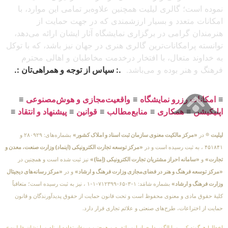
نموده است؛ گالری لیلیت همچنین علاوه‌بر تمامی این موارد، با
امکانات متعدد و بسیار ارزشمندی که در جهت حمایت از
هنرمندان گرامی در برگزاری نمایشگاه آثار ایشان ارائه می‌دهد،
توانسته پرامکانات‌ترین گالری هنری در جهان نیز باشد، که با توکل
به خداوند متعال، با افتخار درخدمت مخاطبان و اهالی محترم
فرهنگ و هنر بوده و می‌باشد.
.: سپاس از توجه و همراهی‌تان :.
≡
امکانات رزرو نمایشگاه
≡
واقعیت‌مجازی و هوش‌مصنوعی
≡
اپلیکیشن
≡
همکاری
≡
منابع‌مطالب
≡
قوانین
≡
پیشنهاد و انتقاد
≡
لیلیت
® در
«مرکز مالکیت معنوی سازمان ثبت اسناد و املاک کشور»
بشماره‌های: ۲۸۰۹۲۹ و
۴۵۱۸۴۱ ، به ثبت رسیده است و در
«مرکز توسعه تجارت الکترونیکی (اینماد) وزارت صنعت، معدن و
تجارت»
و
«سامانه احراز مشتریان تجارت الکترونیکی (اِمتا)»
نیز ثبت شده است و همچنین در
«مرکز توسعه فرهنگ و هنر در فضای‌مجازی وزارت فرهنگ و ارشاد»
و در
«مرکز رسانه‌های دیجیتال
وزارت فرهنگ و ارشاد»
بشماره شامَد: ۱-۳-۶۵-۷۱۲۳۹۹-۱-۱ ، نیز به ثبت رسیده است؛ متعاقباً
کلیهٔ حقوق مادی و معنوی محفوظ است و تحت قانون حمایت از حقوق پدیدآورندگان و قانون
حمایت از اختراعات، طرح‌های صنعتی و علائم تجاری قرار دارد.
اخطار! هرگونه کپی و یا الگوبرداری از این پلتفرم و همچنین سوءاستفاده از نام و یا نشان «لیلیت»